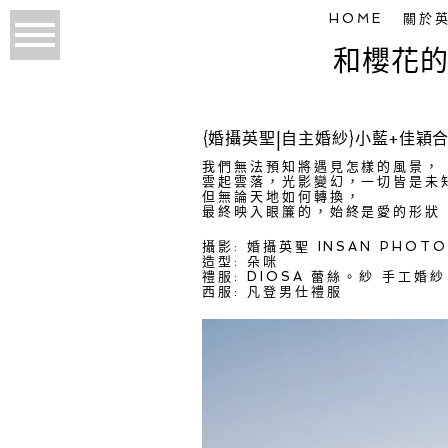
HOME
關於
和櫻花的
{婚攝英聖|自主婚紗}小藍+佳穎
我們無法預知將遇見怎樣的風景，
雲起雲落，光影變幻，一切皆是未
但無論天地如何轉換，
最終映入眼簾的，始終是愛的形
攝影: 婚攝英聖 INSAN PHOT
造型: 朵咪
禮服: DIOSA 蕾絲。紗 手工婚紗
西服: 凡登男仕禮服