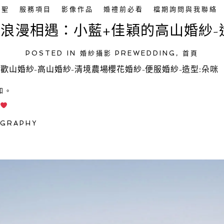
英聖
服務項目
影像作品
婚禮前必看
檔期詢問與我聯絡
浪漫相遇：小藍+佳穎的高山婚紗-
POSTED IN
婚紗攝影 PREWEDDING
,
首頁
合歡山婚紗-高山婚紗-清境農場櫻花婚紗-便服婚紗-造型:朵咪
知。
狀
OGRAPHY