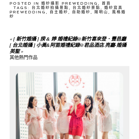
POSTED IN
婚紗攝影 PREWEDDING
,
首頁
TAGS:
台北婚紗拍攝景點
,
台北婚紗景點
,
婚紗寫真
PREWEDDING
,
自主婚紗
,
自助婚紗
,
陽明山
,
風格婚
紗
«
[ 新竹婚攝 ] 揆 & 婷 婚禮紀錄@新竹喜來登．豐邑廳
[ 台北婚攝 ] 小黃&阿笛婚禮紀錄@君品酒店.亮廳-婚攝
英聖
»
其他熱門作品