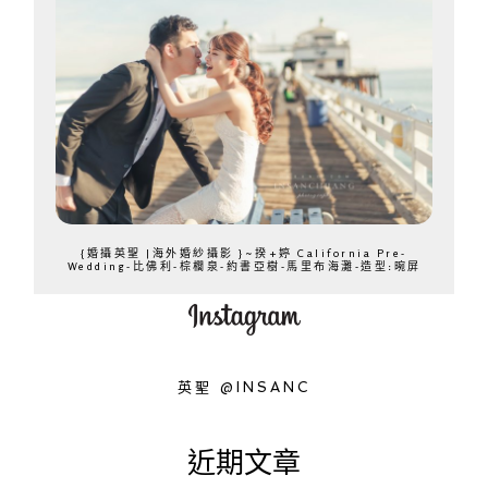
{婚攝英聖 |海外婚紗攝影 }~揆+婷 California Pre-
Wedding-比佛利-棕櫚泉-約書亞樹-馬里布海灘-造型:晼屏
英聖 @INSANC
近期文章