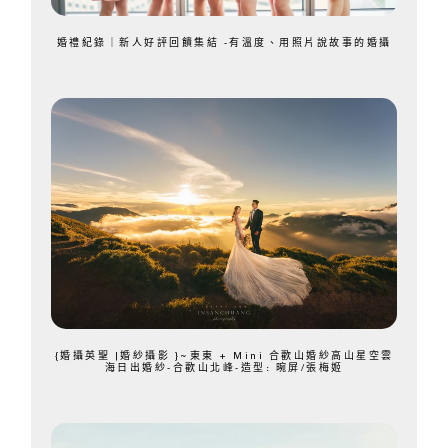
婚禮紀錄｜新人好評回饋集結 -有溫度、用照片說故事的婚攝
{婚攝英聖 |婚紗攝影 }~東東 + Mini 合歡山婚紗高山星空雲
海日出婚紗-合歡山北峰-造型: 晼屏/張梅姬