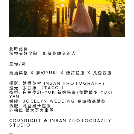
此時此刻
無視美好夕陽，能讓我轉身的人
是你/妳
婚攝英聖 X 夢幻YUKI X 婕詩禮服 X 凡登西服
攝影: 婚攝英聖 INSAN PHOTOGRAPHY
燈光: 張芸維 （TACO ）
造型: 白色夢幻-YUKI新娘秘書/整體造型 YUKI
YEN
婚紗: JOCELYN WEDDING 婕詩精品婚紗
西服: 凡登男仕禮服
外拍車:鍾大哥大車隊
COPYRIGHT © INSAN PHOTOGRAPHY
STUDIO