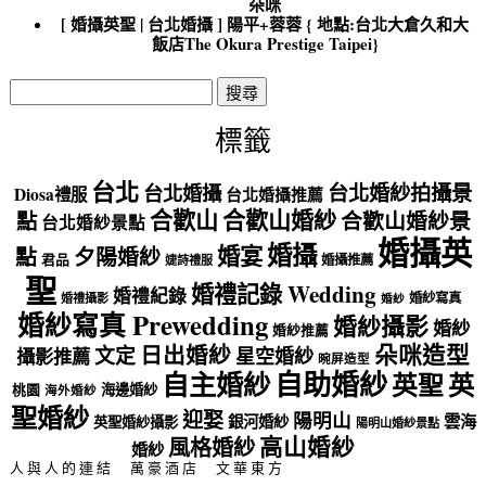
朵咪
[ 婚攝英聖 | 台北婚攝 ] 陽平+蓉蓉 { 地點:台北大倉久和大
飯店The Okura Prestige Taipei}
搜
尋
關
標籤
鍵
字:
台北
台北婚紗拍攝景
台北婚攝
Diosa禮服
台北婚攝推薦
合歡山
合歡山婚紗
點
合歡山婚紗景
台北婚紗景點
婚攝英
婚攝
婚宴
點
夕陽婚紗
君品
婚攝推薦
婕詩禮服
聖
婚禮記錄 Wedding
婚禮紀錄
婚紗寫真
婚禮攝影
婚紗
婚紗寫真 Prewedding
婚紗攝影
婚紗
婚紗推薦
朵咪造型
日出婚紗
文定
星空婚紗
攝影推薦
晼屏造型
自助婚紗
自主婚紗
英聖
英
海邊婚紗
桃園
海外婚紗
聖婚紗
迎娶
陽明山
雲海
銀河婚紗
英聖婚紗攝影
陽明山婚紗景點
高山婚紗
風格婚紗
婚紗
人與人的連結
萬豪酒店
文華東方