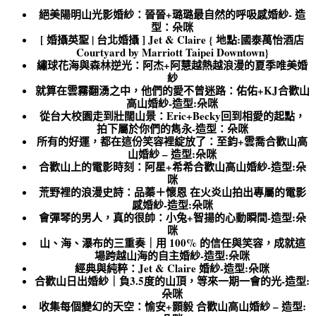
絕美陽明山光影婚紗：晉晉+璐璐最自然的呼吸感婚紗- 造
型：朵咪
[ 婚攝英聖 | 台北婚攝 ] Jet & Claire { 地點:國泰萬怡酒店
Courtyard by Marriott Taipei Downtown}
繡球花海與森林逆光：阿杰+阿慧越熱越浪漫的夏季唯美婚
紗
就算在雲霧翻湧之中，他們的愛不曾迷路：佑佑+KJ合歡山
高山婚紗-造型:朵咪
從台大校園走到壯闊山景：Eric+Becky回到相愛的起點，
拍下屬於你們的雋永-造型：朵咪
所有的好運，都在這份笑容裡綻放了：至鈞+雲喬合歡山高
山婚紗 – 造型:朵咪
合歡山上的電影時刻：阿星+希希合歡山高山婚紗-造型:朵
咪
荒野裡的浪漫史詩：品蓁＋懷恩 在火炎山拍出專屬的電影
感婚紗-造型:朵咪
會彈琴的男人，真的很帥：小兔+智揚的心動瞬間-造型:朵
咪
山、海、瀑布的三重奏｜用 100% 的信任與笑容，成就這
場跨越山海的自主婚紗-造型:朵咪
經典與純粹：Jet & Claire 婚紗-造型:朵咪
合歡山日出婚紗｜負3.5度的山頂，等來一期一會的光-造型:
朵咪
收集每個變幻的天空：愉安+顥毅 合歡山高山婚紗 – 造型: