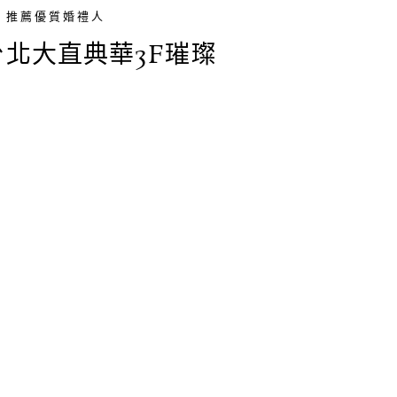
推薦優質婚禮人
: 台北大直典華3F璀璨