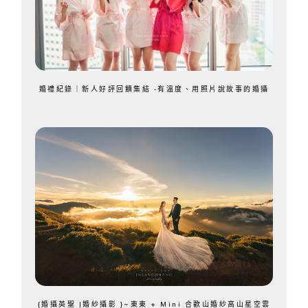
婚禮紀錄｜新人好評回饋集結 -有溫度、用照片說故事的婚攝
{婚攝英聖 |婚紗攝影 }~東東 + Mini 合歡山婚紗高山星空雲