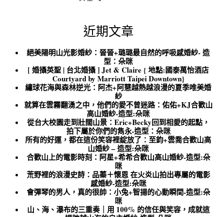
近期文章
絕美陽明山光影婚紗：晉晉+璐璐最自然的呼吸感婚紗- 造
型：朵咪
[ 婚攝英聖 | 台北婚攝 ] Jet & Claire { 地點:國泰萬怡酒店
Courtyard by Marriott Taipei Downtown}
繡球花海與森林逆光：阿杰+阿慧越熱越浪漫的夏季唯美婚
紗
就算在雲霧翻湧之中，他們的愛不曾迷路：佑佑+KJ合歡山
高山婚紗-造型:朵咪
從台大校園走到壯闊山景：Eric+Becky回到相愛的起點，
拍下屬於你們的雋永-造型：朵咪
所有的好運，都在這份笑容裡綻放了：至鈞+雲喬合歡山高
山婚紗 – 造型:朵咪
合歡山上的電影時刻：阿星+希希合歡山高山婚紗-造型:朵
咪
荒野裡的浪漫史詩：品蓁＋懷恩 在火炎山拍出專屬的電影
感婚紗-造型:朵咪
會彈琴的男人，真的很帥：小兔+智揚的心動瞬間-造型:朵
咪
山、海、瀑布的三重奏｜用 100% 的信任與笑容，成就這