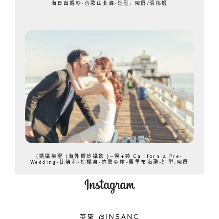
海日出婚紗-合歡山北峰-造型: 晼屏/張梅姬
{婚攝英聖 |海外婚紗攝影 }~揆+婷 California Pre-
Wedding-比佛利-棕櫚泉-約書亞樹-馬里布海灘-造型:晼屏
英聖 @INSANC