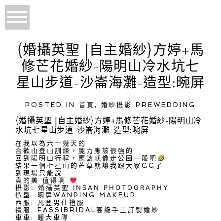
{婚攝英聖 |自主婚紗}方婷+馬
修芒花婚紗-陽明山冷水坑七
星山步道-沙崙海灘-造型:晼屏
POSTED IN
首頁
,
婚紗攝影 PREWEDDING
{婚攝英聖 |自主婚紗}方婷+馬修芒花婚紗-陽明山冷
水坑七星山步道-沙崙海灘-造型:晼屏
在我以為六十幾天的
合歡山登山訓練，腿力應該很強的
回到陽明山行程，應該就像走公園一般吧
結果一個七星山的芒草就讓我跟大家GG了
到現場只能說
真的美 值得啊
攝影:
婚攝英聖 INSAN PHOTOGRAPHY
造型:
晼屏WANPING MAKEUP
西服:
凡登男仕禮服
禮服:
FASSIBRIDAL高級手工訂製婚紗
車車: 鍾大車隊