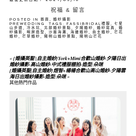
祝福 & 留言
POSTED IN
首頁
,
婚紗攝影
PREWEDDING
TAGS:
FASSIBRIDAL禮服
,
七星
山步道
,
冷水坑
,
北部婚紗景點
,
夕陽婚紗
,
婚紗寫真
,
婚
紗攝影
,
晼屏造型
,
沙崙海灘
,
海邊婚紗
,
自主婚紗
,
芒花
婚紗
,
芒草婚紗
,
陽明山婚紗景點
,
陽明山芒花
«
{婚攝英聖 |自主婚紗}York+Mimi合歡山婚紗-夕陽日出
婚紗攝影-高山婚紗-中式禮服棚拍-造型:朵咪
{婚攝英聖|自主婚紗}煜智+楊楊合歡山高山婚紗-夕陽雲
海日出婚紗攝影-造型:朵咪
»
其他熱門作品