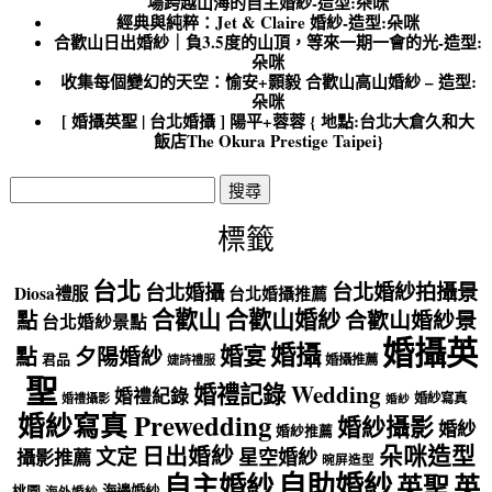
場跨越山海的自主婚紗-造型:朵咪
經典與純粹：Jet & Claire 婚紗-造型:朵咪
合歡山日出婚紗｜負3.5度的山頂，等來一期一會的光-造型:
朵咪
收集每個變幻的天空：愉安+顥毅 合歡山高山婚紗 – 造型:
朵咪
[ 婚攝英聖 | 台北婚攝 ] 陽平+蓉蓉 { 地點:台北大倉久和大
飯店The Okura Prestige Taipei}
搜
尋
關
標籤
鍵
字:
台北
台北婚紗拍攝景
台北婚攝
Diosa禮服
台北婚攝推薦
合歡山
合歡山婚紗
點
合歡山婚紗景
台北婚紗景點
婚攝英
婚攝
婚宴
點
夕陽婚紗
君品
婚攝推薦
婕詩禮服
聖
婚禮記錄 Wedding
婚禮紀錄
婚紗寫真
婚禮攝影
婚紗
婚紗寫真 Prewedding
婚紗攝影
婚紗
婚紗推薦
朵咪造型
日出婚紗
文定
星空婚紗
攝影推薦
晼屏造型
自助婚紗
自主婚紗
英聖
英
海邊婚紗
桃園
海外婚紗