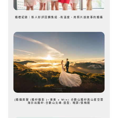
婚禮紀錄｜新人好評回饋集結 -有溫度、用照片說故事的婚攝
{婚攝英聖 |婚紗攝影 }~東東 + Mini 合歡山婚紗高山星空雲
海日出婚紗-合歡山北峰-造型: 晼屏/張梅姬