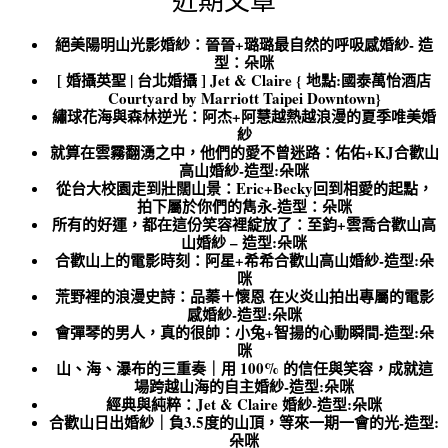
近期文章
絕美陽明山光影婚紗：晉晉+璐璐最自然的呼吸感婚紗- 造
型：朵咪
[ 婚攝英聖 | 台北婚攝 ] Jet & Claire { 地點:國泰萬怡酒店
Courtyard by Marriott Taipei Downtown}
繡球花海與森林逆光：阿杰+阿慧越熱越浪漫的夏季唯美婚
紗
就算在雲霧翻湧之中，他們的愛不曾迷路：佑佑+KJ合歡山
高山婚紗-造型:朵咪
從台大校園走到壯闊山景：Eric+Becky回到相愛的起點，
拍下屬於你們的雋永-造型：朵咪
所有的好運，都在這份笑容裡綻放了：至鈞+雲喬合歡山高
山婚紗 – 造型:朵咪
合歡山上的電影時刻：阿星+希希合歡山高山婚紗-造型:朵
咪
荒野裡的浪漫史詩：品蓁＋懷恩 在火炎山拍出專屬的電影
感婚紗-造型:朵咪
會彈琴的男人，真的很帥：小兔+智揚的心動瞬間-造型:朵
咪
山、海、瀑布的三重奏｜用 100% 的信任與笑容，成就這
場跨越山海的自主婚紗-造型:朵咪
經典與純粹：Jet & Claire 婚紗-造型:朵咪
合歡山日出婚紗｜負3.5度的山頂，等來一期一會的光-造型:
朵咪