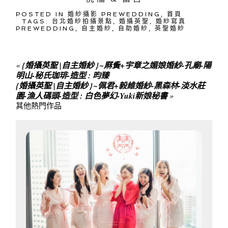
POSTED IN
婚紗攝影 PREWEDDING
,
首頁
TAGS:
台北婚紗拍攝景點
,
婚攝英聖
,
婚紗寫真
PREWEDDING
,
自主婚紗
,
自助婚紗
,
英聖婚紗
«
{婚攝英聖 |自主婚紗 }~厤夤+宇章之媚娘婚紗-孔廟-陽
明山-秘氏珈琲-造型 : 昀臻
{婚攝英聖 |自主婚紗 }~佩君+毅維婚紗-黑森林-淡水莊
園-漁人碼頭-造型 : 白色夢幻-Yuki新娘秘書
»
其他熱門作品