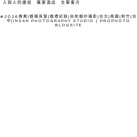
人與人的連結
萬豪酒店
文華東方
©2026推薦|婚攝英聖|婚禮紀錄|自助婚紗攝影|台北|桃園|新竹|台
中|INSAN PHOTOGRAPHY STUDIO
|
PROPHOTO
BLOGSITE