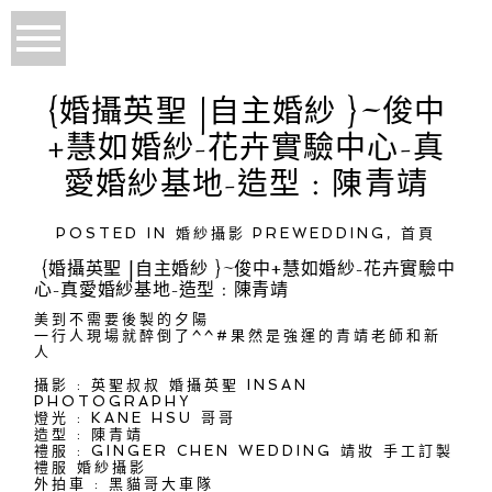
{婚攝英聖 |自主婚紗 }~俊中
+慧如婚紗-花卉實驗中心-真
愛婚紗基地-造型 : 陳青靖
POSTED IN
婚紗攝影 PREWEDDING
,
首頁
{婚攝英聖 |自主婚紗 }~俊中+慧如婚紗-花卉實驗中
心-真愛婚紗基地-造型 : 陳青靖
美到不需要後製的夕陽
一行人現場就醉倒了^^
#果然是強運的青靖老師和新
人
攝影 : 英聖叔叔
婚攝英聖 INSAN
PHOTOGRAPHY
燈光 :
KANE HSU
哥哥
造型 :
陳青靖
禮服 :
GINGER CHEN WEDDING 靖妝 手工訂製
禮服 婚紗攝影
外拍車 : 黑貓哥大車隊