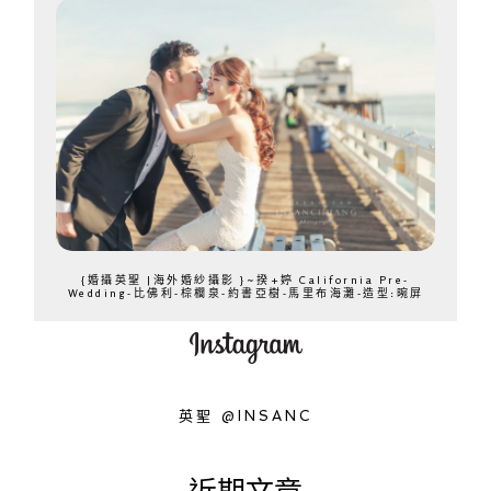
{婚攝英聖 |海外婚紗攝影 }~揆+婷 California Pre-
Wedding-比佛利-棕櫚泉-約書亞樹-馬里布海灘-造型:晼屏
英聖 @INSANC