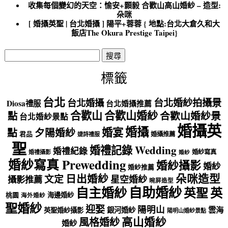
收集每個變幻的天空：愉安+顥毅 合歡山高山婚紗 – 造型:
朵咪
[ 婚攝英聖 | 台北婚攝 ] 陽平+蓉蓉 { 地點:台北大倉久和大
飯店The Okura Prestige Taipei}
搜
尋
關
標籤
鍵
字:
台北
台北婚紗拍攝景
台北婚攝
Diosa禮服
台北婚攝推薦
合歡山
合歡山婚紗
點
合歡山婚紗景
台北婚紗景點
婚攝英
婚攝
婚宴
點
夕陽婚紗
君品
婚攝推薦
婕詩禮服
聖
婚禮記錄 Wedding
婚禮紀錄
婚紗寫真
婚禮攝影
婚紗
婚紗寫真 Prewedding
婚紗攝影
婚紗
婚紗推薦
朵咪造型
日出婚紗
文定
星空婚紗
攝影推薦
晼屏造型
自助婚紗
自主婚紗
英聖
英
海邊婚紗
桃園
海外婚紗
聖婚紗
迎娶
陽明山
雲海
銀河婚紗
英聖婚紗攝影
陽明山婚紗景點
高山婚紗
風格婚紗
婚紗