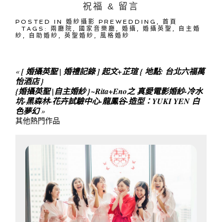
祝福 & 留言
POSTED IN
婚紗攝影 PREWEDDING
,
首頁
TAGS:
兩廳院
,
國家音樂廳
,
婚攝
,
婚攝英聖
,
自主婚
紗
,
自助婚紗
,
英聖婚紗
,
風格婚紗
«
[ 婚攝英聖 | 婚禮記錄 ] 起文+芷瑄 { 地點: 台北六福萬
怡酒店 }
{婚攝英聖 |自主婚紗 }~Rita+Eno之 真愛電影婚紗-冷水
坑-黑森林-花卉試驗中心-龍鳳谷-造型：YUKI YEN 白
色夢幻
»
其他熱門作品