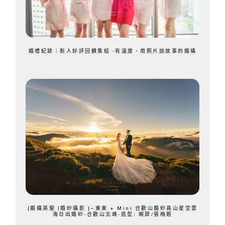
婚禮紀錄｜新人好評回饋集結 -有溫度、用照片說故事的婚攝
{婚攝英聖 |婚紗攝影 }~東東 + Mini 合歡山婚紗高山星空雲
海日出婚紗-合歡山北峰-造型: 晼屏/張梅姬