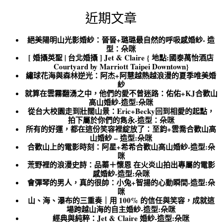
近期文章
絕美陽明山光影婚紗：晉晉+璐璐最自然的呼吸感婚紗- 造
型：朵咪
[ 婚攝英聖 | 台北婚攝 ] Jet & Claire { 地點:國泰萬怡酒店
Courtyard by Marriott Taipei Downtown}
繡球花海與森林逆光：阿杰+阿慧越熱越浪漫的夏季唯美婚
紗
就算在雲霧翻湧之中，他們的愛不曾迷路：佑佑+KJ合歡山
高山婚紗-造型:朵咪
從台大校園走到壯闊山景：Eric+Becky回到相愛的起點，
拍下屬於你們的雋永-造型：朵咪
所有的好運，都在這份笑容裡綻放了：至鈞+雲喬合歡山高
山婚紗 – 造型:朵咪
合歡山上的電影時刻：阿星+希希合歡山高山婚紗-造型:朵
咪
荒野裡的浪漫史詩：品蓁＋懷恩 在火炎山拍出專屬的電影
感婚紗-造型:朵咪
會彈琴的男人，真的很帥：小兔+智揚的心動瞬間-造型:朵
咪
山、海、瀑布的三重奏｜用 100% 的信任與笑容，成就這
場跨越山海的自主婚紗-造型:朵咪
經典與純粹：Jet & Claire 婚紗-造型:朵咪