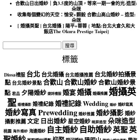
合歡山日出婚紗｜負3.5度的山頂，等來一期一會的光-造型:
朵咪
收集每個變幻的天空：愉安+顥毅 合歡山高山婚紗 – 造型:
朵咪
[ 婚攝英聖 | 台北婚攝 ] 陽平+蓉蓉 { 地點:台北大倉久和大
飯店The Okura Prestige Taipei}
搜
尋
關
標籤
鍵
字:
台北
台北婚紗拍攝景
台北婚攝
Diosa禮服
台北婚攝推薦
合歡山
合歡山婚紗
點
合歡山婚紗景
台北婚紗景點
婚攝英
婚攝
婚宴
點
夕陽婚紗
君品
婚攝推薦
婕詩禮服
聖
婚禮記錄 Wedding
婚禮紀錄
婚紗寫真
婚禮攝影
婚紗
婚紗寫真 Prewedding
婚紗攝影
婚紗
婚紗推薦
朵咪造型
日出婚紗
文定
星空婚紗
攝影推薦
晼屏造型
自助婚紗
自主婚紗
英聖
英
海邊婚紗
桃園
海外婚紗
聖婚紗
迎娶
陽明山