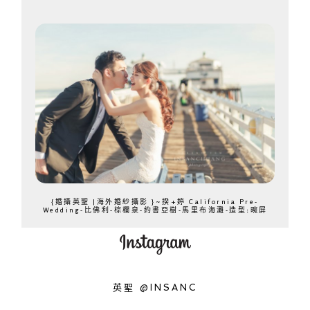
{婚攝英聖 |海外婚紗攝影 }~揆+婷 California Pre-
Wedding-比佛利-棕櫚泉-約書亞樹-馬里布海灘-造型:晼屏
英聖 @INSANC