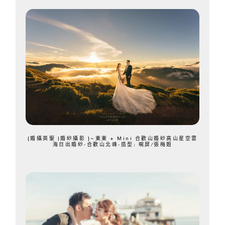
{婚攝英聖 |婚紗攝影 }~東東 + Mini 合歡山婚紗高山星空雲
海日出婚紗-合歡山北峰-造型: 晼屏/張梅姬