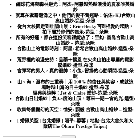
繡球花海與森林逆光：阿杰+阿慧越熱越浪漫的夏季唯美婚
紗
就算在雲霧翻湧之中，他們的愛不曾迷路：佑佑+KJ合歡山
高山婚紗-造型:朵咪
從台大校園走到壯闊山景：Eric+Becky回到相愛的起點，
拍下屬於你們的雋永-造型：朵咪
所有的好運，都在這份笑容裡綻放了：至鈞+雲喬合歡山高
山婚紗 – 造型:朵咪
合歡山上的電影時刻：阿星+希希合歡山高山婚紗-造型:朵
咪
荒野裡的浪漫史詩：品蓁＋懷恩 在火炎山拍出專屬的電影
感婚紗-造型:朵咪
會彈琴的男人，真的很帥：小兔+智揚的心動瞬間-造型:朵
咪
山、海、瀑布的三重奏｜用 100% 的信任與笑容，成就這
場跨越山海的自主婚紗-造型:朵咪
經典與純粹：Jet & Claire 婚紗-造型:朵咪
合歡山日出婚紗｜負3.5度的山頂，等來一期一會的光-造型:
朵咪
收集每個變幻的天空：愉安+顥毅 合歡山高山婚紗 – 造型:
朵咪
[ 婚攝英聖 | 台北婚攝 ] 陽平+蓉蓉 { 地點:台北大倉久和大
飯店The Okura Prestige Taipei}
搜