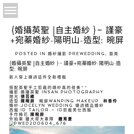
{婚攝英聖 |自主婚紗 }~ 謹豪
+宛蓁婚紗-陽明山-造型: 晼屏
POSTED IN
婚紗攝影 PREWEDDING
,
首頁
{婚攝英聖 |自主婚紗 }~ 謹豪+宛蓁婚紗-陽明山-造
型: 晼屏
新人穿上婕詩這件全新禮服
搭配英聖手工剪裁的頭紗真的很美~~
攝影:婚攝英聖 INSAN PHOTOGRAPHY
燈光:
張芸維
造型:
陳晼屏
晼屏WANPING MAKEUP
林香伶
婚紗:JOCELYN WEDDING 婕詩精品婚紗
西服:ID TAILOR – ID剪裁男仕西服
手作捧花:
陳晼屏
外拍車:鍾大哥大車隊
鍾育蒼