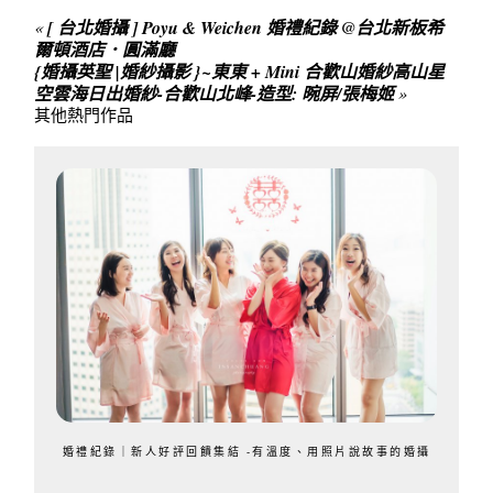
«
[ 台北婚攝 ] Poyu & Weichen 婚禮紀錄 @台北新板希
爾頓酒店．圓滿廳
{婚攝英聖 |婚紗攝影 }~東東 + Mini 合歡山婚紗高山星
空雲海日出婚紗-合歡山北峰-造型: 晼屏/張梅姬
»
其他熱門作品
婚禮紀錄｜新人好評回饋集結 -有溫度、用照片說故事的婚攝