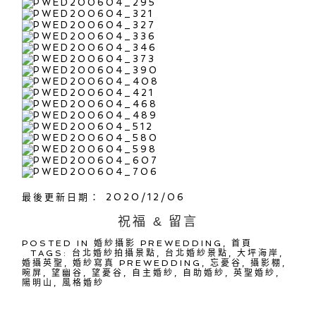
最後更新日期： 2020/12/06
祝福 & 留言
POSTED IN
婚紗攝影 PREWEDDING
,
首頁
TAGS:
台北婚紗拍攝景點
,
台北婚紗景點
,
大坪海岸
,
婚攝英聖
,
婚紗寫真 PREWEDDING
,
忘憂谷
,
攝影棚
,
晼屏
,
望幽谷
,
望憂谷
,
自主婚紗
,
自助婚紗
,
英聖婚紗
,
陽明山
,
風格婚紗