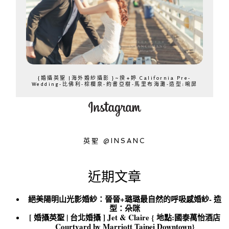
{婚攝英聖 |海外婚紗攝影 }~揆+婷 California Pre-
Wedding-比佛利-棕櫚泉-約書亞樹-馬里布海灘-造型:晼屏
英聖 @INSANC
近期文章
絕美陽明山光影婚紗：晉晉+璐璐最自然的呼吸感婚紗- 造
型：朵咪
[ 婚攝英聖 | 台北婚攝 ] Jet & Claire { 地點:國泰萬怡酒店
Courtyard by Marriott Taipei Downtown}