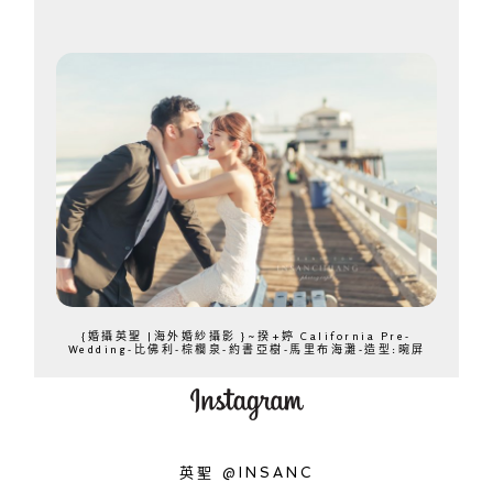
{婚攝英聖 |海外婚紗攝影 }~揆+婷 California Pre-
Wedding-比佛利-棕櫚泉-約書亞樹-馬里布海灘-造型:晼屏
英聖 @INSANC