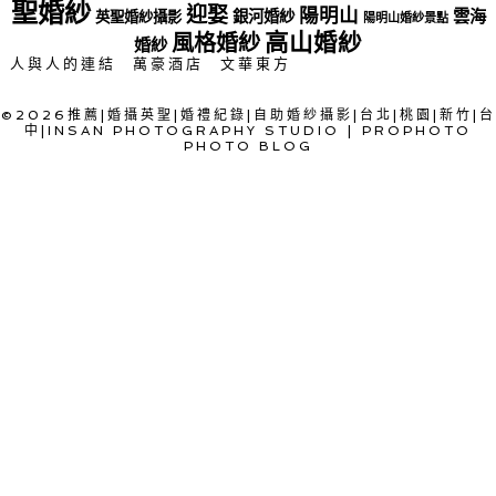
聖婚紗
迎娶
陽明山
雲海
銀河婚紗
英聖婚紗攝影
陽明山婚紗景點
高山婚紗
風格婚紗
婚紗
人與人的連結
萬豪酒店
文華東方
©2026推薦|婚攝英聖|婚禮紀錄|自助婚紗攝影|台北|桃園|新竹|台
中|INSAN PHOTOGRAPHY STUDIO
|
PROPHOTO
PHOTO BLOG