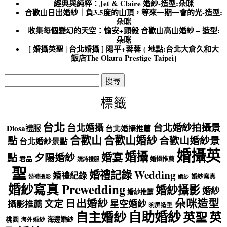
經典與純粹：Jet & Claire 婚紗-造型:朵咪
合歡山日出婚紗｜負3.5度的山頂，等來一期一會的光-造型:
朵咪
收集每個變幻的天空：愉安+顥毅 合歡山高山婚紗 – 造型:
朵咪
[ 婚攝英聖 | 台北婚攝 ] 陽平+蓉蓉 { 地點:台北大倉久和大
飯店The Okura Prestige Taipei}
搜
尋
關
標籤
鍵
字:
台北
台北婚紗拍攝景
台北婚攝
Diosa禮服
台北婚攝推薦
合歡山
合歡山婚紗
點
合歡山婚紗景
台北婚紗景點
婚攝英
婚攝
婚宴
點
夕陽婚紗
君品
婚攝推薦
婕詩禮服
聖
婚禮記錄 Wedding
婚禮紀錄
婚紗寫真
婚禮攝影
婚紗
婚紗寫真 Prewedding
婚紗攝影
婚紗
婚紗推薦
朵咪造型
日出婚紗
文定
星空婚紗
攝影推薦
晼屏造型
自助婚紗
自主婚紗
英聖
英
海邊婚紗
桃園
海外婚紗