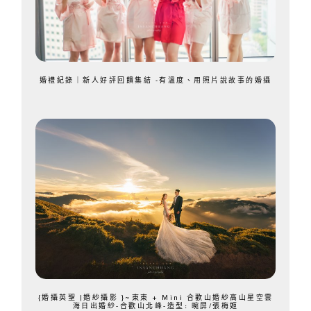
婚禮紀錄｜新人好評回饋集結 -有溫度、用照片說故事的婚攝
{婚攝英聖 |婚紗攝影 }~東東 + Mini 合歡山婚紗高山星空雲
海日出婚紗-合歡山北峰-造型: 晼屏/張梅姬