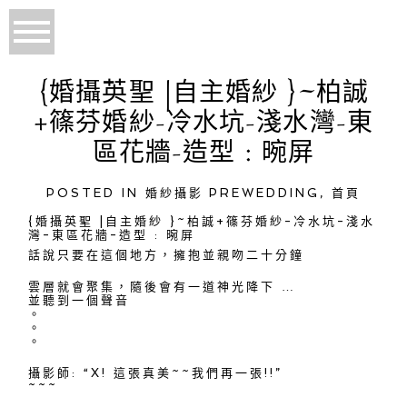
{婚攝英聖 |自主婚紗 }~柏誠
+篠芬婚紗-冷水坑-淺水灣-東
區花牆-造型 : 晼屏
POSTED IN
婚紗攝影 PREWEDDING
,
首頁
{婚攝英聖 |自主婚紗 }~柏誠+篠芬婚紗-冷水坑-淺水
灣-東區花牆-造型 : 晼屏
話說只要在這個地方，擁抱並親吻二十分鐘
雲層就會聚集，隨後會有一道神光降下 …
並聽到一個聲音
。
。
。
攝影師: “X! 這張真美~~我們再一張!!”
~~~