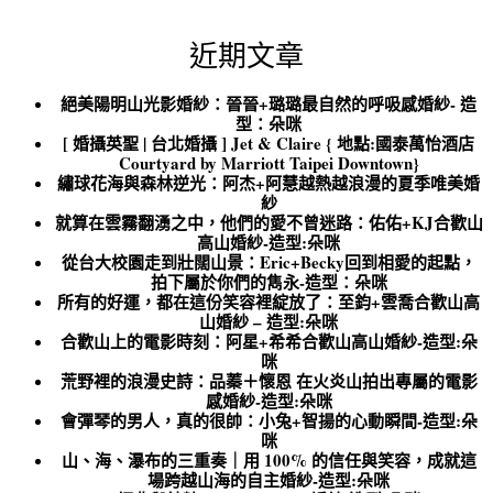
近期文章
絕美陽明山光影婚紗：晉晉+璐璐最自然的呼吸感婚紗- 造
型：朵咪
[ 婚攝英聖 | 台北婚攝 ] Jet & Claire { 地點:國泰萬怡酒店
Courtyard by Marriott Taipei Downtown}
繡球花海與森林逆光：阿杰+阿慧越熱越浪漫的夏季唯美婚
紗
就算在雲霧翻湧之中，他們的愛不曾迷路：佑佑+KJ合歡山
高山婚紗-造型:朵咪
從台大校園走到壯闊山景：Eric+Becky回到相愛的起點，
拍下屬於你們的雋永-造型：朵咪
所有的好運，都在這份笑容裡綻放了：至鈞+雲喬合歡山高
山婚紗 – 造型:朵咪
合歡山上的電影時刻：阿星+希希合歡山高山婚紗-造型:朵
咪
荒野裡的浪漫史詩：品蓁＋懷恩 在火炎山拍出專屬的電影
感婚紗-造型:朵咪
會彈琴的男人，真的很帥：小兔+智揚的心動瞬間-造型:朵
咪
山、海、瀑布的三重奏｜用 100% 的信任與笑容，成就這
場跨越山海的自主婚紗-造型:朵咪