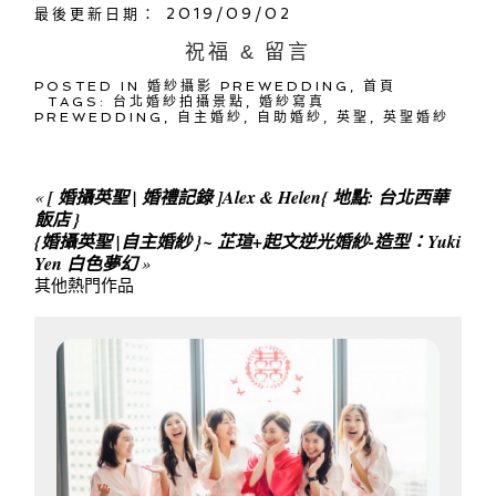
最後更新日期： 2019/09/02
祝福 & 留言
POSTED IN
婚紗攝影 PREWEDDING
,
首頁
TAGS:
台北婚紗拍攝景點
,
婚紗寫真
PREWEDDING
,
自主婚紗
,
自助婚紗
,
英聖
,
英聖婚紗
«
[ 婚攝英聖 | 婚禮記錄 ]Alex & Helen{ 地點: 台北西華
飯店 }
{婚攝英聖 |自主婚紗 }~ 芷瑄+起文逆光婚紗-造型：Yuki
Yen 白色夢幻
»
其他熱門作品