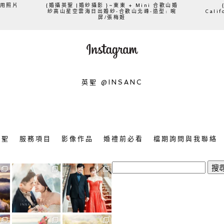
、用照片
{婚攝英聖 |婚紗攝影 }~東東 + Mini 合歡山婚
紗高山星空雲海日出婚紗-合歡山北峰-造型: 晼
Cali
屏/張梅姬
英聖 @INSANC
英聖
服務項目
影像作品
婚禮前必看
檔期詢問與我聯絡
搜
尋
關
鍵
字: