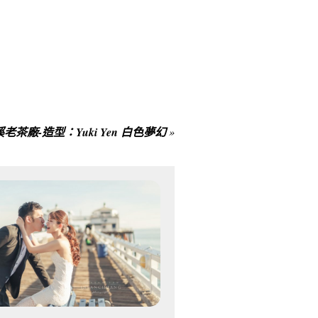
溪老茶廠-造型：Yuki Yen 白色夢幻
»