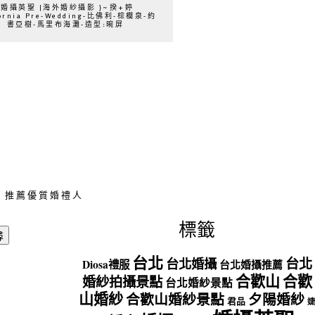
{婚攝英聖 |海外婚紗攝影 }~揆+婷
fornia Pre-Wedding-比佛利-棕櫚泉-約
書亞樹-馬里布海灘-造型:晼屏
推薦優質婚禮人
標籤
台北
台北
台北婚攝
Diosa禮服
台北婚攝推薦
合歡山
合歡
婚紗拍攝景點
台北婚紗景點
山婚紗
合歡山婚紗景點
夕陽婚紗
君品
婕