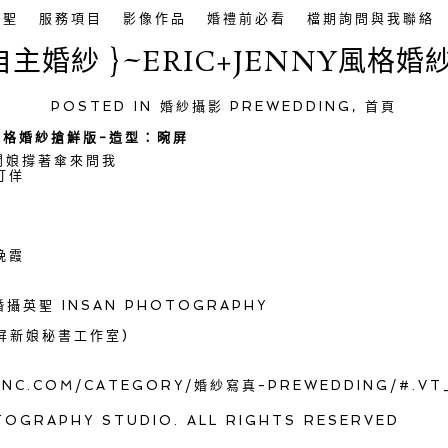
英聖
服務項目
影像作品
婚禮前必看
檔期詢問與我聯絡
自主婚紗 }~ERIC+JENNY風格
POSTED IN
婚紗攝影 PREWEDDING
,
首頁
Y風格婚紗搶鮮版-造型：晼屏
老闆娘撐著傘來問我
打佯
晚霞
婚攝英聖 INSAN PHOTOGRAPHY
(晼屏新娘秘書工作室)
ANC.COM/
CATEGORY/婚紗寫真-PREWEDDING/
#.VT
TOGRAPHY STUDIO. ALL RIGHTS RESERVED