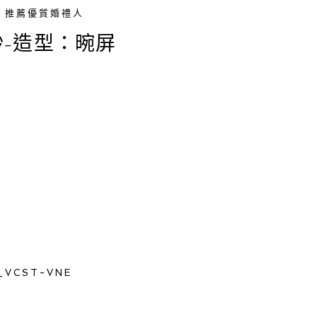
推薦優質婚禮人
婚紗-造型：晼屏
_VCST-VNE