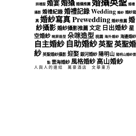
婚攝英聖
婚攝
婚宴
婚攝推薦
詩禮服
婚禮
婚禮記錄 Wedding
婚禮紀錄
婚紗寫
攝影
婚紗
婚紗寫真 Prewedding
婚
真
婚紗推薦
紗攝影
日出婚紗
文定
星
婚紗攝影推薦
朵咪造型
空婚紗
海邊婚紗
桃園
晼屏造型
海外婚紗
自助婚紗
自主婚紗
英聖
英聖婚
紗
迎娶
陽明山
銀河婚紗
英聖婚紗攝影
陽明山婚紗景
高山婚紗
風格婚紗
雲海婚紗
點
人與人的連結
萬豪酒店
文華東方