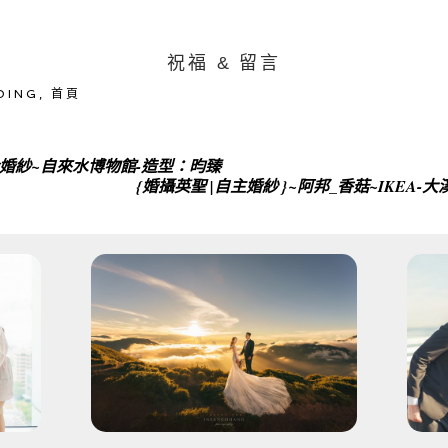
祝福 & 留言
DING
,
首頁
佳玲婚紗~自來水博物館-造型：昀臻
{婚攝英聖 |自主婚紗 }~阿邦_香菇~IKEA-大