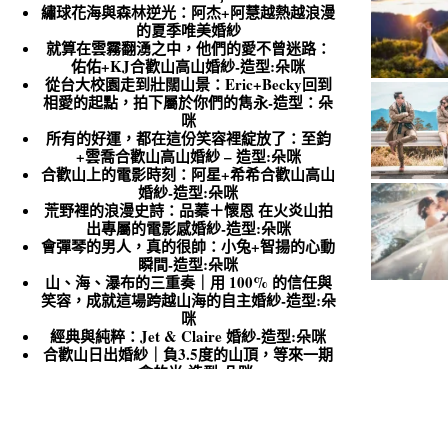
繡球花海與森林逆光：阿杰+阿慧越熱越浪漫
的夏季唯美婚紗
就算在雲霧翻湧之中，他們的愛不曾迷路：
佑佑+KJ合歡山高山婚紗-造型:朵咪
從台大校園走到壯闊山景：Eric+Becky回到
相愛的起點，拍下屬於你們的雋永-造型：朵
咪
所有的好運，都在這份笑容裡綻放了：至鈞
+雲喬合歡山高山婚紗 – 造型:朵咪
合歡山上的電影時刻：阿星+希希合歡山高山
婚紗-造型:朵咪
荒野裡的浪漫史詩：品蓁＋懷恩 在火炎山拍
出專屬的電影感婚紗-造型:朵咪
會彈琴的男人，真的很帥：小兔+智揚的心動
瞬間-造型:朵咪
山、海、瀑布的三重奏｜用 100% 的信任與
笑容，成就這場跨越山海的自主婚紗-造型:朵
咪
經典與純粹：Jet & Claire 婚紗-造型:朵咪
合歡山日出婚紗｜負3.5度的山頂，等來一期
一會的光-造型:朵咪
收集每個變幻的天空：愉安+顥毅 合歡山高
山婚紗 – 造型:朵咪
[ 婚攝英聖 | 台北婚攝 ] 陽平+蓉蓉 { 地點:台
北大倉久和大飯店The Okura Prestige