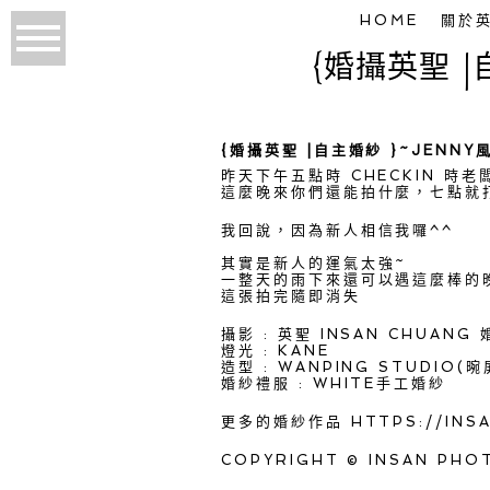
HOME
關於
{婚攝英聖 |
{婚攝英聖 |自主婚紗 }~JENN
昨天下午五點時 CHECKIN 時
這麼晚來你們還能拍什麼，七點就
我回說，因為新人相信我囉^^
其實是新人的運氣太強~
一整天的雨下來還可以遇這麼棒的
這張拍完隨即消失
攝影 : 英聖 INSAN CHUANG
燈光 : KANE
造型 :
WANPING STUDIO
婚紗禮服 : WHITE手工婚紗
更多的婚紗作品
HTTPS://INS
COPYRIGHT © INSAN PHO