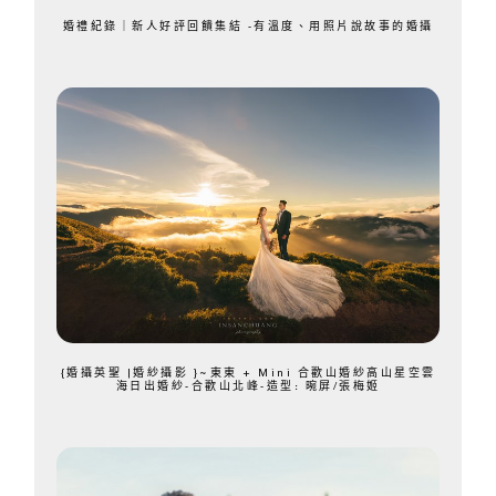
婚禮紀錄｜新人好評回饋集結 -有溫度、用照片說故事的婚攝
{婚攝英聖 |婚紗攝影 }~東東 + Mini 合歡山婚紗高山星空雲
海日出婚紗-合歡山北峰-造型: 晼屏/張梅姬