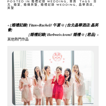
POSTED IN
婚禮記錄 WEDDING
,
首頁
TAGS:
台
北
,
婚宴
,
婚攝英聖
,
婚禮記錄 WEDDING
,
晶華酒店
,
英聖
«
[婚禮記錄] Titan+Rachel// 午宴 @ {台北晶華酒店:晶英
會}
[婚禮記錄] Herbwei+Avon// 婚禮 @ {君品}
»
其他熱門作品