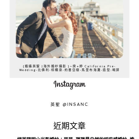
{婚攝英聖 |海外婚紗攝影 }~揆+婷 California Pre-
Wedding-比佛利-棕櫚泉-約書亞樹-馬里布海灘-造型:晼屏
英聖 @INSANC
近期文章