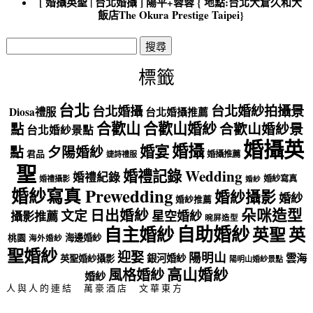
[ 婚攝英聖 | 台北婚攝 ] 陽平+蓉蓉 { 地點:台北大倉久和大
飯店The Okura Prestige Taipei}
搜
尋
關
標籤
鍵
字:
台北
台北婚紗拍攝景
台北婚攝
Diosa禮服
台北婚攝推薦
合歡山
合歡山婚紗
點
合歡山婚紗景
台北婚紗景點
婚攝英
婚攝
婚宴
點
夕陽婚紗
君品
婚攝推薦
婕詩禮服
聖
婚禮記錄 Wedding
婚禮紀錄
婚紗寫真
婚禮攝影
婚紗
婚紗寫真 Prewedding
婚紗攝影
婚紗
婚紗推薦
朵咪造型
日出婚紗
文定
星空婚紗
攝影推薦
晼屏造型
自助婚紗
自主婚紗
英聖
英
海邊婚紗
桃園
海外婚紗
聖婚紗
迎娶
陽明山
雲海
銀河婚紗
英聖婚紗攝影
陽明山婚紗景點
高山婚紗
風格婚紗
婚紗
人與人的連結
萬豪酒店
文華東方