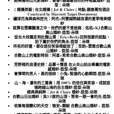
絕美陽明山光影婚紗：晉晉+璐璐最自然的呼吸感婚紗- 造
型：朵咪
[ 婚攝英聖 | 台北婚攝 ] Jet & Claire { 地點:國泰萬怡酒店
Courtyard by Marriott Taipei Downtown}
繡球花海與森林逆光：阿杰+阿慧越熱越浪漫的夏季唯美婚
紗
就算在雲霧翻湧之中，他們的愛不曾迷路：佑佑+KJ合歡山
高山婚紗-造型:朵咪
從台大校園走到壯闊山景：Eric+Becky回到相愛的起點，
拍下屬於你們的雋永-造型：朵咪
所有的好運，都在這份笑容裡綻放了：至鈞+雲喬合歡山高
山婚紗 – 造型:朵咪
合歡山上的電影時刻：阿星+希希合歡山高山婚紗-造型:朵
咪
荒野裡的浪漫史詩：品蓁＋懷恩 在火炎山拍出專屬的電影
感婚紗-造型:朵咪
會彈琴的男人，真的很帥：小兔+智揚的心動瞬間-造型:朵
咪
山、海、瀑布的三重奏｜用 100% 的信任與笑容，成就這
場跨越山海的自主婚紗-造型:朵咪
經典與純粹：Jet & Claire 婚紗-造型:朵咪
合歡山日出婚紗｜負3.5度的山頂，等來一期一會的光-造型:
朵咪
收集每個變幻的天空：愉安+顥毅 合歡山高山婚紗 – 造型:
朵咪