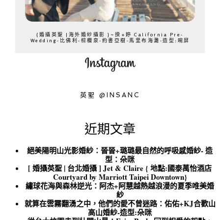
{婚攝英聖 |海外婚紗攝影 }~揆+婷 California Pre-
Wedding-比佛利-棕櫚泉-約書亞樹-馬里布海灘-造型:晼屏
英聖 @INSANC
近期文章
絕美陽明山光影婚紗：晉晉+璐璐最自然的呼吸感婚紗- 造
型：朵咪
[ 婚攝英聖 | 台北婚攝 ] Jet & Claire { 地點:國泰萬怡酒店
Courtyard by Marriott Taipei Downtown}
繡球花海與森林逆光：阿杰+阿慧越熱越浪漫的夏季唯美婚
紗
就算在雲霧翻湧之中，他們的愛不曾迷路：佑佑+KJ合歡山
高山婚紗-造型:朵咪