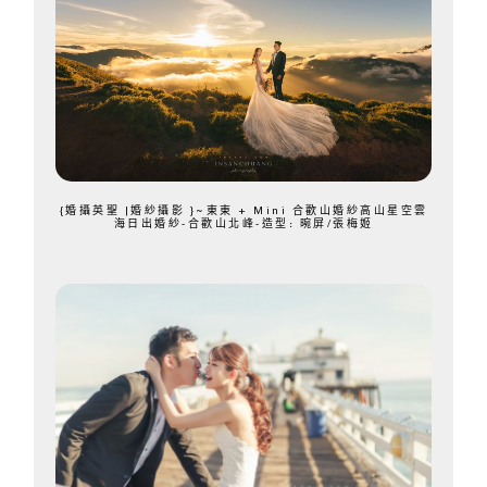
{婚攝英聖 |婚紗攝影 }~東東 + Mini 合歡山婚紗高山星空雲
海日出婚紗-合歡山北峰-造型: 晼屏/張梅姬