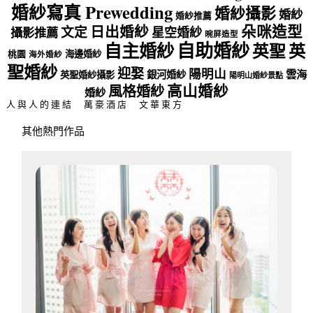
婚紗寫真 Prewedding
婚紗攝影
婚紗
婚紗推薦
朵咪造型
日出婚紗
文定
星空婚紗
攝影推薦
晼屏造型
自助婚紗
自主婚紗
英聖
英
海邊婚紗
桃園
海外婚紗
聖婚紗
迎娶
陽明山
雲海
銀河婚紗
英聖婚紗攝影
陽明山婚紗景點
高山婚紗
風格婚紗
婚紗
人與人的連結
萬豪酒店
文華東方
其他熱門作品