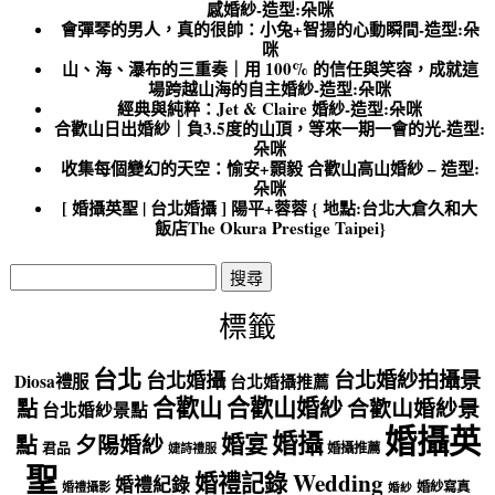
感婚紗-造型:朵咪
會彈琴的男人，真的很帥：小兔+智揚的心動瞬間-造型:朵
咪
山、海、瀑布的三重奏｜用 100% 的信任與笑容，成就這
場跨越山海的自主婚紗-造型:朵咪
經典與純粹：Jet & Claire 婚紗-造型:朵咪
合歡山日出婚紗｜負3.5度的山頂，等來一期一會的光-造型:
朵咪
收集每個變幻的天空：愉安+顥毅 合歡山高山婚紗 – 造型:
朵咪
[ 婚攝英聖 | 台北婚攝 ] 陽平+蓉蓉 { 地點:台北大倉久和大
飯店The Okura Prestige Taipei}
搜
尋
關
標籤
鍵
字:
台北
台北婚紗拍攝景
台北婚攝
Diosa禮服
台北婚攝推薦
合歡山
合歡山婚紗
點
合歡山婚紗景
台北婚紗景點
婚攝英
婚攝
婚宴
點
夕陽婚紗
君品
婚攝推薦
婕詩禮服
聖
婚禮記錄 Wedding
婚禮紀錄
婚紗寫真
婚禮攝影
婚紗