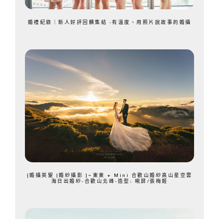
婚禮紀錄｜新人好評回饋集結 -有溫度、用照片說故事的婚攝
{婚攝英聖 |婚紗攝影 }~東東 + Mini 合歡山婚紗高山星空雲
海日出婚紗-合歡山北峰-造型: 晼屏/張梅姬