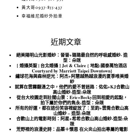
黃大哥 0937-855-437
幸福維尼婚紗外拍車
近期文章
絕美陽明山光影婚紗：晉晉+璐璐最自然的呼吸感婚紗- 造
型：朵咪
[ 婚攝英聖 | 台北婚攝 ] Jet & Claire { 地點:國泰萬怡酒店
Courtyard by Marriott Taipei Downtown}
繡球花海與森林逆光：阿杰+阿慧越熱越浪漫的夏季唯美婚
紗
就算在雲霧翻湧之中，他們的愛不曾迷路：佑佑+KJ合歡山
高山婚紗-造型:朵咪
從台大校園走到壯闊山景：Eric+Becky回到相愛的起點，
拍下屬於你們的雋永-造型：朵咪
所有的好運，都在這份笑容裡綻放了：至鈞+雲喬合歡山高
山婚紗 – 造型:朵咪
合歡山上的電影時刻：阿星+希希合歡山高山婚紗-造型:朵
咪
荒野裡的浪漫史詩：品蓁＋懷恩 在火炎山拍出專屬的電影