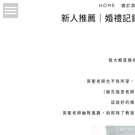
HOME
關於
新人推薦｜婚禮記錄-
我大概是婚
英聖老師也不負所望
（搶先版是老
話說好的
英聖老師幽默風趣，拍照除了教