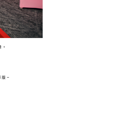
錄。
華版–