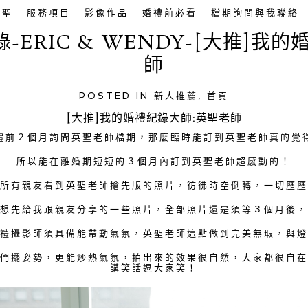
英聖
服務項目
影像作品
婚禮前必看
檔期詢問與我聯絡
ERIC & WENDY-[大推]我
師
POSTED IN
新人推薦
,
首頁
[大推]我的婚禮紀錄大師:英聖老師
禮前２個月詢問英聖老師檔期，那麼臨時能訂到英聖老師真的覺
所以能在離婚期短短的３個月內訂到英聖老師超感動的！
，所有親友看到英聖老師搶先版的照片，彷彿時空倒轉，一切歷歷
師想先給我跟親友分享的一些照片，全部照片還是須等３個月後，
婚禮攝影師須具備能帶動氣氛，英聖老師這點做到完美無瑕，與燈
我們擺姿勢，更能炒熱氣氛，拍出來的效果很自然，大家都很自在
講笑話逗大家笑！