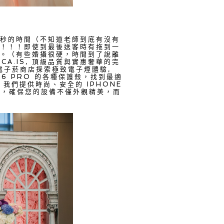
秒的時間（不知道老師到底有沒有
！！！即使到最後送客時有拖到一
。（有些婚攝很硬，時間到了說離
CA.IS
, 頂級品質與實惠奢華的完
電子菸商店探索極致電子煙體驗,
16 PRO 的各種保護殼，找到最適
我們提供時尚、安全的 IPHONE
，確保您的設備不僅外觀精美，而