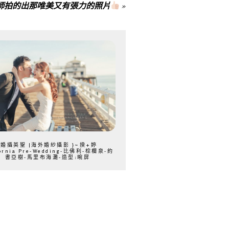
聖老師拍的出那唯美又有張力的照片
»
{婚攝英聖 |海外婚紗攝影 }~揆+婷
fornia Pre-Wedding-比佛利-棕櫚泉-約
書亞樹-馬里布海灘-造型:晼屏