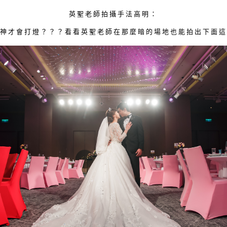
英聖老師拍攝手法高明：
燈神才會打燈？？？看看英聖老師在那麼暗的場地也能拍出下面這