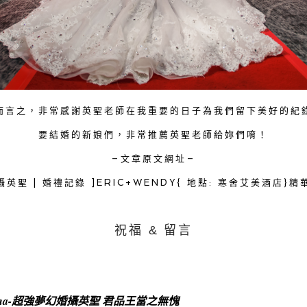
而言之，非常感謝英聖老師在我重要的日子為我們留下美好的紀
要結婚的新娘們，非常推薦英聖老師給妳們唷！
–文章原文網址–
婚攝英聖 | 婚禮記錄 ]ERIC+WENDY{ 地點: 寒舍艾美酒店}精
祝福 & 留言
Kana-超強夢幻婚攝英聖 君品王當之無愧