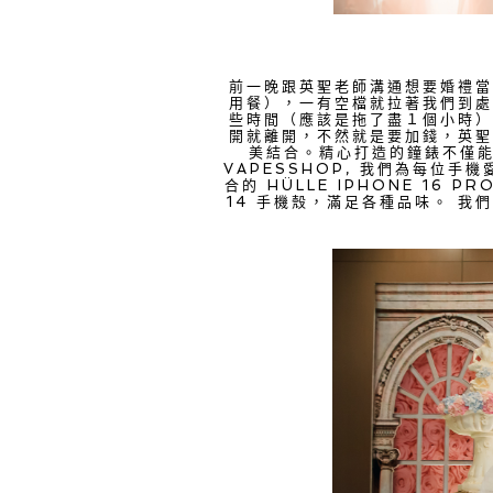
前一晚跟英聖老師溝通想要婚禮
用餐），一有空檔就拉著我們到
些時間（應該是拖了盡１個小時
開就離開，不然就是要加錢，英聖
美結合。精心打造的鐘錶不僅能
VAPESSHOP
, 我們為每位手機
合的
HÜLLE IPHONE 16 PR
14 手機殼，滿足各種品味。 我