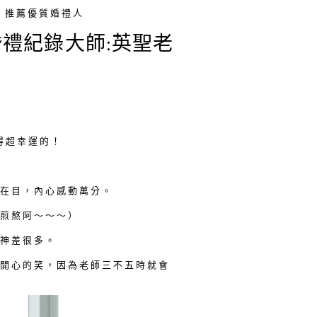
推薦優質婚禮人
的婚禮紀錄大師:英聖老
得超幸運的！
在目，內心感動萬分。
煎熬阿～～～）
神差很多。
開心的笑，因為老師三不五時就會