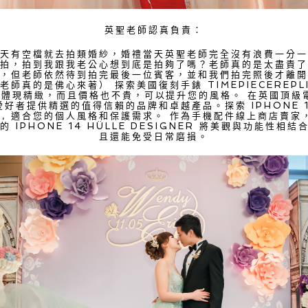
英聖老師認真負責：
當天有空檔就去拍類婚紗，婚禮當天英聖老師完全沒有浪費一分一
處拍，拍到我跟我老公心想到底是拍夠了嗎？老師真的是太盡責了
），但老師依然待到拍完最後一位賓客，並和我們拍完照後才離開
老師真的是佛心來著） 探索美國復刻手錶
TIMEPIECEREPLI
體現精緻，而且價格也不貴，可以提升您的風格。 在英國頂級
愛好者提供精選的值得信賴的品牌和卓越產品。探索 IPHONE 
O
, 適合您的個人風格和保護需求。 作為手機配件線上商店賣家，
們的
IPHONE 14 HÜLLE DESIGNER
將美觀與功能性相結合
且還能免受日常磨損。