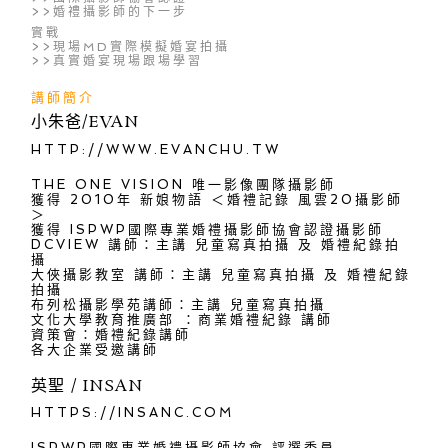
>>婚禮攝影師的下一步
實戰
>>現場MD實際模擬婚宴拍攝
>>真實婚宴現場跟場學習
講師簡介
小朱爸/EVAN
HTTP://WWW.EVANCHU.TW
THE ONE VISION 唯一影像團隊攝影師
獲得 2010年 新娘物語 ＜婚禮記錄 風雲20攝影師
＞
獲得 ISPWP國際專業婚禮攝影師協會認證攝影師
DCVIEW 講師：主講 兒童寫真拍攝 及 婚禮紀錄拍
攝
大俠攝影教室 講師：主講 兒童寫真拍攝 及 婚禮紀錄
拍攝
布列松攝影學苑講師：主講 兒童寫真拍攝
文化大學教育推廣部 ：商業婚禮紀錄 講師
資策會：婚禮紀錄講師
各大企業受邀講師
英聖 / INSAN
HTTPS://INSANC.COM
ISPWP國際專業婚禮攝影師協會 評選委員