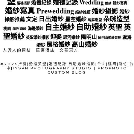
聖
婚禮記錄 Wedding
婚禮紀錄
婚紗寫真
婚禮攝影
婚紗
婚紗寫真 Prewedding
婚紗攝影
婚紗
婚紗推薦
朵咪造型
日出婚紗
文定
星空婚紗
攝影推薦
晼屏造型
自助婚紗
自主婚紗
英聖
英
海邊婚紗
桃園
海外婚紗
聖婚紗
迎娶
陽明山
雲海
銀河婚紗
英聖婚紗攝影
陽明山婚紗景點
高山婚紗
風格婚紗
婚紗
人與人的連結
萬豪酒店
文華東方
©2026推薦|婚攝英聖|婚禮紀錄|自助婚紗攝影|台北|桃園|新竹|台
中|INSAN PHOTOGRAPHY STUDIO
|
PROPHOTO
CUSTOM BLOG