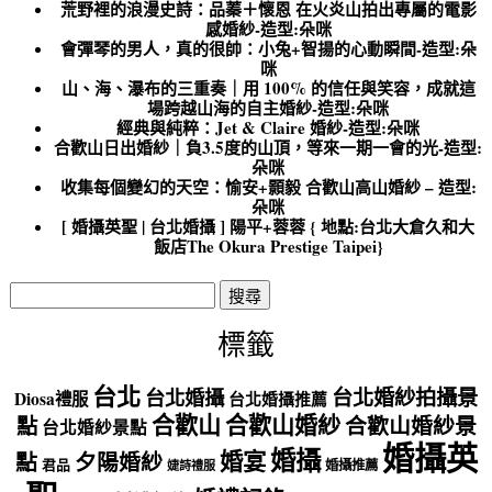
荒野裡的浪漫史詩：品蓁＋懷恩 在火炎山拍出專屬的電影
感婚紗-造型:朵咪
會彈琴的男人，真的很帥：小兔+智揚的心動瞬間-造型:朵
咪
山、海、瀑布的三重奏｜用 100% 的信任與笑容，成就這
場跨越山海的自主婚紗-造型:朵咪
經典與純粹：Jet & Claire 婚紗-造型:朵咪
合歡山日出婚紗｜負3.5度的山頂，等來一期一會的光-造型:
朵咪
收集每個變幻的天空：愉安+顥毅 合歡山高山婚紗 – 造型:
朵咪
[ 婚攝英聖 | 台北婚攝 ] 陽平+蓉蓉 { 地點:台北大倉久和大
飯店The Okura Prestige Taipei}
搜
尋
關
標籤
鍵
字:
台北
台北婚紗拍攝景
台北婚攝
Diosa禮服
台北婚攝推薦
合歡山
合歡山婚紗
點
合歡山婚紗景
台北婚紗景點
婚攝英
婚攝
婚宴
點
夕陽婚紗
君品
婚攝推薦
婕詩禮服