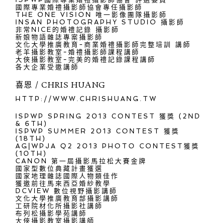
國際專業婚禮攝影師協會專任攝影師
THE ONE VISION 唯一影像團隊攝影師
INSAN PHOTOGRAPHY STUDIO 攝影師
非常NICE的婚禮記錄 攝影師
新娘物語雜誌專案攝影師
文化大學推廣教育-商業婚禮攝影師完整培訓 講師
老羊攝影教室-婚禮攝影師課程講師
大俠攝影教室-完美的婚禮記錄課程講師
各大企業受邀講師
喜恩 / CHRIS HUANG
HTTP://WWW.CHRISHUANG.TW
ISPWP SPRING 2013 CONTEST 獲獎 (2ND
& 6TH)
ISPWP SUMMER 2013 CONTEST 獲獎
(18TH)
AG|WPJA Q2 2013 PHOTO CONTEST獲獎
(10TH)
CANON 第一屆攝影馬拉松大賽金牌
國家型數位典藏計畫獲選
國家地理雜誌國際人物類佳作
獲邀前往馬來西亞婚紗教學
DCVIEW 數位視野攝影講師
文化大學推廣教育部攝影講師
工研院材化所攝影社講師
布列松攝影學苑講師
大俠攝影教室攝影講師