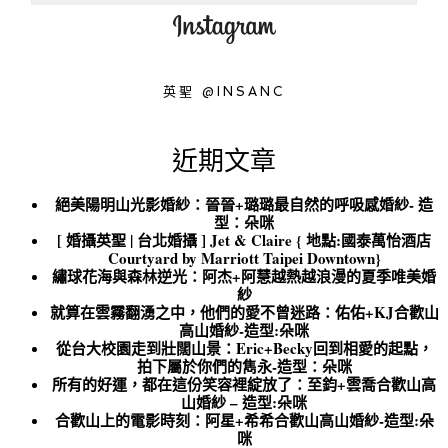
英聖 @INSANC
近期文章
絕美陽明山光影婚紗：晉晉+璐璐最自然的呼吸感婚紗- 造
型：朵咪
[ 婚攝英聖 | 台北婚攝 ] Jet & Claire { 地點:國泰萬怡酒店
Courtyard by Marriott Taipei Downtown}
繡球花海與森林逆光：阿杰+阿慧越熱越浪漫的夏季唯美婚
紗
就算在雲霧翻湧之中，他們的愛不曾迷路：佑佑+KJ合歡山
高山婚紗-造型:朵咪
從台大校園走到壯闊山景：Eric+Becky回到相愛的起點，
拍下屬於你們的雋永-造型：朵咪
所有的好運，都在這份笑容裡綻放了：至鈞+雲喬合歡山高
山婚紗 – 造型:朵咪
合歡山上的電影時刻：阿星+希希合歡山高山婚紗-造型:朵
咪