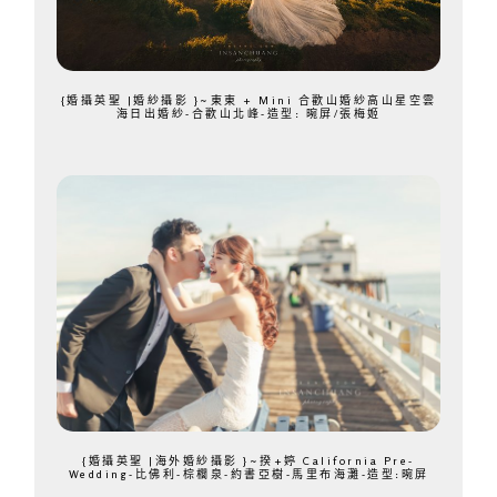
{婚攝英聖 |婚紗攝影 }~東東 + Mini 合歡山婚紗高山星空雲
海日出婚紗-合歡山北峰-造型: 晼屏/張梅姬
{婚攝英聖 |海外婚紗攝影 }~揆+婷 California Pre-
Wedding-比佛利-棕櫚泉-約書亞樹-馬里布海灘-造型:晼屏