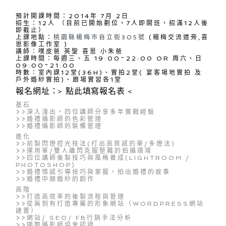
預計開課時間：2014年 7月 2日
招生：12人 （目前已開始劃位，7人即開班，招滿12人後
即截止）
上課地點：
桃園縣楊梅市自立街305號
(楊梅交流道旁,喜
恩影像工作室 )
講師：嘿皮爸 英聖 喜恩 小朱爸
上課時間：每週三、五 19:00~22:00 OR 周六、日
09:00~21:00
時數：室內課12堂(36H)、實拍2堂( 宴客場地實拍 及
戶外婚紗實拍)、跟場實習各1堂
報名網址：>
點此填寫報名表
<
基石
>>深入淺出，四位講師分享多年實戰經驗
>>婚禮攝影師的色彩管理
>>婚禮攝影師的裝備管理
進化
>>前製閃燈控光技法(打出高質感的單/多燈法)
>>運用單/雙人離閃克服堅難的拍攝環境
>>四位講師後製技巧與風格養成(LIGHTROOM /
PHOTOSHOP)
>>婚禮情感引導技巧與掌握，拍出婚禮的故事
>>婚禮中類婚紗的創作
高階
>>打造高效率的後製流程與管理
>>從無到有打造專屬的形象網站（WORDPRESS網站
建置）
>>網站/ SEO/ FB行銷手法分析
>>國際攝影師協會認證