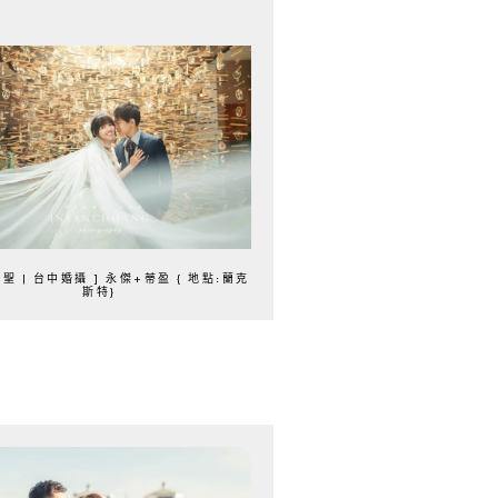
英聖 | 台中婚攝 ] 永傑+蒂盈 { 地點:蘭克
斯特}