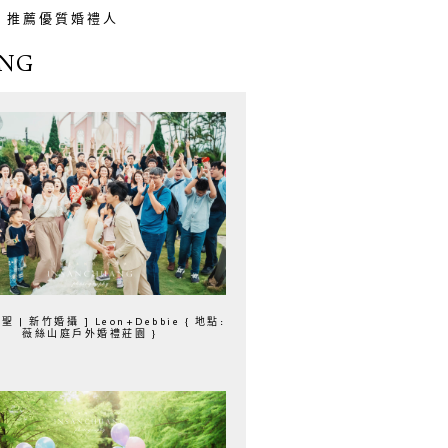
推薦優質婚禮人
NG
聖 | 新竹婚攝 ] Leon+Debbie { 地點:
薇絲山庭戶外婚禮莊園 }