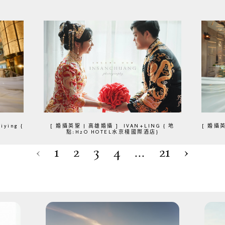
ying {
[ 婚攝英聖 | 高雄婚攝 ] IVAN+LING { 地
[ 婚攝
點:H2O HOTEL水京棧國際酒店}
‹
1
2
3
4
...
21
›