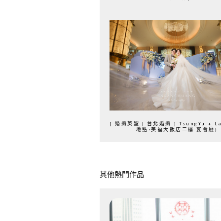
[ 婚攝英聖 | 台北婚攝 ] TsungYu + Lai
地點:美福大飯店二樓 宴會廳}
其他熱門作品