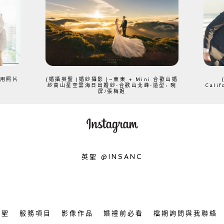
、用照片
{婚攝英聖 |婚紗攝影 }~東東 + Mini 合歡山婚
紗高山星空雲海日出婚紗-合歡山北峰-造型: 晼
Cali
屏/張梅姬
英聖 @INSANC
英聖
服務項目
影像作品
婚禮前必看
檔期詢問與我聯絡