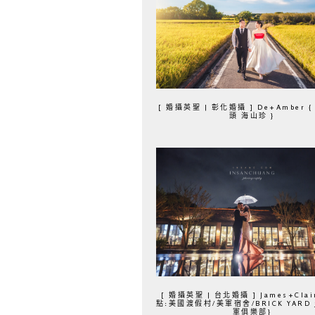
[ 婚攝英聖 | 彰化婚攝 ] De+Amber 
頭 海山珍 }
[ 婚攝英聖 | 台北婚攝 ] James+Clair
點:美國渡假村/美軍宿舍/BRICK YARD 3
軍俱樂部}