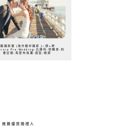
{婚攝英聖 |海外婚紗攝影 }~揆+婷
fornia Pre-Wedding-比佛利-棕櫚泉-約
書亞樹-馬里布海灘-造型:晼屏
推薦優質婚禮人