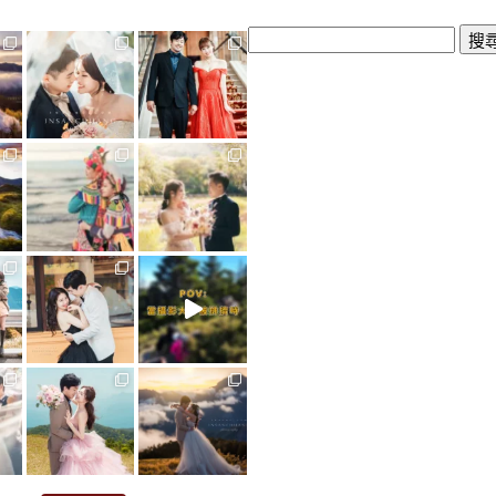
搜
尋
關
鍵
字: