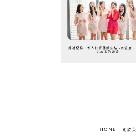
婚禮紀錄｜新人好評回饋集結 -有溫度
說故事的婚攝
HOME
關於