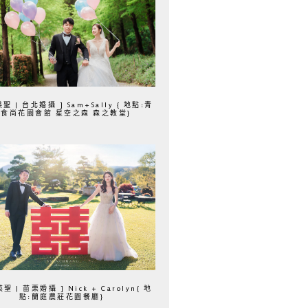
聖 | 台北婚攝 ] Sam+Sally { 地點:青
食尚花園會館 星空之森 森之教堂}
聖 | 苗栗婚攝 ] Nick + Carolyn{ 地
點:蘭庭農莊花園餐廳}