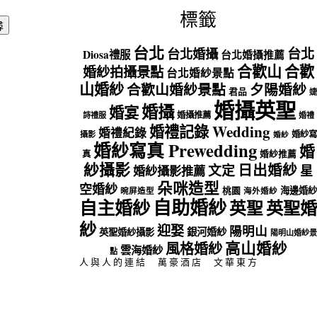
標籤
台北
台北
台北婚攝
Diosa禮服
台北婚攝推薦
合歡山
合歡
婚紗拍攝景點
台北婚紗景點
山婚紗
合歡山婚紗景點
夕陽婚紗
君品
婕
婚攝英聖
婚攝
婚宴
婚攝推薦
詩禮服
婚禮
婚禮記錄 Wedding
婚禮紀錄
婚紗寫
攝影
婚紗
婚紗寫真 Prewedding
婚
真
婚紗推薦
紗攝影
日出婚紗
文定
星
婚紗攝影推薦
朵咪造型
空婚紗
海邊婚紗
桃園
晼屏造型
海外婚紗
自助婚紗
自主婚紗
英聖
英聖婚
紗
迎娶
陽明山
銀河婚紗
英聖婚紗攝影
陽明山婚紗景
高山婚紗
風格婚紗
雲海婚紗
點
人與人的連結
萬豪酒店
文華東方