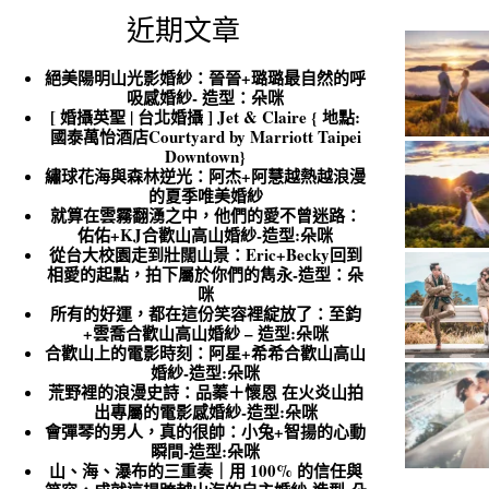
近期文章
絕美陽明山光影婚紗：晉晉+璐璐最自然的呼
吸感婚紗- 造型：朵咪
[ 婚攝英聖 | 台北婚攝 ] Jet & Claire { 地點:
國泰萬怡酒店Courtyard by Marriott Taipei
Downtown}
繡球花海與森林逆光：阿杰+阿慧越熱越浪漫
的夏季唯美婚紗
就算在雲霧翻湧之中，他們的愛不曾迷路：
佑佑+KJ合歡山高山婚紗-造型:朵咪
從台大校園走到壯闊山景：Eric+Becky回到
相愛的起點，拍下屬於你們的雋永-造型：朵
咪
所有的好運，都在這份笑容裡綻放了：至鈞
+雲喬合歡山高山婚紗 – 造型:朵咪
合歡山上的電影時刻：阿星+希希合歡山高山
婚紗-造型:朵咪
荒野裡的浪漫史詩：品蓁＋懷恩 在火炎山拍
出專屬的電影感婚紗-造型:朵咪
會彈琴的男人，真的很帥：小兔+智揚的心動
瞬間-造型:朵咪
山、海、瀑布的三重奏｜用 100% 的信任與