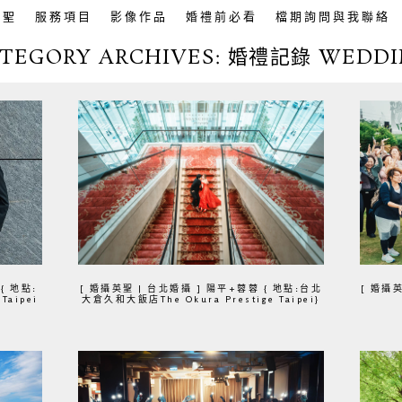
英聖
服務項目
影像作品
婚禮前必看
檔期詢問與我聯絡
TEGORY ARCHIVES:
婚禮記錄 WEDDI
 { 地點:
[ 婚攝英聖 | 台北婚攝 ] 陽平+蓉蓉 { 地點:台北
[ 婚攝英
Taipei
大倉久和大飯店The Okura Prestige Taipei}