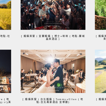
{ 地點:社
[ 婚攝英聖 | 宜蘭婚攝 ] 博士+咪咪 { 地點:蘭城
[ 婚攝英
晶英酒店 }
青
e { 地
[ 婚攝英聖 | 台北婚攝 ] Tommy+Ellen { 地
[ 婚攝英
3 1/3美
點:台北萬豪酒店 宜華廳}