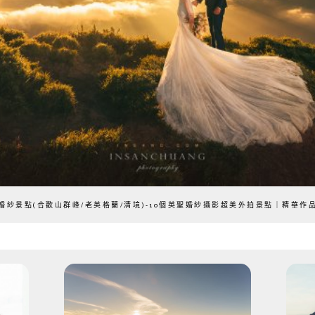
婚紗景點(合歡山群峰/老英格蘭/清境)-10個英聖婚紗攝影超美外拍景點｜精華作