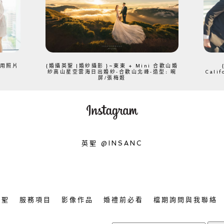
、用照片
{婚攝英聖 |婚紗攝影 }~東東 + Mini 合歡山婚
紗高山星空雲海日出婚紗-合歡山北峰-造型: 晼
Cali
屏/張梅姬
英聖 @INSANC
英聖
服務項目
影像作品
婚禮前必看
檔期詢問與我聯絡