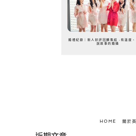
婚禮紀錄｜新人好評回饋集結 -有溫度
說故事的婚攝
HOME
關於