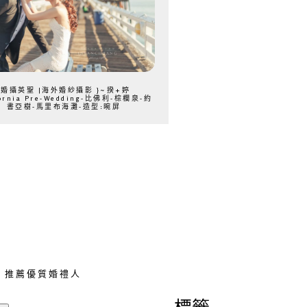
{婚攝英聖 |海外婚紗攝影 }~揆+婷
fornia Pre-Wedding-比佛利-棕櫚泉-約
書亞樹-馬里布海灘-造型:晼屏
推薦優質婚禮人