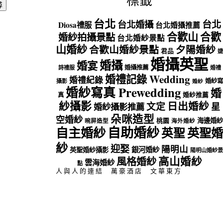
標籤
台北
台北
台北婚攝
Diosa禮服
台北婚攝推薦
合歡山
合歡
婚紗拍攝景點
台北婚紗景點
山婚紗
合歡山婚紗景點
夕陽婚紗
君品
婕
婚攝英聖
婚攝
婚宴
婚攝推薦
詩禮服
婚禮
婚禮記錄 Wedding
婚禮紀錄
婚紗寫
攝影
婚紗
婚紗寫真 Prewedding
婚
真
婚紗推薦
紗攝影
日出婚紗
文定
星
婚紗攝影推薦
朵咪造型
空婚紗
海邊婚紗
桃園
晼屏造型
海外婚紗
自助婚紗
自主婚紗
英聖
英聖婚
紗
迎娶
陽明山
銀河婚紗
英聖婚紗攝影
陽明山婚紗景
高山婚紗
風格婚紗
雲海婚紗
點
人與人的連結
萬豪酒店
文華東方