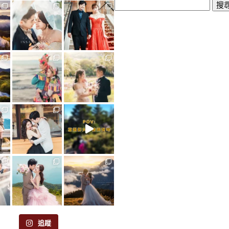
搜
尋
關
鍵
字:
追蹤