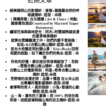
近期文章
絕美陽明山光影婚紗：晉晉+璐璐最自然的呼
吸感婚紗- 造型：朵咪
[ 婚攝英聖 | 台北婚攝 ] Jet & Claire { 地點:
國泰萬怡酒店Courtyard by Marriott Taipei
Downtown}
繡球花海與森林逆光：阿杰+阿慧越熱越浪漫
的夏季唯美婚紗
就算在雲霧翻湧之中，他們的愛不曾迷路：
佑佑+KJ合歡山高山婚紗-造型:朵咪
從台大校園走到壯闊山景：Eric+Becky回到
相愛的起點，拍下屬於你們的雋永-造型：朵
咪
所有的好運，都在這份笑容裡綻放了：至鈞
+雲喬合歡山高山婚紗 – 造型:朵咪
合歡山上的電影時刻：阿星+希希合歡山高山
婚紗-造型:朵咪
荒野裡的浪漫史詩：品蓁＋懷恩 在火炎山拍
出專屬的電影感婚紗-造型:朵咪
會彈琴的男人，真的很帥：小兔+智揚的心動
瞬間-造型:朵咪
山、海、瀑布的三重奏｜用 100% 的信任與
笑容，成就這場跨越山海的自主婚紗-造型:朵
咪