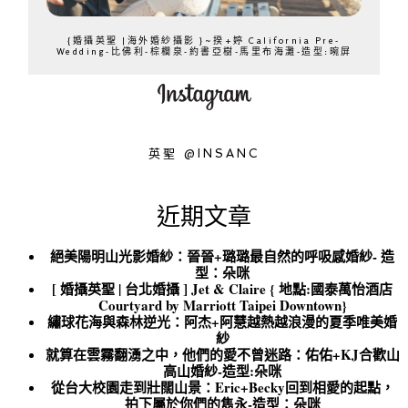
{婚攝英聖 |海外婚紗攝影 }~揆+婷 California Pre-
Wedding-比佛利-棕櫚泉-約書亞樹-馬里布海灘-造型:晼屏
英聖 @INSANC
近期文章
絕美陽明山光影婚紗：晉晉+璐璐最自然的呼吸感婚紗- 造
型：朵咪
[ 婚攝英聖 | 台北婚攝 ] Jet & Claire { 地點:國泰萬怡酒店
Courtyard by Marriott Taipei Downtown}
繡球花海與森林逆光：阿杰+阿慧越熱越浪漫的夏季唯美婚
紗
就算在雲霧翻湧之中，他們的愛不曾迷路：佑佑+KJ合歡山
高山婚紗-造型:朵咪
從台大校園走到壯闊山景：Eric+Becky回到相愛的起點，
拍下屬於你們的雋永-造型：朵咪