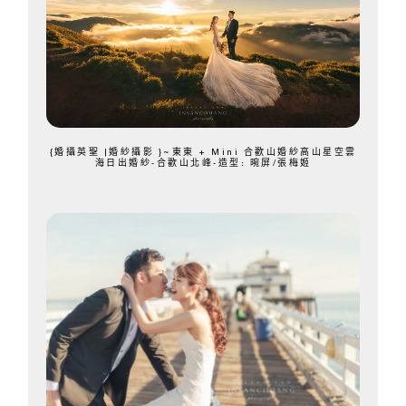
{婚攝英聖 |婚紗攝影 }~東東 + Mini 合歡山婚紗高山星空雲
海日出婚紗-合歡山北峰-造型: 晼屏/張梅姬