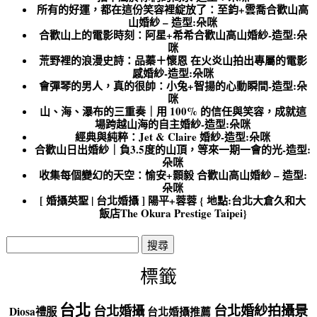
所有的好運，都在這份笑容裡綻放了：至鈞+雲喬合歡山高
山婚紗 – 造型:朵咪
合歡山上的電影時刻：阿星+希希合歡山高山婚紗-造型:朵
咪
荒野裡的浪漫史詩：品蓁＋懷恩 在火炎山拍出專屬的電影
感婚紗-造型:朵咪
會彈琴的男人，真的很帥：小兔+智揚的心動瞬間-造型:朵
咪
山、海、瀑布的三重奏｜用 100% 的信任與笑容，成就這
場跨越山海的自主婚紗-造型:朵咪
經典與純粹：Jet & Claire 婚紗-造型:朵咪
合歡山日出婚紗｜負3.5度的山頂，等來一期一會的光-造型:
朵咪
收集每個變幻的天空：愉安+顥毅 合歡山高山婚紗 – 造型:
朵咪
[ 婚攝英聖 | 台北婚攝 ] 陽平+蓉蓉 { 地點:台北大倉久和大
飯店The Okura Prestige Taipei}
搜
尋
關
標籤
鍵
字:
台北
台北婚紗拍攝景
台北婚攝
Diosa禮服
台北婚攝推薦