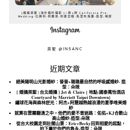
{婚攝英聖 |海外婚紗攝影 }~揆+婷 California Pre-
Wedding-比佛利-棕櫚泉-約書亞樹-馬里布海灘-造型:晼屏
英聖 @INSANC
近期文章
絕美陽明山光影婚紗：晉晉+璐璐最自然的呼吸感婚紗- 造
型：朵咪
[ 婚攝英聖 | 台北婚攝 ] Jet & Claire { 地點:國泰萬怡酒店
Courtyard by Marriott Taipei Downtown}
繡球花海與森林逆光：阿杰+阿慧越熱越浪漫的夏季唯美婚
紗
就算在雲霧翻湧之中，他們的愛不曾迷路：佑佑+KJ合歡山
高山婚紗-造型:朵咪
從台大校園走到壯闊山景：Eric+Becky回到相愛的起點，
拍下屬於你們的雋永-造型：朵咪