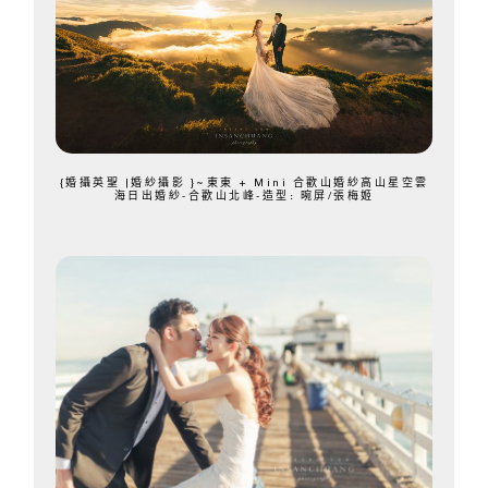
{婚攝英聖 |婚紗攝影 }~東東 + Mini 合歡山婚紗高山星空雲
海日出婚紗-合歡山北峰-造型: 晼屏/張梅姬