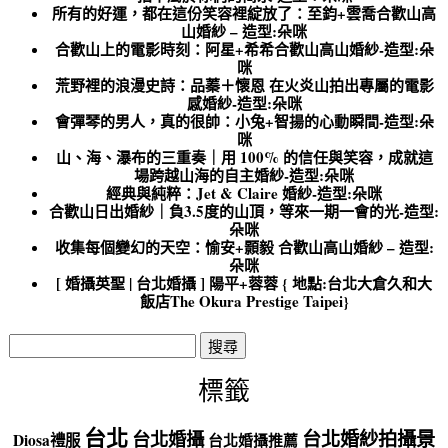
所有的好運，都在這份笑容裡綻放了：至鈞+雲喬合歡山高
山婚紗 – 造型:朵咪
合歡山上的電影時刻：阿星+希希合歡山高山婚紗-造型:朵
咪
荒野裡的浪漫史詩：品蓁＋懷恩 在火炎山拍出專屬的電影
感婚紗-造型:朵咪
會彈琴的男人，真的很帥：小兔+智揚的心動瞬間-造型:朵
咪
山、海、瀑布的三重奏｜用 100% 的信任與笑容，成就這
場跨越山海的自主婚紗-造型:朵咪
經典與純粹：Jet & Claire 婚紗-造型:朵咪
合歡山日出婚紗｜負3.5度的山頂，等來一期一會的光-造型:
朵咪
收集每個變幻的天空：愉安+顥毅 合歡山高山婚紗 – 造型:
朵咪
[ 婚攝英聖 | 台北婚攝 ] 陽平+蓉蓉 { 地點:台北大倉久和大
飯店The Okura Prestige Taipei}
搜
尋
關
標籤
鍵
字:
台北
台北婚紗拍攝景
台北婚攝
Diosa禮服
台北婚攝推薦