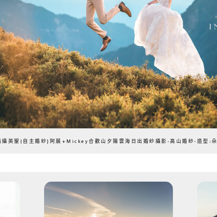
婚攝英聖|自主婚紗}阿展+Mickey合歡山夕陽雲海日出婚紗攝影-高山婚紗-造型: