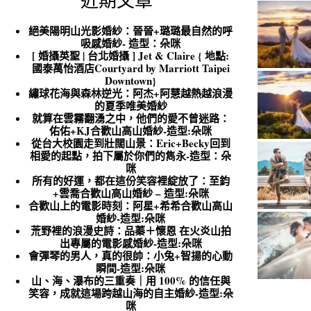
近期文章
絕美陽明山光影婚紗：晉晉+璐璐最自然的呼
吸感婚紗- 造型：朵咪
[ 婚攝英聖 | 台北婚攝 ] Jet & Claire { 地點:
國泰萬怡酒店Courtyard by Marriott Taipei
Downtown}
繡球花海與森林逆光：阿杰+阿慧越熱越浪漫
的夏季唯美婚紗
就算在雲霧翻湧之中，他們的愛不曾迷路：
佑佑+KJ合歡山高山婚紗-造型:朵咪
從台大校園走到壯闊山景：Eric+Becky回到
相愛的起點，拍下屬於你們的雋永-造型：朵
咪
所有的好運，都在這份笑容裡綻放了：至鈞
+雲喬合歡山高山婚紗 – 造型:朵咪
合歡山上的電影時刻：阿星+希希合歡山高山
婚紗-造型:朵咪
荒野裡的浪漫史詩：品蓁＋懷恩 在火炎山拍
出專屬的電影感婚紗-造型:朵咪
會彈琴的男人，真的很帥：小兔+智揚的心動
瞬間-造型:朵咪
山、海、瀑布的三重奏｜用 100% 的信任與
笑容，成就這場跨越山海的自主婚紗-造型:朵
咪