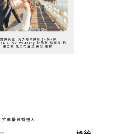
{婚攝英聖 |海外婚紗攝影 }~揆+婷
fornia Pre-Wedding-比佛利-棕櫚泉-約
書亞樹-馬里布海灘-造型:晼屏
推薦優質婚禮人