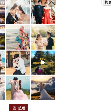
搜
尋
關
鍵
字:
追蹤