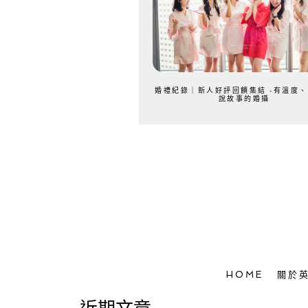
婚禮紀錄｜新人好評回饋集結 -有溫度
說故事的婚攝
HOME
關於