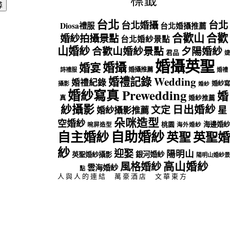
標籤
台北
台北
台北婚攝
Diosa禮服
台北婚攝推薦
合歡山
合歡
婚紗拍攝景點
台北婚紗景點
山婚紗
合歡山婚紗景點
夕陽婚紗
君品
婕
婚攝英聖
婚攝
婚宴
婚攝推薦
詩禮服
婚禮
婚禮記錄 Wedding
婚禮紀錄
婚紗寫
攝影
婚紗
婚紗寫真 Prewedding
婚
真
婚紗推薦
紗攝影
日出婚紗
文定
星
婚紗攝影推薦
朵咪造型
空婚紗
海邊婚紗
桃園
晼屏造型
海外婚紗
自助婚紗
自主婚紗
英聖
英聖婚
紗
迎娶
陽明山
銀河婚紗
英聖婚紗攝影
陽明山婚紗景
高山婚紗
風格婚紗
雲海婚紗
點
人與人的連結
萬豪酒店
文華東方