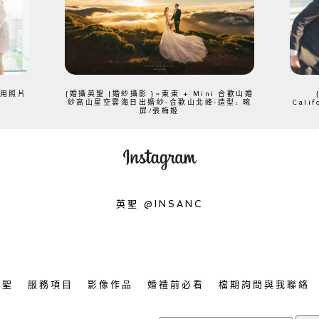
、用照片
{婚攝英聖 |婚紗攝影 }~東東 + Mini 合歡山婚
紗高山星空雲海日出婚紗-合歡山北峰-造型: 晼
Cali
屏/張梅姬
英聖 @INSANC
英聖
服務項目
影像作品
婚禮前必看
檔期詢問與我聯絡