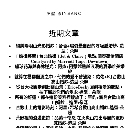
英聖 @INSANC
近期文章
絕美陽明山光影婚紗：晉晉+璐璐最自然的呼吸感婚紗- 造
型：朵咪
[ 婚攝英聖 | 台北婚攝 ] Jet & Claire { 地點:國泰萬怡酒店
Courtyard by Marriott Taipei Downtown}
繡球花海與森林逆光：阿杰+阿慧越熱越浪漫的夏季唯美婚
紗
就算在雲霧翻湧之中，他們的愛不曾迷路：佑佑+KJ合歡山
高山婚紗-造型:朵咪
從台大校園走到壯闊山景：Eric+Becky回到相愛的起點，
拍下屬於你們的雋永-造型：朵咪
所有的好運，都在這份笑容裡綻放了：至鈞+雲喬合歡山高
山婚紗 – 造型:朵咪
合歡山上的電影時刻：阿星+希希合歡山高山婚紗-造型:朵
咪
荒野裡的浪漫史詩：品蓁＋懷恩 在火炎山拍出專屬的電影
感婚紗-造型:朵咪
會彈琴的男人，真的很帥：小兔+智揚的心動瞬間-造型:朵