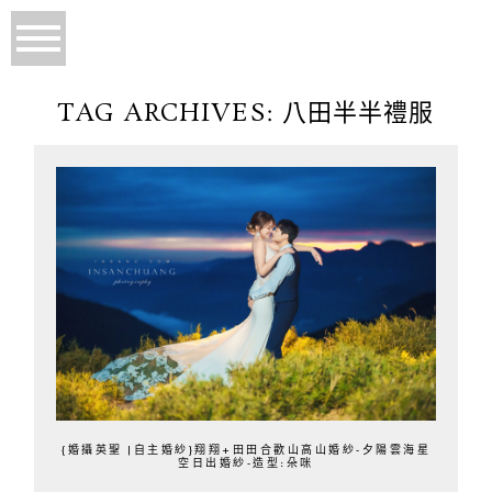
TAG ARCHIVES:
八田半半禮服
{婚攝英聖 |自主婚紗}翔翔+田田合歡山高山婚紗-夕陽雲海星
空日出婚紗-造型:朵咪