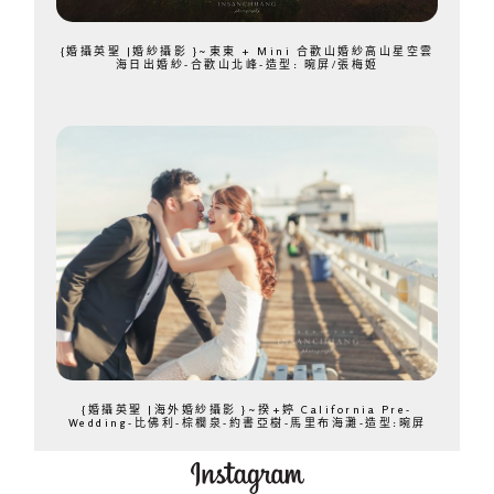
{婚攝英聖 |婚紗攝影 }~東東 + Mini 合歡山婚紗高山星空雲
海日出婚紗-合歡山北峰-造型: 晼屏/張梅姬
{婚攝英聖 |海外婚紗攝影 }~揆+婷 California Pre-
Wedding-比佛利-棕櫚泉-約書亞樹-馬里布海灘-造型:晼屏