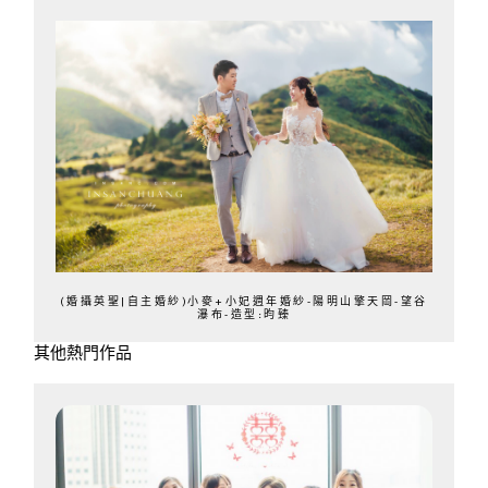
(婚攝英聖|自主婚紗)小麥+小妃週年婚紗-陽明山擎天岡-望谷
瀑布-造型:昀臻
其他熱門作品