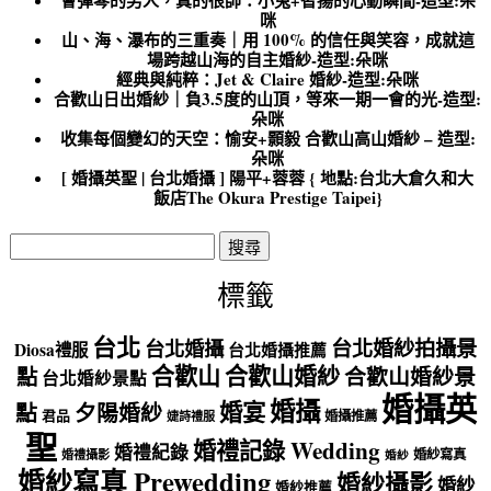
咪
山、海、瀑布的三重奏｜用 100% 的信任與笑容，成就這
場跨越山海的自主婚紗-造型:朵咪
經典與純粹：Jet & Claire 婚紗-造型:朵咪
合歡山日出婚紗｜負3.5度的山頂，等來一期一會的光-造型:
朵咪
收集每個變幻的天空：愉安+顥毅 合歡山高山婚紗 – 造型:
朵咪
[ 婚攝英聖 | 台北婚攝 ] 陽平+蓉蓉 { 地點:台北大倉久和大
飯店The Okura Prestige Taipei}
搜
尋
關
標籤
鍵
字:
台北
台北婚紗拍攝景
台北婚攝
Diosa禮服
台北婚攝推薦
合歡山
合歡山婚紗
點
合歡山婚紗景
台北婚紗景點
婚攝英
婚攝
婚宴
點
夕陽婚紗
君品
婚攝推薦
婕詩禮服
聖
婚禮記錄 Wedding
婚禮紀錄
婚紗寫真
婚禮攝影
婚紗
婚紗寫真 Prewedding
婚紗攝影
婚紗
婚紗推薦