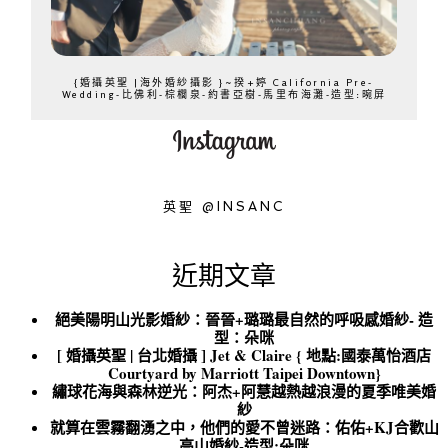
{婚攝英聖 |海外婚紗攝影 }~揆+婷 California Pre-
Wedding-比佛利-棕櫚泉-約書亞樹-馬里布海灘-造型:晼屏
英聖 @INSANC
近期文章
絕美陽明山光影婚紗：晉晉+璐璐最自然的呼吸感婚紗- 造
型：朵咪
[ 婚攝英聖 | 台北婚攝 ] Jet & Claire { 地點:國泰萬怡酒店
Courtyard by Marriott Taipei Downtown}
繡球花海與森林逆光：阿杰+阿慧越熱越浪漫的夏季唯美婚
紗
就算在雲霧翻湧之中，他們的愛不曾迷路：佑佑+KJ合歡山
高山婚紗-造型:朵咪