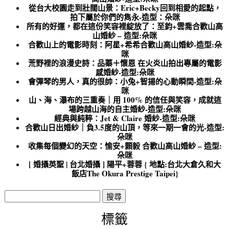
從台大校園走到壯闊山景：Eric+Becky回到相愛的起點，
拍下屬於你們的雋永-造型：朵咪
所有的好運，都在這份笑容裡綻放了：至鈞+雲喬合歡山高
山婚紗 – 造型:朵咪
合歡山上的電影時刻：阿星+希希合歡山高山婚紗-造型:朵
咪
荒野裡的浪漫史詩：品蓁＋懷恩 在火炎山拍出專屬的電影
感婚紗-造型:朵咪
會彈琴的男人，真的很帥：小兔+智揚的心動瞬間-造型:朵
咪
山、海、瀑布的三重奏｜用 100% 的信任與笑容，成就這
場跨越山海的自主婚紗-造型:朵咪
經典與純粹：Jet & Claire 婚紗-造型:朵咪
合歡山日出婚紗｜負3.5度的山頂，等來一期一會的光-造型:
朵咪
收集每個變幻的天空：愉安+顥毅 合歡山高山婚紗 – 造型:
朵咪
[ 婚攝英聖 | 台北婚攝 ] 陽平+蓉蓉 { 地點:台北大倉久和大
飯店The Okura Prestige Taipei}
搜
尋
關
標籤
鍵