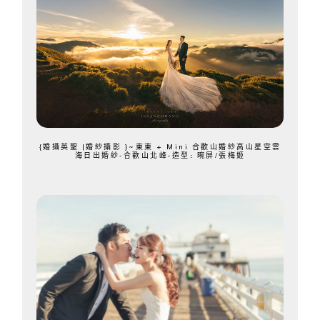
{婚攝英聖 |婚紗攝影 }~東東 + Mini 合歡山婚紗高山星空雲
海日出婚紗-合歡山北峰-造型: 晼屏/張梅姬