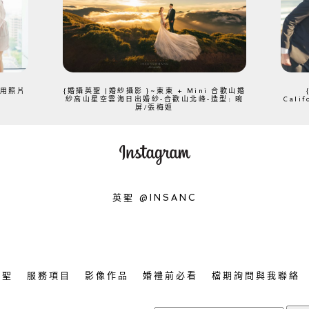
、用照片
{婚攝英聖 |婚紗攝影 }~東東 + Mini 合歡山婚
紗高山星空雲海日出婚紗-合歡山北峰-造型: 晼
Cali
屏/張梅姬
英聖 @INSANC
英聖
服務項目
影像作品
婚禮前必看
檔期詢問與我聯絡