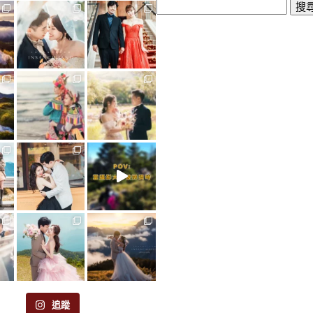
搜
尋
關
鍵
字:
追蹤