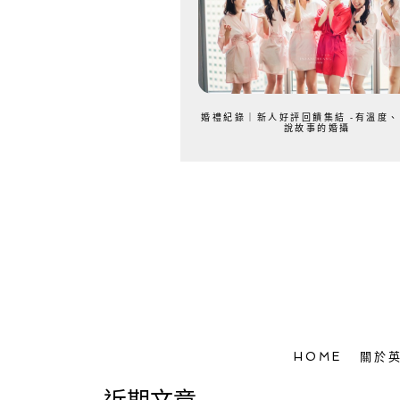
婚禮紀錄｜新人好評回饋集結 -有溫度
說故事的婚攝
HOME
關於