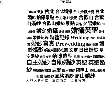
標籤
台北
台北
台北婚攝
Diosa禮服
台北婚攝推薦
合歡山
合歡
婚紗拍攝景點
台北婚紗景點
山婚紗
合歡山婚紗景點
夕陽婚紗
君品
婕
婚攝英聖
婚攝
婚宴
婚攝推薦
詩禮服
婚禮
婚禮記錄 Wedding
婚禮紀錄
婚紗寫
攝影
婚紗
婚紗寫真 Prewedding
婚
真
婚紗推薦
紗攝影
日出婚紗
文定
星
婚紗攝影推薦
朵咪造型
空婚紗
海邊婚紗
桃園
晼屏造型
海外婚紗
自助婚紗
自主婚紗
英聖
英聖婚
紗
迎娶
陽明山
銀河婚紗
英聖婚紗攝影
陽明山婚紗景
高山婚紗
風格婚紗
雲海婚紗
點
人與人的連結
萬豪酒店
文華東方