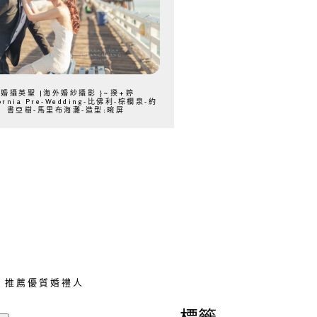
{婚攝英聖 |海外婚紗攝影 }~揆+婷
fornia Pre-Wedding-比佛利-棕櫚泉-約
書亞樹-馬里布海灘-造型:晼屏
推薦優質婚禮人