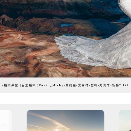
{婚攝英聖 |自主婚紗 }Kevin_Michy-寶藏巖-黑森林-金山-北海岸-新秘YUKI