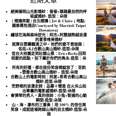
近期文章
絕美陽明山光影婚紗：晉晉+璐璐最自然的呼
吸感婚紗- 造型：朵咪
[ 婚攝英聖 | 台北婚攝 ] Jet & Claire { 地點:
國泰萬怡酒店Courtyard by Marriott Taipei
Downtown}
繡球花海與森林逆光：阿杰+阿慧越熱越浪漫
的夏季唯美婚紗
就算在雲霧翻湧之中，他們的愛不曾迷路：
佑佑+KJ合歡山高山婚紗-造型:朵咪
從台大校園走到壯闊山景：Eric+Becky回到
相愛的起點，拍下屬於你們的雋永-造型：朵
咪
所有的好運，都在這份笑容裡綻放了：至鈞
+雲喬合歡山高山婚紗 – 造型:朵咪
合歡山上的電影時刻：阿星+希希合歡山高山
婚紗-造型:朵咪
荒野裡的浪漫史詩：品蓁＋懷恩 在火炎山拍
出專屬的電影感婚紗-造型:朵咪
會彈琴的男人，真的很帥：小兔+智揚的心動
瞬間-造型:朵咪
山、海、瀑布的三重奏｜用 100% 的信任與
笑容，成就這場跨越山海的自主婚紗-造型:朵
咪