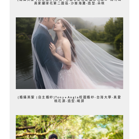
高家繡球花第二園區-沙崙海灘-造型:朵咪
{婚攝英聖 |自主婚紗}Tony+Angla校園婚紗-台灣大學-真愛
桃花源-造型:晼屏