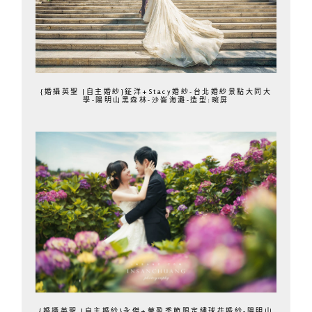
{婚攝英聖 |自主婚紗}鉦洋+Stacy婚紗-台北婚紗景點大同大
學-陽明山黑森林-沙崙海灘-造型:晼屏
{婚攝英聖 |自主婚紗}永傑+蒂盈季節限定繡球花婚紗-陽明山