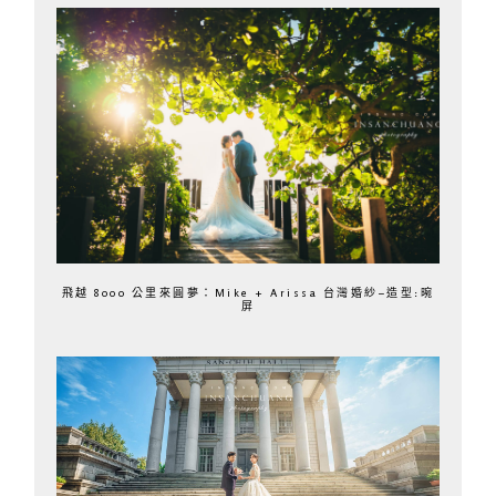
飛越 8000 公里來圓夢：Mike + Arissa 台灣婚紗–造型:晼
屏