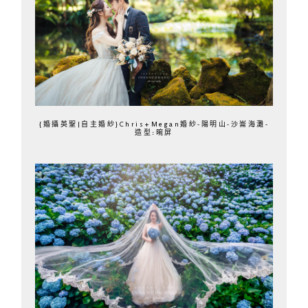
{婚攝英聖|自主婚紗}Chris+Megan婚紗-陽明山-沙崙海灘-
造型:晼屏