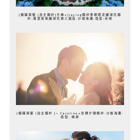
{婚攝英聖 |自主婚紗}方維+Jiaying婚紗季節限定繡球花婚
紗-萬里高家繡球花第三園區-沙崙海灘-造型:朵咪
{婚攝英聖 |自主婚紗 }~ Caroline+忠輝夕陽婚紗-沙崙海灘-
造型: 晼屏