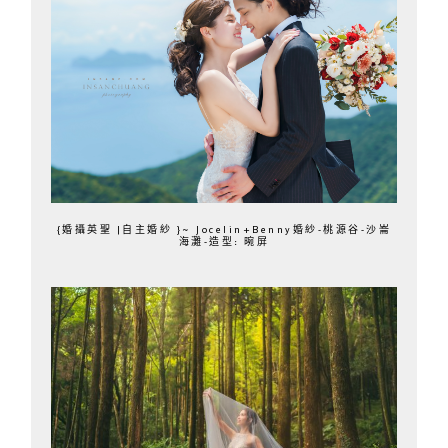
{婚攝英聖 |自主婚紗 }~ Jocelin+Benny婚紗-桃源谷-沙崙
海灘-造型: 晼屏