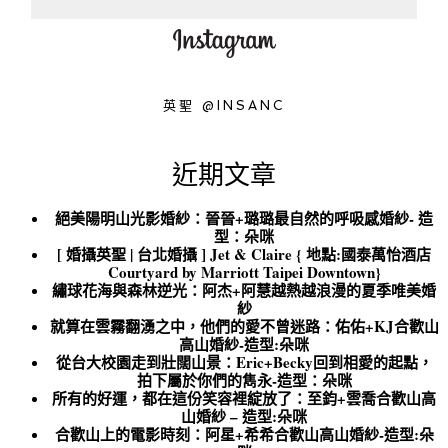
英聖 @INSANC
近期文章
絕美陽明山光影婚紗：晉晉+璐璐最自然的呼吸感婚紗- 造
型：朵咪
[ 婚攝英聖 | 台北婚攝 ] Jet & Claire { 地點:國泰萬怡酒店
Courtyard by Marriott Taipei Downtown}
繡球花海與森林逆光：阿杰+阿慧越熱越浪漫的夏季唯美婚
紗
就算在雲霧翻湧之中，他們的愛不曾迷路：佑佑+KJ合歡山
高山婚紗-造型:朵咪
從台大校園走到壯闊山景：Eric+Becky回到相愛的起點，
拍下屬於你們的雋永-造型：朵咪
所有的好運，都在這份笑容裡綻放了：至鈞+雲喬合歡山高
山婚紗 – 造型:朵咪
合歡山上的電影時刻：阿星+希希合歡山高山婚紗-造型:朵