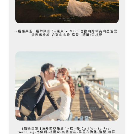
{婚攝英聖 |婚紗攝影 }~東東 + Mini 合歡山婚紗高山星空雲
海日出婚紗-合歡山北峰-造型: 晼屏/張梅姬
{婚攝英聖 |海外婚紗攝影 }~揆+婷 California Pre-
Wedding-比佛利-棕櫚泉-約書亞樹-馬里布海灘-造型:晼屏