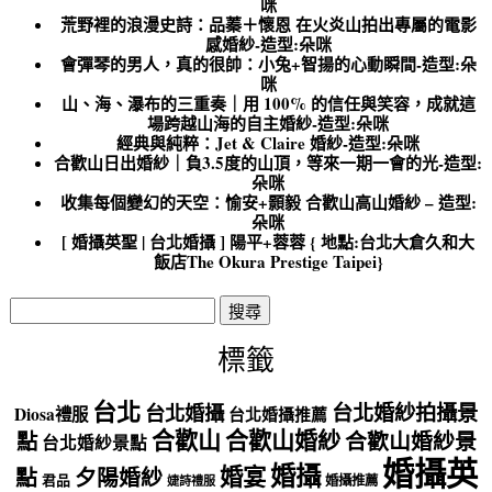
咪
荒野裡的浪漫史詩：品蓁＋懷恩 在火炎山拍出專屬的電影
感婚紗-造型:朵咪
會彈琴的男人，真的很帥：小兔+智揚的心動瞬間-造型:朵
咪
山、海、瀑布的三重奏｜用 100% 的信任與笑容，成就這
場跨越山海的自主婚紗-造型:朵咪
經典與純粹：Jet & Claire 婚紗-造型:朵咪
合歡山日出婚紗｜負3.5度的山頂，等來一期一會的光-造型:
朵咪
收集每個變幻的天空：愉安+顥毅 合歡山高山婚紗 – 造型:
朵咪
[ 婚攝英聖 | 台北婚攝 ] 陽平+蓉蓉 { 地點:台北大倉久和大
飯店The Okura Prestige Taipei}
搜
尋
關
標籤
鍵
字:
台北
台北婚紗拍攝景
台北婚攝
Diosa禮服
台北婚攝推薦
合歡山
合歡山婚紗
點
合歡山婚紗景
台北婚紗景點
婚攝英
婚攝
婚宴
點
夕陽婚紗
君品
婚攝推薦
婕詩禮服