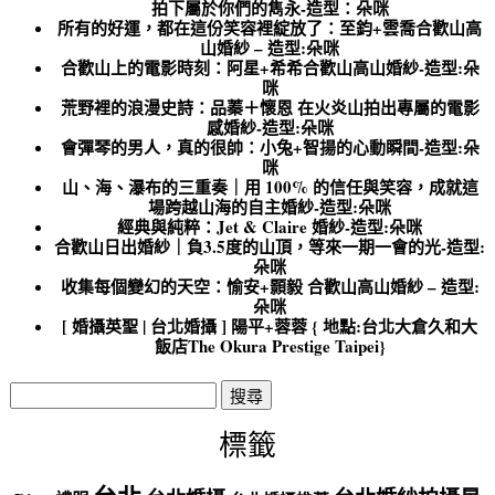
拍下屬於你們的雋永-造型：朵咪
所有的好運，都在這份笑容裡綻放了：至鈞+雲喬合歡山高
山婚紗 – 造型:朵咪
合歡山上的電影時刻：阿星+希希合歡山高山婚紗-造型:朵
咪
荒野裡的浪漫史詩：品蓁＋懷恩 在火炎山拍出專屬的電影
感婚紗-造型:朵咪
會彈琴的男人，真的很帥：小兔+智揚的心動瞬間-造型:朵
咪
山、海、瀑布的三重奏｜用 100% 的信任與笑容，成就這
場跨越山海的自主婚紗-造型:朵咪
經典與純粹：Jet & Claire 婚紗-造型:朵咪
合歡山日出婚紗｜負3.5度的山頂，等來一期一會的光-造型:
朵咪
收集每個變幻的天空：愉安+顥毅 合歡山高山婚紗 – 造型:
朵咪
[ 婚攝英聖 | 台北婚攝 ] 陽平+蓉蓉 { 地點:台北大倉久和大
飯店The Okura Prestige Taipei}
搜
尋
關
標籤
鍵
字: