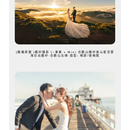
{婚攝英聖 |婚紗攝影 }~東東 + Mini 合歡山婚紗高山星空雲
海日出婚紗-合歡山北峰-造型: 晼屏/張梅姬