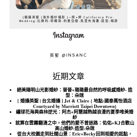
{婚攝英聖 |海外婚紗攝影 }~揆+婷 California Pre-
Wedding-比佛利-棕櫚泉-約書亞樹-馬里布海灘-造型:晼屏
英聖 @INSANC
近期文章
絕美陽明山光影婚紗：晉晉+璐璐最自然的呼吸感婚紗- 造
型：朵咪
[ 婚攝英聖 | 台北婚攝 ] Jet & Claire { 地點:國泰萬怡酒店
Courtyard by Marriott Taipei Downtown}
繡球花海與森林逆光：阿杰+阿慧越熱越浪漫的夏季唯美婚
紗
就算在雲霧翻湧之中，他們的愛不曾迷路：佑佑+KJ合歡山
高山婚紗-造型:朵咪
從台大校園走到壯闊山景：Eric+Becky回到相愛的起點，