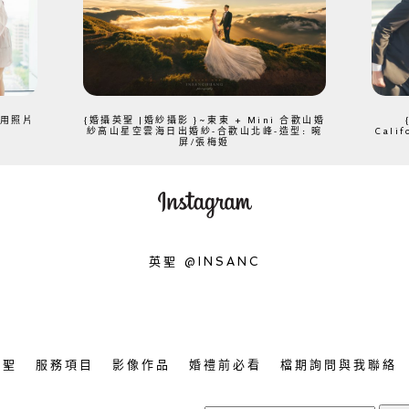
、用照片
{婚攝英聖 |婚紗攝影 }~東東 + Mini 合歡山婚
紗高山星空雲海日出婚紗-合歡山北峰-造型: 晼
Cali
屏/張梅姬
英聖 @INSANC
英聖
服務項目
影像作品
婚禮前必看
檔期詢問與我聯絡