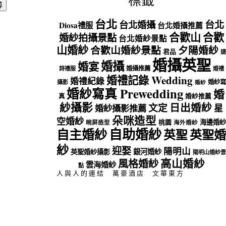
標籤
台北
台北
台北婚攝
Diosa禮服
台北婚攝推薦
合歡山
合歡
婚紗拍攝景點
台北婚紗景點
山婚紗
合歡山婚紗景點
夕陽婚紗
君品
婕
婚攝英聖
婚攝
婚宴
婚攝推薦
詩禮服
婚禮
婚禮記錄 Wedding
婚禮紀錄
婚紗寫
攝影
婚紗
婚紗寫真 Prewedding
婚
真
婚紗推薦
紗攝影
日出婚紗
文定
星
婚紗攝影推薦
朵咪造型
空婚紗
海邊婚紗
桃園
晼屏造型
海外婚紗
自助婚紗
自主婚紗
英聖
英聖婚
紗
迎娶
陽明山
銀河婚紗
英聖婚紗攝影
陽明山婚紗景
高山婚紗
風格婚紗
雲海婚紗
點
人與人的連結
萬豪酒店
文華東方