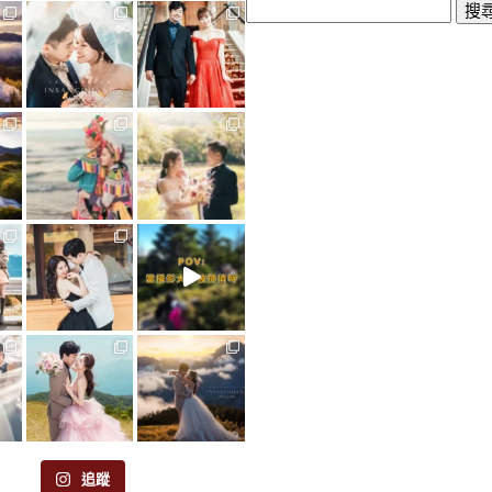
搜
尋
關
鍵
字:
追蹤