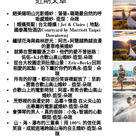
近期文章
絕美陽明山光影婚紗：晉晉+璐璐最自然的呼
吸感婚紗- 造型：朵咪
[ 婚攝英聖 | 台北婚攝 ] Jet & Claire { 地點:
國泰萬怡酒店Courtyard by Marriott Taipei
Downtown}
繡球花海與森林逆光：阿杰+阿慧越熱越浪漫
的夏季唯美婚紗
就算在雲霧翻湧之中，他們的愛不曾迷路：
佑佑+KJ合歡山高山婚紗-造型:朵咪
從台大校園走到壯闊山景：Eric+Becky回到
相愛的起點，拍下屬於你們的雋永-造型：朵
咪
所有的好運，都在這份笑容裡綻放了：至鈞
+雲喬合歡山高山婚紗 – 造型:朵咪
合歡山上的電影時刻：阿星+希希合歡山高山
婚紗-造型:朵咪
荒野裡的浪漫史詩：品蓁＋懷恩 在火炎山拍
出專屬的電影感婚紗-造型:朵咪
會彈琴的男人，真的很帥：小兔+智揚的心動
瞬間-造型:朵咪
山、海、瀑布的三重奏｜用 100% 的信任與
笑容，成就這場跨越山海的自主婚紗-造型:朵
咪