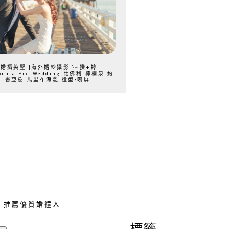
{婚攝英聖 |海外婚紗攝影 }~揆+婷
fornia Pre-Wedding-比佛利-棕櫚泉-約
書亞樹-馬里布海灘-造型:晼屏
推薦優質婚禮人