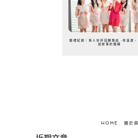
婚禮紀錄｜新人好評回饋集結 -有溫度
說故事的婚攝
HOME
關於