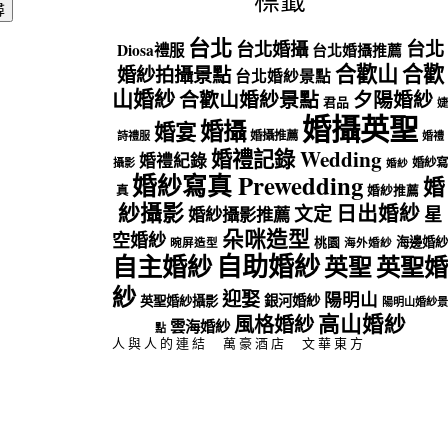
標籤
台北
台北
台北婚攝
Diosa禮服
台北婚攝推薦
合歡山
合歡
婚紗拍攝景點
台北婚紗景點
山婚紗
合歡山婚紗景點
夕陽婚紗
君品
婕
婚攝英聖
婚攝
婚宴
婚攝推薦
詩禮服
婚禮
婚禮記錄 Wedding
婚禮紀錄
婚紗寫
攝影
婚紗
婚紗寫真 Prewedding
婚
真
婚紗推薦
紗攝影
日出婚紗
文定
星
婚紗攝影推薦
朵咪造型
空婚紗
海邊婚紗
桃園
晼屏造型
海外婚紗
自助婚紗
自主婚紗
英聖
英聖婚
紗
迎娶
陽明山
銀河婚紗
英聖婚紗攝影
陽明山婚紗景
高山婚紗
風格婚紗
雲海婚紗
點
人與人的連結
萬豪酒店
文華東方