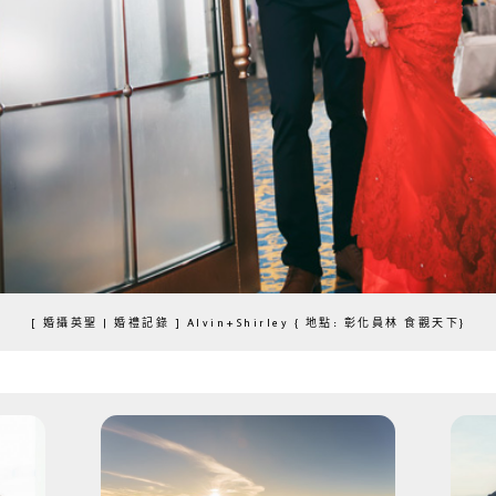
[ 婚攝英聖 | 婚禮記錄 ] Alvin+Shirley { 地點: 彰化員林 食觀天下}