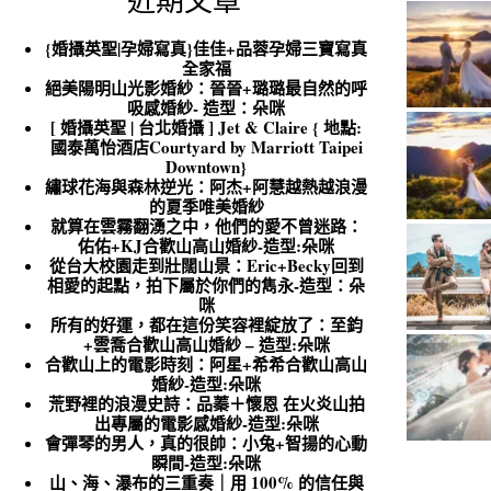
近期文章
{婚攝英聖|孕婦寫真}佳佳+品蓉孕婦三寶寫真
全家福
絕美陽明山光影婚紗：晉晉+璐璐最自然的呼
吸感婚紗- 造型：朵咪
[ 婚攝英聖 | 台北婚攝 ] Jet & Claire { 地點:
國泰萬怡酒店Courtyard by Marriott Taipei
Downtown}
繡球花海與森林逆光：阿杰+阿慧越熱越浪漫
的夏季唯美婚紗
就算在雲霧翻湧之中，他們的愛不曾迷路：
佑佑+KJ合歡山高山婚紗-造型:朵咪
從台大校園走到壯闊山景：Eric+Becky回到
相愛的起點，拍下屬於你們的雋永-造型：朵
咪
所有的好運，都在這份笑容裡綻放了：至鈞
+雲喬合歡山高山婚紗 – 造型:朵咪
合歡山上的電影時刻：阿星+希希合歡山高山
婚紗-造型:朵咪
荒野裡的浪漫史詩：品蓁＋懷恩 在火炎山拍
出專屬的電影感婚紗-造型:朵咪
會彈琴的男人，真的很帥：小兔+智揚的心動
瞬間-造型:朵咪
山、海、瀑布的三重奏｜用 100% 的信任與