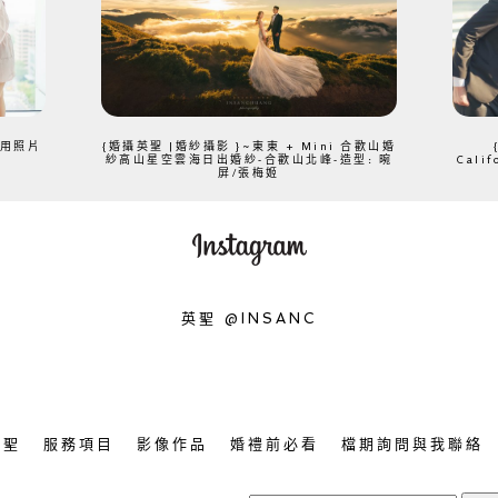
、用照片
{婚攝英聖 |婚紗攝影 }~東東 + Mini 合歡山婚
紗高山星空雲海日出婚紗-合歡山北峰-造型: 晼
Cali
屏/張梅姬
英聖 @INSANC
英聖
服務項目
影像作品
婚禮前必看
檔期詢問與我聯絡