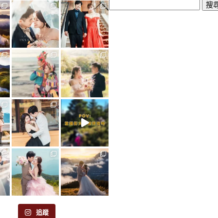
搜
尋
關
鍵
字:
追蹤