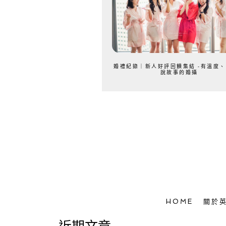
婚禮紀錄｜新人好評回饋集結 -有溫度
說故事的婚攝
HOME
關於