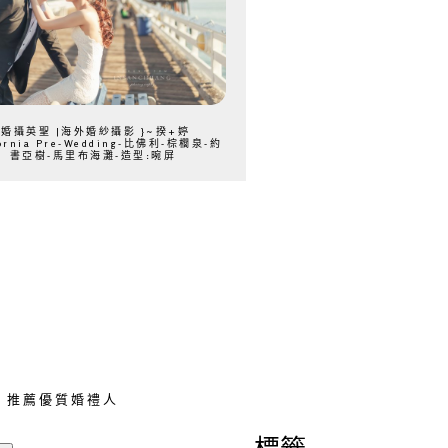
{婚攝英聖 |海外婚紗攝影 }~揆+婷
fornia Pre-Wedding-比佛利-棕櫚泉-約
書亞樹-馬里布海灘-造型:晼屏
推薦優質婚禮人