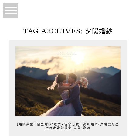
TAG ARCHIVES:
夕陽婚紗
{婚攝英聖 |自主婚紗}建業+睿睿合歡山高山婚紗-夕陽雲海星
空日出婚紗攝影-造型:朵咪