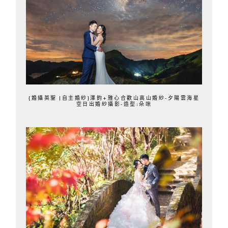
{婚攝英聖 |自主婚紗}澤鈞+雅心合歡山高山婚紗-夕陽雲海星
空日出婚紗攝影-造型:朵咪