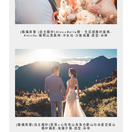
{婚攝英聖 |自主婚紗}Alex+Bella輕．生活感婚紗風格-
Attic80-陽明山黑森林-冷水坑-沙崙海灘-造型:朵咪
{婚攝英聖|自主婚紗}恩恩+心怡有山有海合歡山日出星空高山
婚紗攝影-海邊夕陽-造型:朵咪