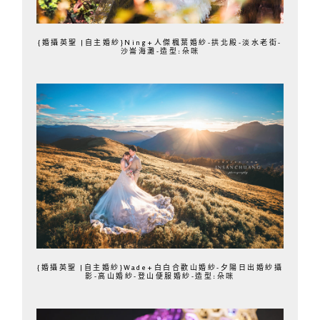
{婚攝英聖 |自主婚紗}Ning+人傑楓葉婚紗-拱北殿-淡水老街-
沙崙海灘-造型:朵咪
{婚攝英聖 |自主婚紗}Wade+白白合歡山婚紗-夕陽日出婚紗攝
影-高山婚紗-登山便服婚紗-造型:朵咪