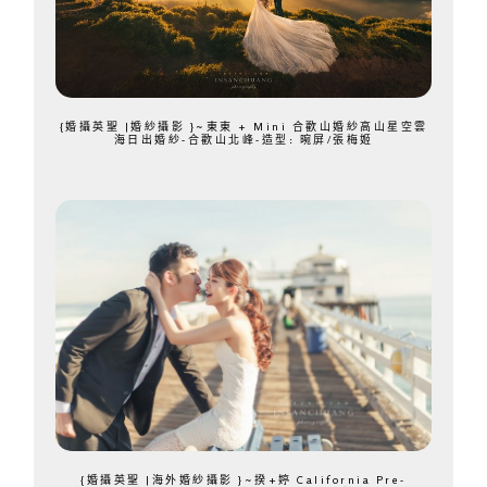
{婚攝英聖 |婚紗攝影 }~東東 + Mini 合歡山婚紗高山星空雲
海日出婚紗-合歡山北峰-造型: 晼屏/張梅姬
{婚攝英聖 |海外婚紗攝影 }~揆+婷 California Pre-