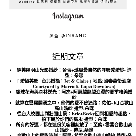
Wedding-比佛利-棕櫚泉-約書亞樹-馬里布海灘-造型:晼屏
英聖 @INSANC
近期文章
絕美陽明山光影婚紗：晉晉+璐璐最自然的呼吸感婚紗- 造
型：朵咪
[ 婚攝英聖 | 台北婚攝 ] Jet & Claire { 地點:國泰萬怡酒店
Courtyard by Marriott Taipei Downtown}
繡球花海與森林逆光：阿杰+阿慧越熱越浪漫的夏季唯美婚
紗
就算在雲霧翻湧之中，他們的愛不曾迷路：佑佑+KJ合歡山
高山婚紗-造型:朵咪
從台大校園走到壯闊山景：Eric+Becky回到相愛的起點，
拍下屬於你們的雋永-造型：朵咪
所有的好運，都在這份笑容裡綻放了：至鈞+雲喬合歡山高
山婚紗 – 造型:朵咪
合歡山上的電影時刻：阿星+希希合歡山高山婚紗-造型:朵