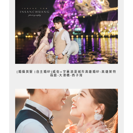
{婚攝英聖 |自主婚紗}威佐+宇襄浪漫城市高雄婚紗-高雄萊特
薇庭-大港橋-西子灣