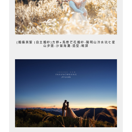
{婚攝英聖 |自主婚紗}方婷+馬修芒花婚紗-陽明山冷水坑七星
山步道-沙崙海灘-造型:晼屏