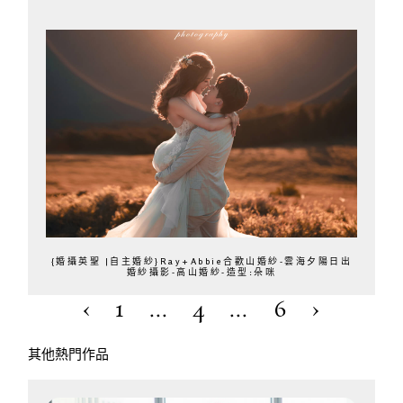
{婚攝英聖 |自主婚紗}Ray+Abbie合歡山婚紗-雲海夕陽日出
婚紗攝影-高山婚紗-造型:朵咪
‹
1
...
4
...
6
›
其他熱門作品