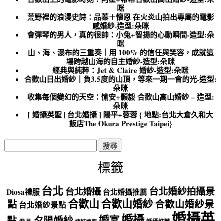
咪
荒野裡的浪漫史詩：品蓁＋懷恩 在火炎山拍出專屬的電影
感婚紗-造型:朵咪
會彈琴的男人，真的很帥：小兔+智揚的心動瞬間-造型:朵
咪
山、海、瀑布的三重奏｜用 100% 的信任與笑容，成就這
場跨越山海的自主婚紗-造型:朵咪
經典與純粹：Jet & Claire 婚紗-造型:朵咪
合歡山日出婚紗｜負3.5度的山頂，等來一期一會的光-造型:
朵咪
收集每個變幻的天空：愉安+顥毅 合歡山高山婚紗 – 造型:
朵咪
[ 婚攝英聖 | 台北婚攝 ] 陽平+蓉蓉 { 地點:台北大倉久和大
飯店The Okura Prestige Taipei}
搜
尋
關
標籤
鍵
字:
台北
台北婚紗拍攝景
台北婚攝
Diosa禮服
台北婚攝推薦
合歡山
合歡山婚紗
點
合歡山婚紗景
台北婚紗景點
婚攝英
婚攝
婚宴
點
夕陽婚紗