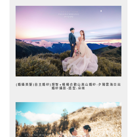
{婚攝英聖|自主婚紗}煜智+楊楊合歡山高山婚紗-夕陽雲海日出
婚紗攝影-造型:朵咪