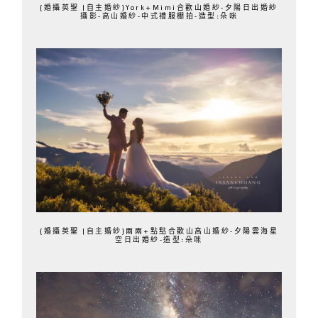
{婚攝英聖 |自主婚紗}York+Mimi合歡山婚紗-夕陽日出婚紗
攝影-高山婚紗-中式禮服棚拍-造型:朵咪
{婚攝英聖 |自主婚紗}兩兩+點點合歡山高山婚紗-夕陽雲海星
空日出婚紗-造型:朵咪