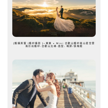
{婚攝英聖 |婚紗攝影 }~東東 + Mini 合歡山婚紗高山星空雲
海日出婚紗-合歡山北峰-造型: 晼屏/張梅姬