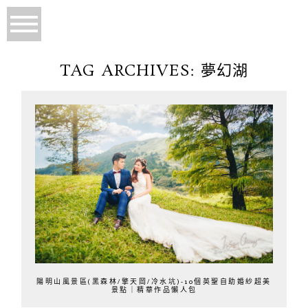
TAG ARCHIVES:
夢幻湖
陽明山風景區(黑森林/擎天岡/冷水坑)-10個英聖自助婚紗超美
景點｜精華作品懶人包