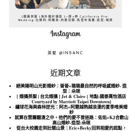
{婚攝英聖 |海外婚紗攝影 }~揆+婷 California Pre-
Wedding-比佛利-棕櫚泉-約書亞樹-馬里布海灘-造型:晼屏
英聖 @INSANC
近期文章
絕美陽明山光影婚紗：晉晉+璐璐最自然的呼吸感婚紗- 造
型：朵咪
[ 婚攝英聖 | 台北婚攝 ] Jet & Claire { 地點:國泰萬怡酒店
Courtyard by Marriott Taipei Downtown}
繡球花海與森林逆光：阿杰+阿慧越熱越浪漫的夏季唯美婚
紗
就算在雲霧翻湧之中，他們的愛不曾迷路：佑佑+KJ合歡山
高山婚紗-造型:朵咪
從台大校園走到壯闊山景：Eric+Becky回到相愛的起點，