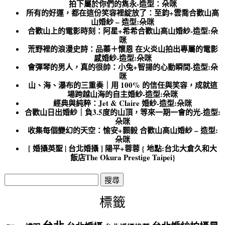
拍下屬於你們的雋永-造型：朵咪
所有的好運，都在這份笑容裡綻放了：至鈞+雲喬合歡山高
山婚紗 – 造型:朵咪
合歡山上的電影時刻：阿星+希希合歡山高山婚紗-造型:朵
咪
荒野裡的浪漫史詩：品蓁＋懷恩 在火炎山拍出專屬的電影
感婚紗-造型:朵咪
會彈琴的男人，真的很帥：小兔+智揚的心動瞬間-造型:朵
咪
山、海、瀑布的三重奏｜用 100% 的信任與笑容，成就這
場跨越山海的自主婚紗-造型:朵咪
經典與純粹：Jet & Claire 婚紗-造型:朵咪
合歡山日出婚紗｜負3.5度的山頂，等來一期一會的光-造型:
朵咪
收集每個變幻的天空：愉安+顥毅 合歡山高山婚紗 – 造型:
朵咪
[ 婚攝英聖 | 台北婚攝 ] 陽平+蓉蓉 { 地點:台北大倉久和大
飯店The Okura Prestige Taipei}
搜
尋
關
標籤
鍵
字: