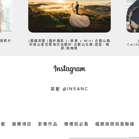
、用照片
{婚攝英聖 |婚紗攝影 }~東東 + Mini 合歡山婚
紗高山星空雲海日出婚紗-合歡山北峰-造型: 晼
Cali
屏/張梅姬
英聖 @INSANC
英聖
服務項目
影像作品
婚禮前必看
檔期詢問與我聯絡