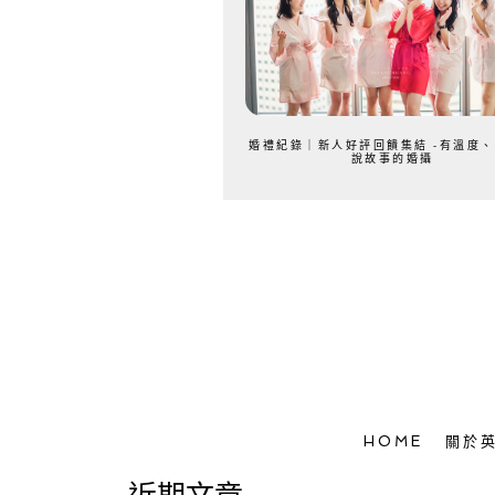
婚禮紀錄｜新人好評回饋集結 -有溫度
說故事的婚攝
HOME
關於