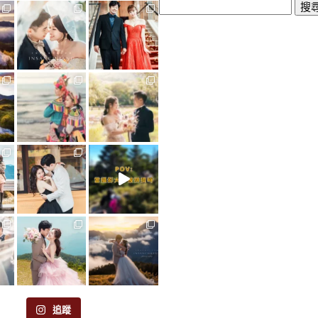
搜
尋
關
鍵
字:
追蹤