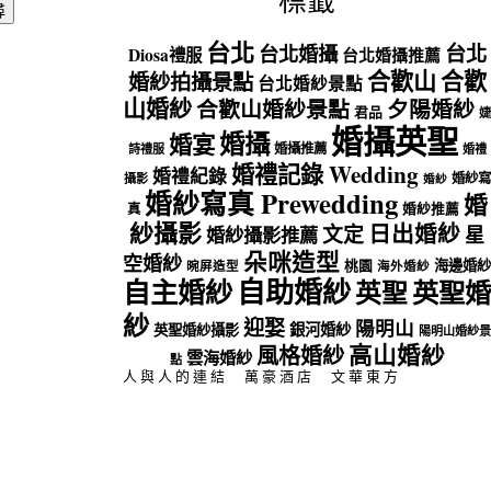
標籤
台北
台北
台北婚攝
Diosa禮服
台北婚攝推薦
合歡山
合歡
婚紗拍攝景點
台北婚紗景點
山婚紗
合歡山婚紗景點
夕陽婚紗
君品
婕
婚攝英聖
婚攝
婚宴
婚攝推薦
詩禮服
婚禮
婚禮記錄 Wedding
婚禮紀錄
婚紗寫
攝影
婚紗
婚紗寫真 Prewedding
婚
真
婚紗推薦
紗攝影
日出婚紗
文定
星
婚紗攝影推薦
朵咪造型
空婚紗
海邊婚紗
桃園
晼屏造型
海外婚紗
自助婚紗
自主婚紗
英聖
英聖婚
紗
迎娶
陽明山
銀河婚紗
英聖婚紗攝影
陽明山婚紗景
高山婚紗
風格婚紗
雲海婚紗
點
人與人的連結
萬豪酒店
文華東方