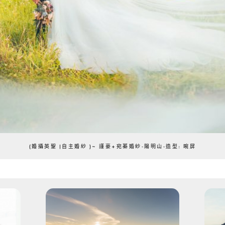
{婚攝英聖 |自主婚紗 }~ 謹豪+宛蓁婚紗-陽明山-造型: 晼屏