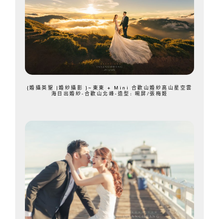
{婚攝英聖 |婚紗攝影 }~東東 + Mini 合歡山婚紗高山星空雲
海日出婚紗-合歡山北峰-造型: 晼屏/張梅姬