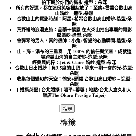
拍下屬於你們的雋永-造型：朵咪
所有的好運，都在這份笑容裡綻放了：至鈞+雲喬合歡山高
山婚紗 – 造型:朵咪
合歡山上的電影時刻：阿星+希希合歡山高山婚紗-造型:朵
咪
荒野裡的浪漫史詩：品蓁＋懷恩 在火炎山拍出專屬的電影
感婚紗-造型:朵咪
會彈琴的男人，真的很帥：小兔+智揚的心動瞬間-造型:朵
咪
山、海、瀑布的三重奏｜用 100% 的信任與笑容，成就這
場跨越山海的自主婚紗-造型:朵咪
經典與純粹：Jet & Claire 婚紗-造型:朵咪
合歡山日出婚紗｜負3.5度的山頂，等來一期一會的光-造型:
朵咪
收集每個變幻的天空：愉安+顥毅 合歡山高山婚紗 – 造型:
朵咪
[ 婚攝英聖 | 台北婚攝 ] 陽平+蓉蓉 { 地點:台北大倉久和大
飯店The Okura Prestige Taipei}
搜
尋
關
標籤
鍵
字: