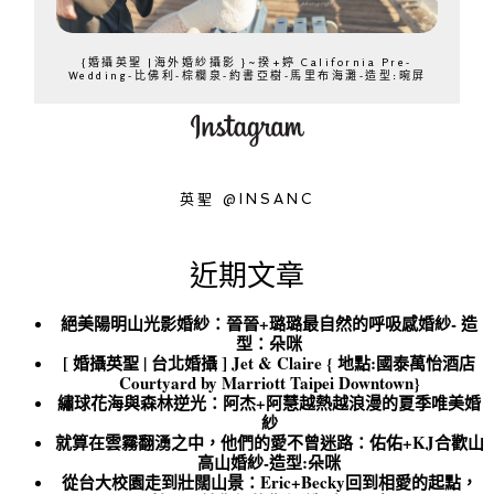
{婚攝英聖 |海外婚紗攝影 }~揆+婷 California Pre-
Wedding-比佛利-棕櫚泉-約書亞樹-馬里布海灘-造型:晼屏
英聖 @INSANC
近期文章
絕美陽明山光影婚紗：晉晉+璐璐最自然的呼吸感婚紗- 造
型：朵咪
[ 婚攝英聖 | 台北婚攝 ] Jet & Claire { 地點:國泰萬怡酒店
Courtyard by Marriott Taipei Downtown}
繡球花海與森林逆光：阿杰+阿慧越熱越浪漫的夏季唯美婚
紗
就算在雲霧翻湧之中，他們的愛不曾迷路：佑佑+KJ合歡山
高山婚紗-造型:朵咪
從台大校園走到壯闊山景：Eric+Becky回到相愛的起點，