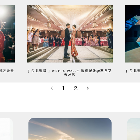
 花園證婚婚
[ 台北婚攝 ] WEN & POLLY 婚禮紀錄@寒舍艾
[ 台北婚
美酒店
‹
1
2
›