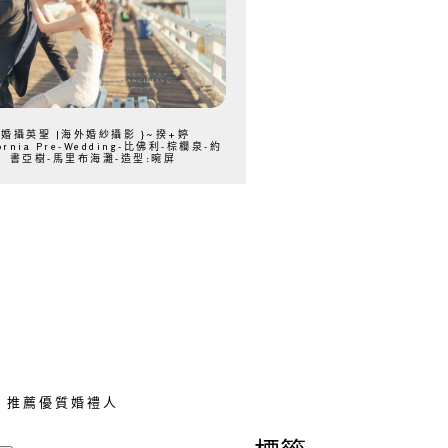
{婚攝英聖 |海外婚紗攝影 }~揆+婷
fornia Pre-Wedding-比佛利-棕櫚泉-約
書亞樹-馬里布海灘-造型:晼屏
推薦優質婚禮人