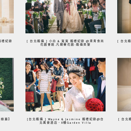
式婚禮紀錄
[ 台北婚攝 ] 小白 & 寬寬 婚禮紀錄 @青青食尚
[ 台北婚
花園會館.凡爾賽花園-婚攝英聖
伴娘篇】
[台北婚攝 ] Wayne & Jasmine 婚禮紀錄@台
[ 台北
北萬豪酒店．8樓Garden Villa