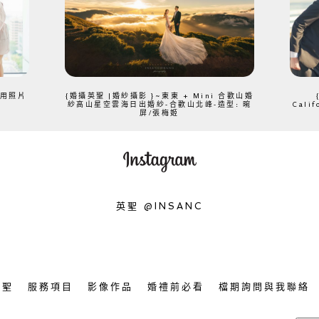
、用照片
{婚攝英聖 |婚紗攝影 }~東東 + Mini 合歡山婚
紗高山星空雲海日出婚紗-合歡山北峰-造型: 晼
Cali
屏/張梅姬
英聖 @INSANC
英聖
服務項目
影像作品
婚禮前必看
檔期詢問與我聯絡