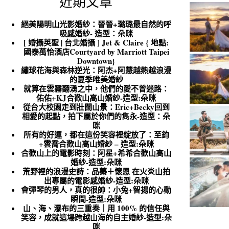
近期文章
絕美陽明山光影婚紗：晉晉+璐璐最自然的呼
吸感婚紗- 造型：朵咪
[ 婚攝英聖 | 台北婚攝 ] Jet & Claire { 地點:
國泰萬怡酒店Courtyard by Marriott Taipei
Downtown}
繡球花海與森林逆光：阿杰+阿慧越熱越浪漫
的夏季唯美婚紗
就算在雲霧翻湧之中，他們的愛不曾迷路：
佑佑+KJ合歡山高山婚紗-造型:朵咪
從台大校園走到壯闊山景：Eric+Becky回到
相愛的起點，拍下屬於你們的雋永-造型：朵
咪
所有的好運，都在這份笑容裡綻放了：至鈞
+雲喬合歡山高山婚紗 – 造型:朵咪
合歡山上的電影時刻：阿星+希希合歡山高山
婚紗-造型:朵咪
荒野裡的浪漫史詩：品蓁＋懷恩 在火炎山拍
出專屬的電影感婚紗-造型:朵咪
會彈琴的男人，真的很帥：小兔+智揚的心動
瞬間-造型:朵咪
山、海、瀑布的三重奏｜用 100% 的信任與
笑容，成就這場跨越山海的自主婚紗-造型:朵
咪