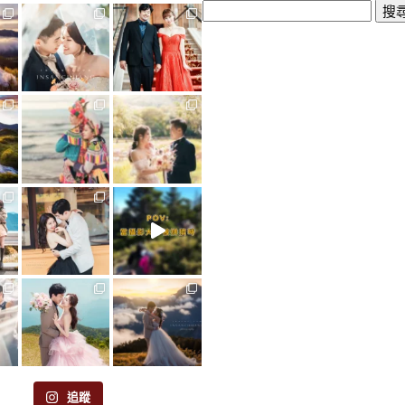
搜
尋
關
鍵
字:
追蹤