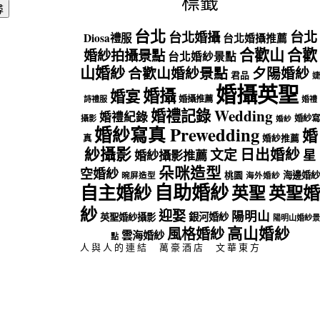
標籤
台北
台北
台北婚攝
Diosa禮服
台北婚攝推薦
合歡山
合歡
婚紗拍攝景點
台北婚紗景點
山婚紗
合歡山婚紗景點
夕陽婚紗
君品
婕
婚攝英聖
婚攝
婚宴
婚攝推薦
詩禮服
婚禮
婚禮記錄 Wedding
婚禮紀錄
婚紗寫
攝影
婚紗
婚紗寫真 Prewedding
婚
真
婚紗推薦
紗攝影
日出婚紗
文定
星
婚紗攝影推薦
朵咪造型
空婚紗
海邊婚紗
桃園
晼屏造型
海外婚紗
自助婚紗
自主婚紗
英聖
英聖婚
紗
迎娶
陽明山
銀河婚紗
英聖婚紗攝影
陽明山婚紗景
高山婚紗
風格婚紗
雲海婚紗
點
人與人的連結
萬豪酒店
文華東方