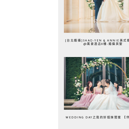
[台北婚攝]SHAO-YEN & ANNIE美
@萬豪酒店8樓-婚攝英聖
WEDDING DAY之我的好姐妹閨蜜 【