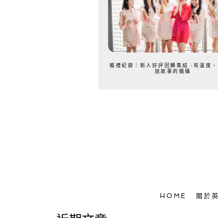
婚禮紀錄｜新人好評回饋集結 -有溫度
說故事的婚攝
HOME
關於