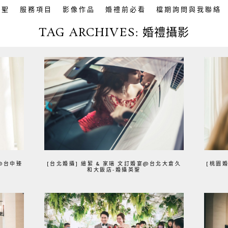
英聖
服務項目
影像作品
婚禮前必看
檔期詢問與我聯絡
TAG ARCHIVES:
婚禮攝影
錄@台中臻
[台北婚攝] 繪絜 & 家瑞 文訂婚宴@台北大倉久
[桃園婚
和大飯店-婚攝英聖