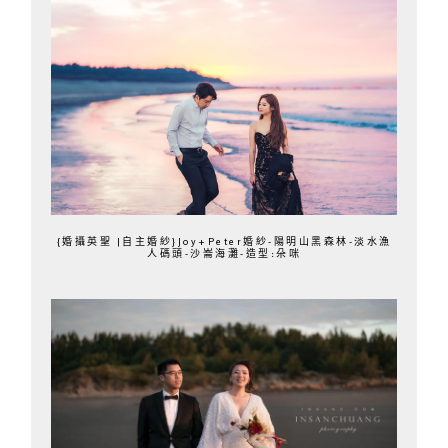
{婚攝英聖 |自主婚紗}Joy+Peter婚紗-陽明山黑森林-淡水漁
人碼頭-沙崙海灘-造型:朵咪