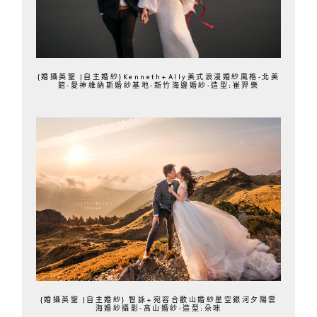
{婚攝英聖 |自主婚紗}Kenneth+Ally美式浪漫婚紗風格-北美
館-愛神維納斯婚紗基地-新竹海邊婚紗-造型:崔羿樂
{婚攝英聖 |自主婚紗} 智詠+宛容合歡山婚紗星空銀河夕陽雲
海婚紗攝影-高山婚紗-造型:朵咪