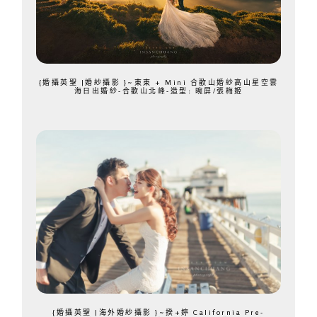
{婚攝英聖 |婚紗攝影 }~東東 + Mini 合歡山婚紗高山星空雲
海日出婚紗-合歡山北峰-造型: 晼屏/張梅姬
{婚攝英聖 |海外婚紗攝影 }~揆+婷 California Pre-