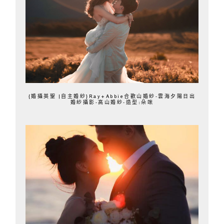
{婚攝英聖 |自主婚紗}Ray+Abbie合歡山婚紗-雲海夕陽日出
婚紗攝影-高山婚紗-造型:朵咪