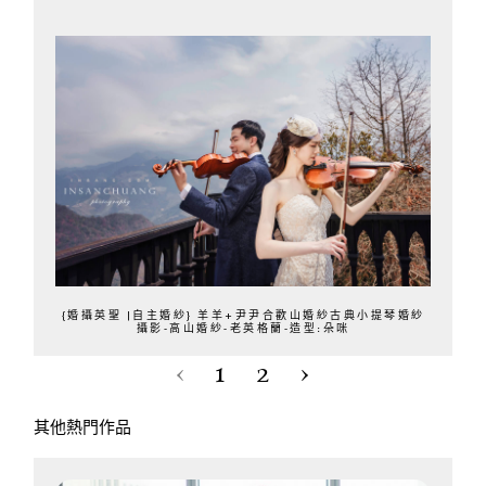
{婚攝英聖 |自主婚紗} 羊羊+尹尹合歡山婚紗古典小提琴婚紗
攝影-高山婚紗-老英格蘭-造型:朵咪
‹
1
2
›
其他熱門作品