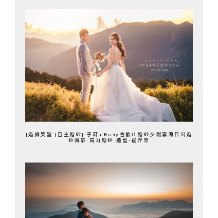
{婚攝英聖 |自主婚紗} 子軒+Ruby合歡山婚紗夕陽雲海日出婚
紗攝影-高山婚紗-造型:崔羿樂