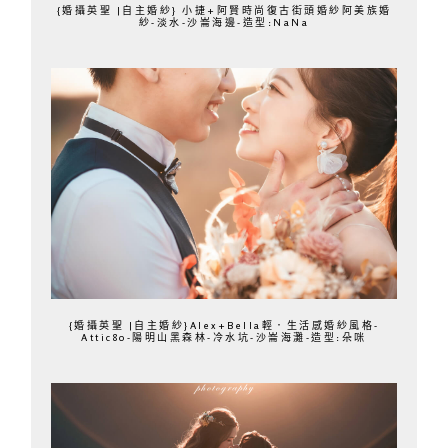
{婚攝英聖 |自主婚紗} 小捷+阿賢時尚復古街頭婚紗阿美族婚
紗-淡水-沙崙海邊-造型:NaNa
{婚攝英聖 |自主婚紗}Alex+Bella輕．生活感婚紗風格-
Attic80-陽明山黑森林-冷水坑-沙崙海灘-造型:朵咪