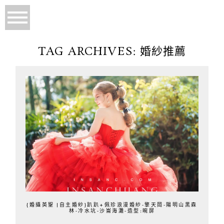
TAG ARCHIVES:
婚紗推薦
{婚攝英聖 |自主婚紗}趴趴+佩珍浪漫婚紗-擎天岡-陽明山黑森
林-冷水坑-沙崙海灘-造型:晼屏