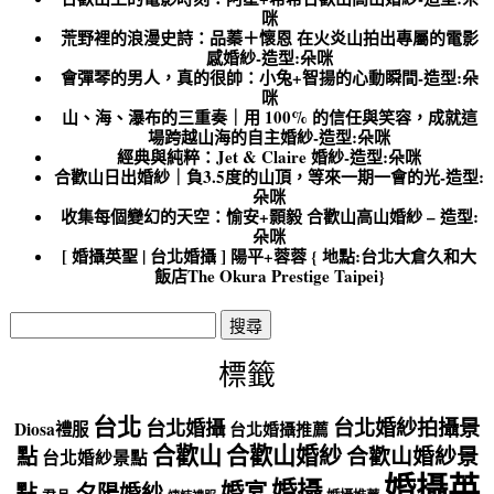
咪
荒野裡的浪漫史詩：品蓁＋懷恩 在火炎山拍出專屬的電影
感婚紗-造型:朵咪
會彈琴的男人，真的很帥：小兔+智揚的心動瞬間-造型:朵
咪
山、海、瀑布的三重奏｜用 100% 的信任與笑容，成就這
場跨越山海的自主婚紗-造型:朵咪
經典與純粹：Jet & Claire 婚紗-造型:朵咪
合歡山日出婚紗｜負3.5度的山頂，等來一期一會的光-造型:
朵咪
收集每個變幻的天空：愉安+顥毅 合歡山高山婚紗 – 造型:
朵咪
[ 婚攝英聖 | 台北婚攝 ] 陽平+蓉蓉 { 地點:台北大倉久和大
飯店The Okura Prestige Taipei}
搜
尋
關
標籤
鍵
字:
台北
台北婚紗拍攝景
台北婚攝
Diosa禮服
台北婚攝推薦
合歡山
合歡山婚紗
點
合歡山婚紗景
台北婚紗景點
婚攝英
婚攝
婚宴
點
夕陽婚紗