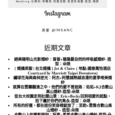
Wedding-比佛利-棕櫚泉-約書亞樹-馬里布海灘-造型:晼屏
英聖 @INSANC
近期文章
絕美陽明山光影婚紗：晉晉+璐璐最自然的呼吸感婚紗- 造
型：朵咪
[ 婚攝英聖 | 台北婚攝 ] Jet & Claire { 地點:國泰萬怡酒店
Courtyard by Marriott Taipei Downtown}
繡球花海與森林逆光：阿杰+阿慧越熱越浪漫的夏季唯美婚
紗
就算在雲霧翻湧之中，他們的愛不曾迷路：佑佑+KJ合歡山
高山婚紗-造型:朵咪
從台大校園走到壯闊山景：Eric+Becky回到相愛的起點，
拍下屬於你們的雋永-造型：朵咪
所有的好運，都在這份笑容裡綻放了：至鈞+雲喬合歡山高
山婚紗 – 造型:朵咪
合歡山上的電影時刻：阿星+希希合歡山高山婚紗-造型:朵