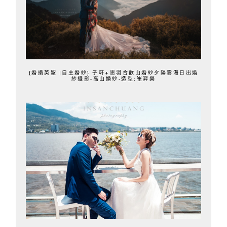
{婚攝英聖 |自主婚紗} 子軒+思羽合歡山婚紗夕陽雲海日出婚
紗攝影-高山婚紗-造型:崔羿樂