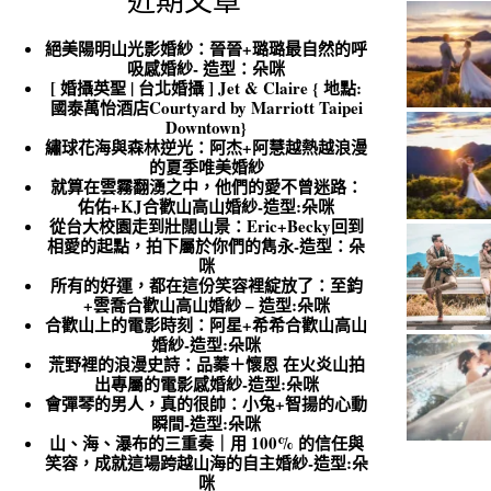
近期文章
絕美陽明山光影婚紗：晉晉+璐璐最自然的呼
吸感婚紗- 造型：朵咪
[ 婚攝英聖 | 台北婚攝 ] Jet & Claire { 地點:
國泰萬怡酒店Courtyard by Marriott Taipei
Downtown}
繡球花海與森林逆光：阿杰+阿慧越熱越浪漫
的夏季唯美婚紗
就算在雲霧翻湧之中，他們的愛不曾迷路：
佑佑+KJ合歡山高山婚紗-造型:朵咪
從台大校園走到壯闊山景：Eric+Becky回到
相愛的起點，拍下屬於你們的雋永-造型：朵
咪
所有的好運，都在這份笑容裡綻放了：至鈞
+雲喬合歡山高山婚紗 – 造型:朵咪
合歡山上的電影時刻：阿星+希希合歡山高山
婚紗-造型:朵咪
荒野裡的浪漫史詩：品蓁＋懷恩 在火炎山拍
出專屬的電影感婚紗-造型:朵咪
會彈琴的男人，真的很帥：小兔+智揚的心動
瞬間-造型:朵咪
山、海、瀑布的三重奏｜用 100% 的信任與
笑容，成就這場跨越山海的自主婚紗-造型:朵
咪