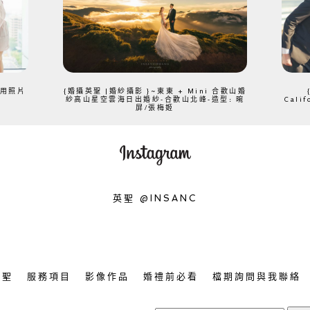
、用照片
{婚攝英聖 |婚紗攝影 }~東東 + Mini 合歡山婚
紗高山星空雲海日出婚紗-合歡山北峰-造型: 晼
Cali
屏/張梅姬
英聖 @INSANC
英聖
服務項目
影像作品
婚禮前必看
檔期詢問與我聯絡