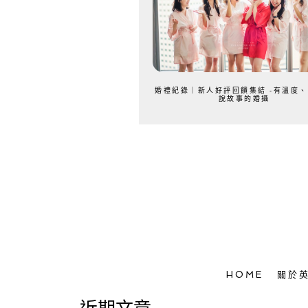
婚禮紀錄｜新人好評回饋集結 -有溫度
說故事的婚攝
HOME
關於