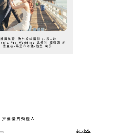
{婚攝英聖 |海外婚紗攝影 }~揆+婷
fornia Pre-Wedding-比佛利-棕櫚泉-約
書亞樹-馬里布海灘-造型:晼屏
推薦優質婚禮人