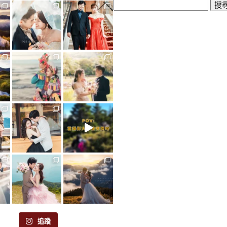
搜
尋
關
鍵
字:
追蹤