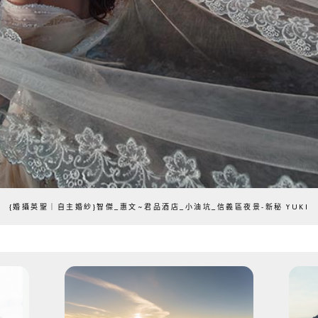
{婚攝英聖｜自主婚紗}智傑_惠文~君品酒店_小油坑_信義區夜景-新秘 YUKI