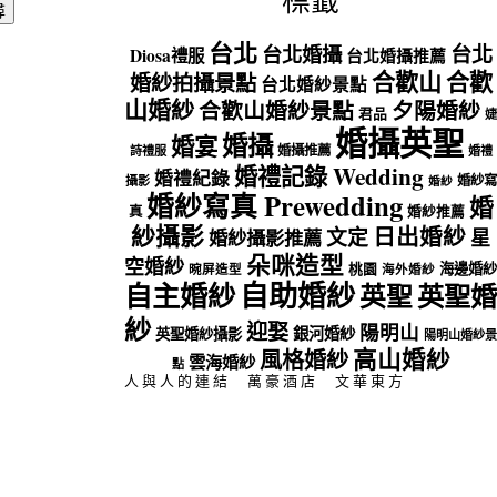
標籤
台北
台北
台北婚攝
Diosa禮服
台北婚攝推薦
合歡山
合歡
婚紗拍攝景點
台北婚紗景點
山婚紗
合歡山婚紗景點
夕陽婚紗
君品
婕
婚攝英聖
婚攝
婚宴
婚攝推薦
詩禮服
婚禮
婚禮記錄 Wedding
婚禮紀錄
婚紗寫
攝影
婚紗
婚紗寫真 Prewedding
婚
真
婚紗推薦
紗攝影
日出婚紗
文定
星
婚紗攝影推薦
朵咪造型
空婚紗
海邊婚紗
桃園
晼屏造型
海外婚紗
自助婚紗
自主婚紗
英聖
英聖婚
紗
迎娶
陽明山
銀河婚紗
英聖婚紗攝影
陽明山婚紗景
高山婚紗
風格婚紗
雲海婚紗
點
人與人的連結
萬豪酒店
文華東方