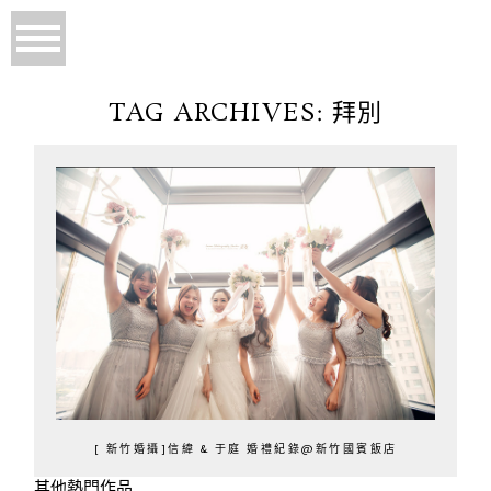
TAG ARCHIVES:
拜別
[ 新竹婚攝]信緯 & 于庭 婚禮紀錄@新竹國賓飯店
其他熱門作品