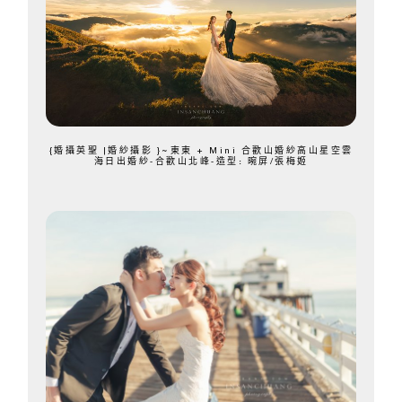
{婚攝英聖 |婚紗攝影 }~東東 + Mini 合歡山婚紗高山星空雲
海日出婚紗-合歡山北峰-造型: 晼屏/張梅姬