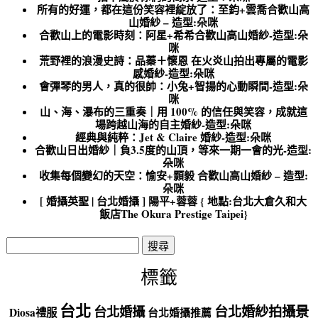
所有的好運，都在這份笑容裡綻放了：至鈞+雲喬合歡山高
山婚紗 – 造型:朵咪
合歡山上的電影時刻：阿星+希希合歡山高山婚紗-造型:朵
咪
荒野裡的浪漫史詩：品蓁＋懷恩 在火炎山拍出專屬的電影
感婚紗-造型:朵咪
會彈琴的男人，真的很帥：小兔+智揚的心動瞬間-造型:朵
咪
山、海、瀑布的三重奏｜用 100% 的信任與笑容，成就這
場跨越山海的自主婚紗-造型:朵咪
經典與純粹：Jet & Claire 婚紗-造型:朵咪
合歡山日出婚紗｜負3.5度的山頂，等來一期一會的光-造型:
朵咪
收集每個變幻的天空：愉安+顥毅 合歡山高山婚紗 – 造型:
朵咪
[ 婚攝英聖 | 台北婚攝 ] 陽平+蓉蓉 { 地點:台北大倉久和大
飯店The Okura Prestige Taipei}
搜
尋
關
標籤
鍵
字:
台北
台北婚紗拍攝景
台北婚攝
Diosa禮服
台北婚攝推薦