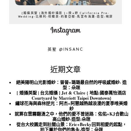
{婚攝英聖 |海外婚紗攝影 }~揆+婷 California Pre-
Wedding-比佛利-棕櫚泉-約書亞樹-馬里布海灘-造型:晼屏
英聖 @INSANC
近期文章
絕美陽明山光影婚紗：晉晉+璐璐最自然的呼吸感婚紗- 造
型：朵咪
[ 婚攝英聖 | 台北婚攝 ] Jet & Claire { 地點:國泰萬怡酒店
Courtyard by Marriott Taipei Downtown}
繡球花海與森林逆光：阿杰+阿慧越熱越浪漫的夏季唯美婚
紗
就算在雲霧翻湧之中，他們的愛不曾迷路：佑佑+KJ合歡山
高山婚紗-造型:朵咪
從台大校園走到壯闊山景：Eric+Becky回到相愛的起點，
拍下屬於你們的雋永-造型：朵咪