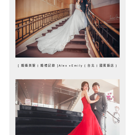
[ 婚攝英聖 | 婚禮記錄 ]Alex +Emily { 台北 | 國賓飯店 }