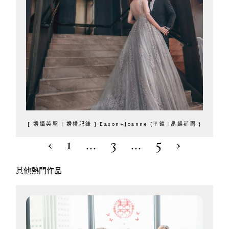
[ 婚攝英聖 | 婚禮記錄 ] Eason+Joanne {平鎮 |晶麒莊園 }
‹
1
...
3
...
5
›
其他熱門作品