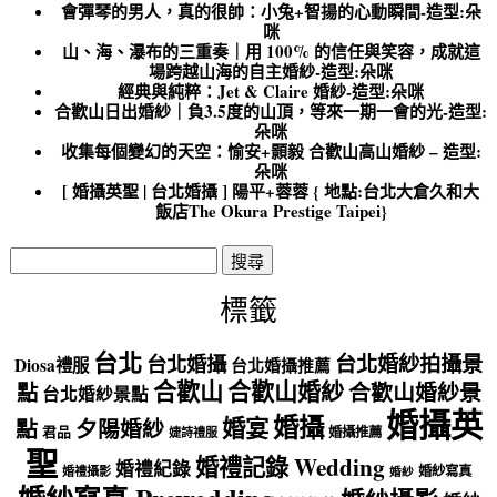
會彈琴的男人，真的很帥：小兔+智揚的心動瞬間-造型:朵
咪
山、海、瀑布的三重奏｜用 100% 的信任與笑容，成就這
場跨越山海的自主婚紗-造型:朵咪
經典與純粹：Jet & Claire 婚紗-造型:朵咪
合歡山日出婚紗｜負3.5度的山頂，等來一期一會的光-造型:
朵咪
收集每個變幻的天空：愉安+顥毅 合歡山高山婚紗 – 造型:
朵咪
[ 婚攝英聖 | 台北婚攝 ] 陽平+蓉蓉 { 地點:台北大倉久和大
飯店The Okura Prestige Taipei}
搜
尋
關
標籤
鍵
字:
台北
台北婚紗拍攝景
台北婚攝
Diosa禮服
台北婚攝推薦
合歡山
合歡山婚紗
點
合歡山婚紗景
台北婚紗景點
婚攝英
婚攝
婚宴
點
夕陽婚紗
君品
婚攝推薦
婕詩禮服
聖
婚禮記錄 Wedding
婚禮紀錄
婚紗寫真
婚禮攝影
婚紗