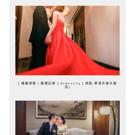
[ 婚攝英聖 | 婚禮記錄 ] Evan+Lily { 地點:華漾中崙大飯
店}