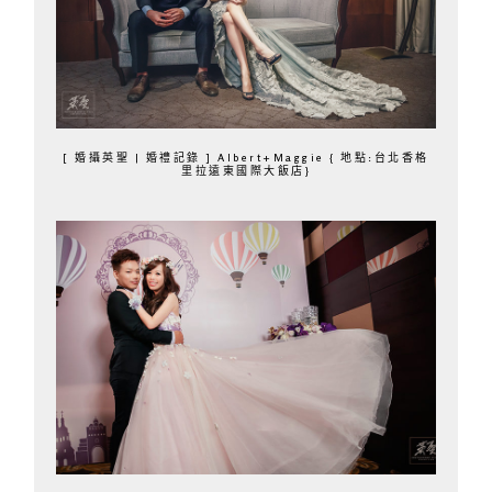
[ 婚攝英聖 | 婚禮記錄 ] Albert+Maggie { 地點:台北香格
里拉遠東國際大飯店}