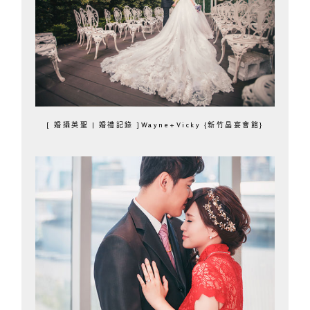
[ 婚攝英聖 | 婚禮記錄 ]Wayne+Vicky {新竹晶宴會館}