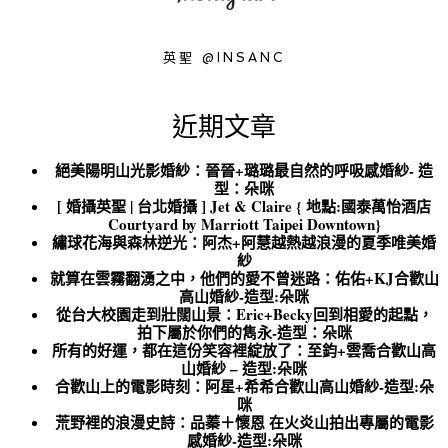
英聖 @INSANC
近期文章
絕美陽明山光影婚紗：晉晉+璐璐最自然的呼吸感婚紗- 造
型：朵咪
[ 婚攝英聖 | 台北婚攝 ] Jet & Claire { 地點:國泰萬怡酒店
Courtyard by Marriott Taipei Downtown}
繡球花海與森林逆光：阿杰+阿慧越熱越浪漫的夏季唯美婚
紗
就算在雲霧翻湧之中，他們的愛不曾迷路：佑佑+KJ合歡山
高山婚紗-造型:朵咪
從台大校園走到壯闊山景：Eric+Becky回到相愛的起點，
拍下屬於你們的雋永-造型：朵咪
所有的好運，都在這份笑容裡綻放了：至鈞+雲喬合歡山高
山婚紗 – 造型:朵咪
合歡山上的電影時刻：阿星+希希合歡山高山婚紗-造型:朵
咪
荒野裡的浪漫史詩：品蓁＋懷恩 在火炎山拍出專屬的電影
感婚紗-造型:朵咪