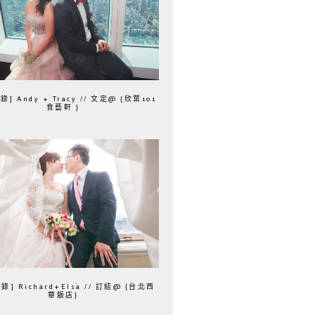
] Andy + Tracy // 文定@ {欣葉101
食藝軒 }
錄] Richard+Elsa // 訂結@ {台北西
華飯店}