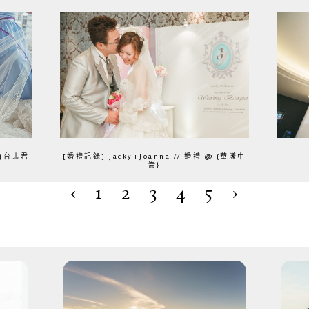
 {台北君
[婚禮記錄] Jacky+Joanna // 婚禮 @ {華漾中
崙}
‹
1
2
3
4
5
›