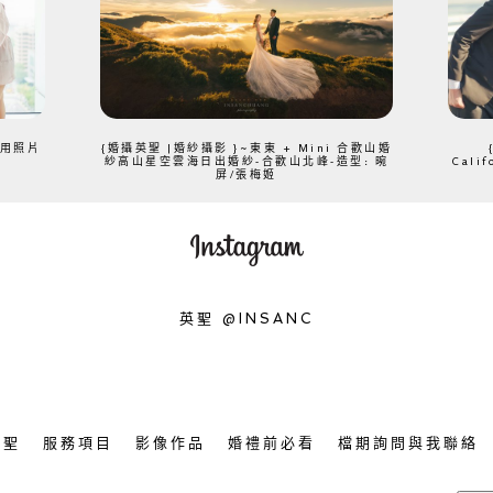
、用照片
{婚攝英聖 |婚紗攝影 }~東東 + Mini 合歡山婚
紗高山星空雲海日出婚紗-合歡山北峰-造型: 晼
Cali
屏/張梅姬
英聖 @INSANC
英聖
服務項目
影像作品
婚禮前必看
檔期詢問與我聯絡