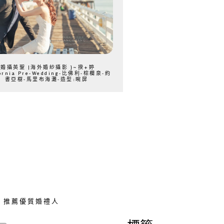
{婚攝英聖 |海外婚紗攝影 }~揆+婷
fornia Pre-Wedding-比佛利-棕櫚泉-約
書亞樹-馬里布海灘-造型:晼屏
推薦優質婚禮人