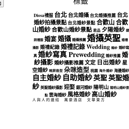
標籤
台北
台北
台北婚攝
Diosa禮服
台北婚攝推薦
合歡山
合歡
婚紗拍攝景點
台北婚紗景點
山婚紗
合歡山婚紗景點
夕陽婚紗
君品
婕
婚攝英聖
婚攝
婚宴
婚攝推薦
詩禮服
婚禮
婚禮記錄 Wedding
婚禮紀錄
婚紗寫
攝影
婚紗
婚紗寫真 Prewedding
婚
真
婚紗推薦
紗攝影
日出婚紗
文定
星
婚紗攝影推薦
朵咪造型
空婚紗
海邊婚紗
桃園
晼屏造型
海外婚紗
自助婚紗
自主婚紗
英聖
英聖婚
紗
迎娶
陽明山
銀河婚紗
英聖婚紗攝影
陽明山婚紗景
高山婚紗
風格婚紗
雲海婚紗
點
人與人的連結
萬豪酒店
文華東方