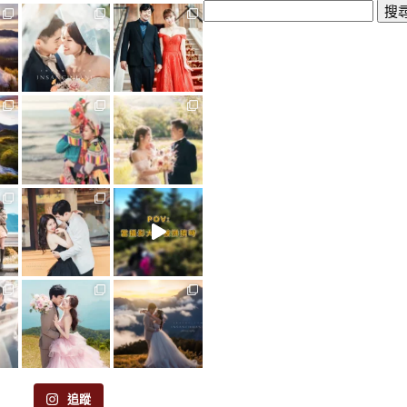
搜
尋
關
鍵
字:
追蹤