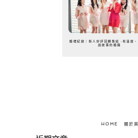
婚禮紀錄｜新人好評回饋集結 -有溫度
說故事的婚攝
HOME
關於