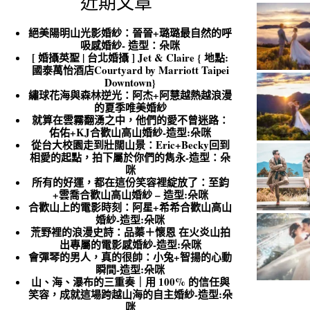
近期文章
絕美陽明山光影婚紗：晉晉+璐璐最自然的呼
吸感婚紗- 造型：朵咪
[ 婚攝英聖 | 台北婚攝 ] Jet & Claire { 地點:
國泰萬怡酒店Courtyard by Marriott Taipei
Downtown}
繡球花海與森林逆光：阿杰+阿慧越熱越浪漫
的夏季唯美婚紗
就算在雲霧翻湧之中，他們的愛不曾迷路：
佑佑+KJ合歡山高山婚紗-造型:朵咪
從台大校園走到壯闊山景：Eric+Becky回到
相愛的起點，拍下屬於你們的雋永-造型：朵
咪
所有的好運，都在這份笑容裡綻放了：至鈞
+雲喬合歡山高山婚紗 – 造型:朵咪
合歡山上的電影時刻：阿星+希希合歡山高山
婚紗-造型:朵咪
荒野裡的浪漫史詩：品蓁＋懷恩 在火炎山拍
出專屬的電影感婚紗-造型:朵咪
會彈琴的男人，真的很帥：小兔+智揚的心動
瞬間-造型:朵咪
山、海、瀑布的三重奏｜用 100% 的信任與
笑容，成就這場跨越山海的自主婚紗-造型:朵
咪