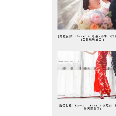
[婚禮記錄] If+Hui // 老張+小季 /
{亞都麗緻酒店 }
[婚禮記錄] David + Zina // 文定@
爵天際飯店}