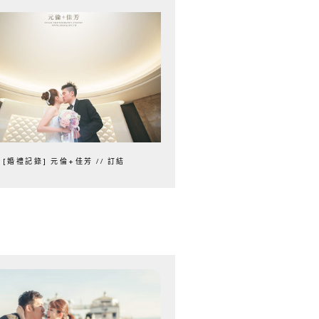
[婚禮記錄] 元倫+佳芳 // 訂結