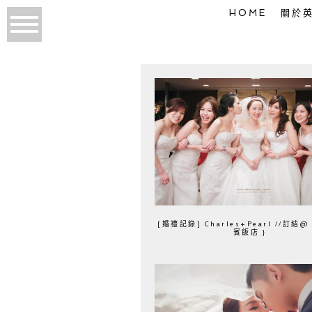
HOME
關於
[婚禮記錄] Charles+Pearl //訂結@
賓飯店 }