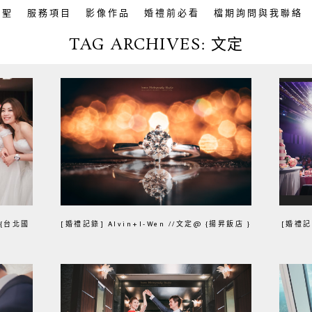
英聖
服務項目
影像作品
婚禮前必看
檔期詢問與我聯絡
TAG ARCHIVES:
文定
 {台北國
[婚禮記錄] Alvin+I-Wen //文定@ {揚昇飯店 }
[婚禮記錄