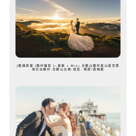
{婚攝英聖 |婚紗攝影 }~東東 + Mini 合歡山婚紗高山星空雲
海日出婚紗-合歡山北峰-造型: 晼屏/張梅姬