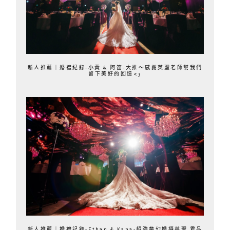
新人推薦｜婚禮紀錄-小黃 & 阿笛-大推～感謝英聖老師幫我們
留下美好的回憶<3
新人推薦｜婚禮記錄-Ethan & Kana-超強夢幻婚攝英聖 君品