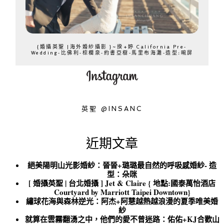
{婚攝英聖 |海外婚紗攝影 }~揆+婷 California Pre-
Wedding-比佛利-棕櫚泉-約書亞樹-馬里布海灘-造型:晼屏
英聖 @INSANC
近期文章
絕美陽明山光影婚紗：晉晉+璐璐最自然的呼吸感婚紗- 造
型：朵咪
[ 婚攝英聖 | 台北婚攝 ] Jet & Claire { 地點:國泰萬怡酒店
Courtyard by Marriott Taipei Downtown}
繡球花海與森林逆光：阿杰+阿慧越熱越浪漫的夏季唯美婚
紗
就算在雲霧翻湧之中，他們的愛不曾迷路：佑佑+KJ合歡山