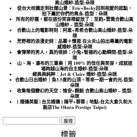
高山婚紗-造型:朵咪
從台大校園走到壯闊山景：Eric+Becky回到相愛的起點，
拍下屬於你們的雋永-造型：朵咪
所有的好運，都在這份笑容裡綻放了：至鈞+雲喬合歡山高
山婚紗 – 造型:朵咪
合歡山上的電影時刻：阿星+希希合歡山高山婚紗-造型:朵
咪
荒野裡的浪漫史詩：品蓁＋懷恩 在火炎山拍出專屬的電影
感婚紗-造型:朵咪
會彈琴的男人，真的很帥：小兔+智揚的心動瞬間-造型:朵
咪
山、海、瀑布的三重奏｜用 100% 的信任與笑容，成就這
場跨越山海的自主婚紗-造型:朵咪
經典與純粹：Jet & Claire 婚紗-造型:朵咪
合歡山日出婚紗｜負3.5度的山頂，等來一期一會的光-造型:
朵咪
收集每個變幻的天空：愉安+顥毅 合歡山高山婚紗 – 造型:
朵咪
[ 婚攝英聖 | 台北婚攝 ] 陽平+蓉蓉 { 地點:台北大倉久和大
飯店The Okura Prestige Taipei}
搜
尋
關
標籤
鍵