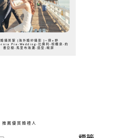
{婚攝英聖 |海外婚紗攝影 }~揆+婷
fornia Pre-Wedding-比佛利-棕櫚泉-約
書亞樹-馬里布海灘-造型:晼屏
推薦優質婚禮人