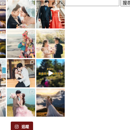
搜
尋
關
鍵
字:
追蹤