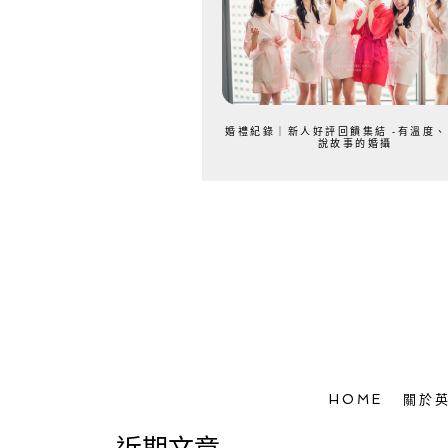
婚禮紀錄｜新人好評回饋集結 -有溫度
說故事的婚攝
HOME
關於