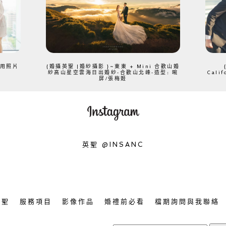
、用照片
{婚攝英聖 |婚紗攝影 }~東東 + Mini 合歡山婚
紗高山星空雲海日出婚紗-合歡山北峰-造型: 晼
Cali
屏/張梅姬
英聖 @INSANC
英聖
服務項目
影像作品
婚禮前必看
檔期詢問與我聯絡