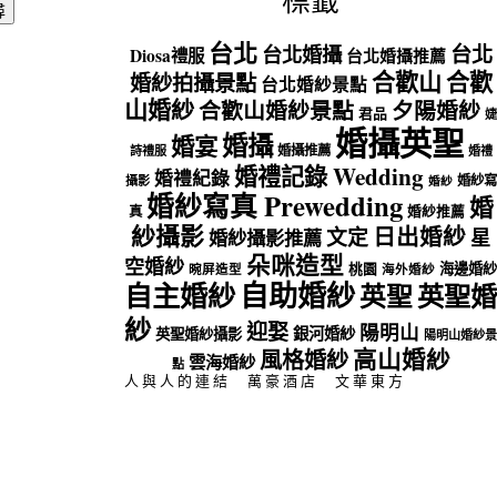
標籤
台北
台北
台北婚攝
Diosa禮服
台北婚攝推薦
合歡山
合歡
婚紗拍攝景點
台北婚紗景點
山婚紗
合歡山婚紗景點
夕陽婚紗
君品
婕
婚攝英聖
婚攝
婚宴
婚攝推薦
詩禮服
婚禮
婚禮記錄 Wedding
婚禮紀錄
婚紗寫
攝影
婚紗
婚紗寫真 Prewedding
婚
真
婚紗推薦
紗攝影
日出婚紗
文定
星
婚紗攝影推薦
朵咪造型
空婚紗
海邊婚紗
桃園
晼屏造型
海外婚紗
自助婚紗
自主婚紗
英聖
英聖婚
紗
迎娶
陽明山
銀河婚紗
英聖婚紗攝影
陽明山婚紗景
高山婚紗
風格婚紗
雲海婚紗
點
人與人的連結
萬豪酒店
文華東方