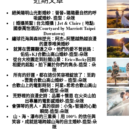
近期文章
絕美陽明山光影婚紗：晉晉+璐璐最自然的呼
吸感婚紗- 造型：朵咪
[ 婚攝英聖 | 台北婚攝 ] Jet & Claire { 地點:
國泰萬怡酒店Courtyard by Marriott Taipei
Downtown}
繡球花海與森林逆光：阿杰+阿慧越熱越浪漫
的夏季唯美婚紗
就算在雲霧翻湧之中，他們的愛不曾迷路：
佑佑+KJ合歡山高山婚紗-造型:朵咪
從台大校園走到壯闊山景：Eric+Becky回到
相愛的起點，拍下屬於你們的雋永-造型：朵
咪
所有的好運，都在這份笑容裡綻放了：至鈞
+雲喬合歡山高山婚紗 – 造型:朵咪
合歡山上的電影時刻：阿星+希希合歡山高山
婚紗-造型:朵咪
荒野裡的浪漫史詩：品蓁＋懷恩 在火炎山拍
出專屬的電影感婚紗-造型:朵咪
會彈琴的男人，真的很帥：小兔+智揚的心動
瞬間-造型:朵咪
山、海、瀑布的三重奏｜用 100% 的信任與
笑容，成就這場跨越山海的自主婚紗-造型:朵
咪