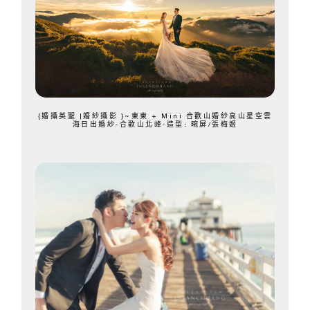
{婚攝英聖 |婚紗攝影 }~東東 + Mini 合歡山婚紗高山星空雲
海日出婚紗-合歡山北峰-造型: 晼屏/張梅姬