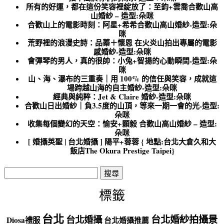
所有的好運，都在這份笑容裡綻放了：至鈞+雲喬合歡山高
山婚紗 – 造型:朵咪
合歡山上的電影時刻：阿星+希希合歡山高山婚紗-造型:朵
咪
荒野裡的浪漫史詩：品蓁＋懷恩 在火炎山拍出專屬的電影
感婚紗-造型:朵咪
會彈琴的男人，真的很帥：小兔+智揚的心動瞬間-造型:朵
咪
山、海、瀑布的三重奏｜用 100% 的信任與笑容，成就這
場跨越山海的自主婚紗-造型:朵咪
經典與純粹：Jet & Claire 婚紗-造型:朵咪
合歡山日出婚紗｜負3.5度的山頂，等來一期一會的光-造型:
朵咪
收集每個變幻的天空：愉安+顥毅 合歡山高山婚紗 – 造型:
朵咪
[ 婚攝英聖 | 台北婚攝 ] 陽平+蓉蓉 { 地點:台北大倉久和大
飯店The Okura Prestige Taipei}
搜
尋
關
標籤
鍵
字:
台北
台北婚紗拍攝景
台北婚攝
Diosa禮服
台北婚攝推薦