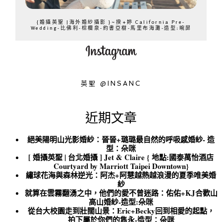
{婚攝英聖 |海外婚紗攝影 }~揆+婷 California Pre-
Wedding-比佛利-棕櫚泉-約書亞樹-馬里布海灘-造型:晼屏
英聖 @INSANC
近期文章
絕美陽明山光影婚紗：晉晉+璐璐最自然的呼吸感婚紗- 造
型：朵咪
[ 婚攝英聖 | 台北婚攝 ] Jet & Claire { 地點:國泰萬怡酒店
Courtyard by Marriott Taipei Downtown}
繡球花海與森林逆光：阿杰+阿慧越熱越浪漫的夏季唯美婚
紗
就算在雲霧翻湧之中，他們的愛不曾迷路：佑佑+KJ合歡山
高山婚紗-造型:朵咪
從台大校園走到壯闊山景：Eric+Becky回到相愛的起點，
拍下屬於你們的雋永-造型：朵咪