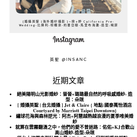
{婚攝英聖 |海外婚紗攝影 }~揆+婷 California Pre-
Wedding-比佛利-棕櫚泉-約書亞樹-馬里布海灘-造型:晼屏
英聖 @INSANC
近期文章
絕美陽明山光影婚紗：晉晉+璐璐最自然的呼吸感婚紗- 造
型：朵咪
[ 婚攝英聖 | 台北婚攝 ] Jet & Claire { 地點:國泰萬怡酒店
Courtyard by Marriott Taipei Downtown}
繡球花海與森林逆光：阿杰+阿慧越熱越浪漫的夏季唯美婚
紗
就算在雲霧翻湧之中，他們的愛不曾迷路：佑佑+KJ合歡山
高山婚紗-造型:朵咪