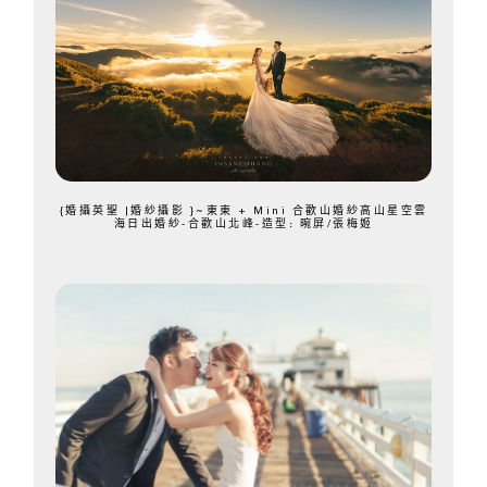
{婚攝英聖 |婚紗攝影 }~東東 + Mini 合歡山婚紗高山星空雲
海日出婚紗-合歡山北峰-造型: 晼屏/張梅姬