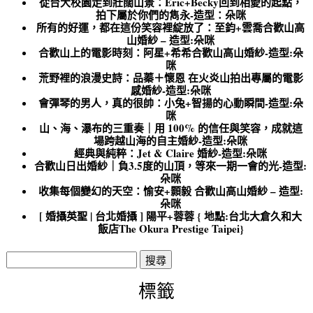
從台大校園走到壯闊山景：Eric+Becky回到相愛的起點，
拍下屬於你們的雋永-造型：朵咪
所有的好運，都在這份笑容裡綻放了：至鈞+雲喬合歡山高
山婚紗 – 造型:朵咪
合歡山上的電影時刻：阿星+希希合歡山高山婚紗-造型:朵
咪
荒野裡的浪漫史詩：品蓁＋懷恩 在火炎山拍出專屬的電影
感婚紗-造型:朵咪
會彈琴的男人，真的很帥：小兔+智揚的心動瞬間-造型:朵
咪
山、海、瀑布的三重奏｜用 100% 的信任與笑容，成就這
場跨越山海的自主婚紗-造型:朵咪
經典與純粹：Jet & Claire 婚紗-造型:朵咪
合歡山日出婚紗｜負3.5度的山頂，等來一期一會的光-造型:
朵咪
收集每個變幻的天空：愉安+顥毅 合歡山高山婚紗 – 造型:
朵咪
[ 婚攝英聖 | 台北婚攝 ] 陽平+蓉蓉 { 地點:台北大倉久和大
飯店The Okura Prestige Taipei}
搜
尋
關
標籤
鍵
字: