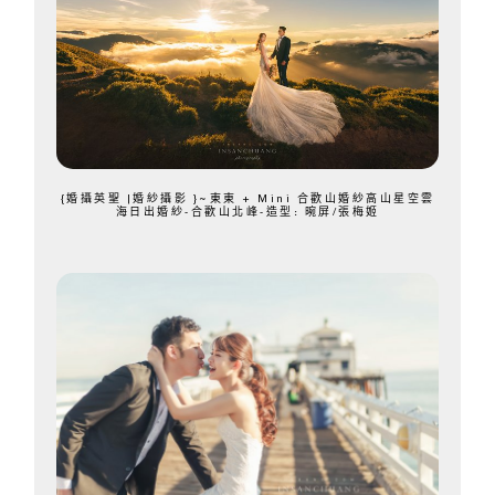
{婚攝英聖 |婚紗攝影 }~東東 + Mini 合歡山婚紗高山星空雲
海日出婚紗-合歡山北峰-造型: 晼屏/張梅姬