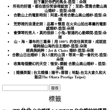
拍下屬於你們的雋永-造型：朵咪
所有的好運，都在這份笑容裡綻放了：至鈞+雲喬合歡山高
山婚紗 – 造型:朵咪
合歡山上的電影時刻：阿星+希希合歡山高山婚紗-造型:朵
咪
荒野裡的浪漫史詩：品蓁＋懷恩 在火炎山拍出專屬的電影
感婚紗-造型:朵咪
會彈琴的男人，真的很帥：小兔+智揚的心動瞬間-造型:朵
咪
山、海、瀑布的三重奏｜用 100% 的信任與笑容，成就這
場跨越山海的自主婚紗-造型:朵咪
經典與純粹：Jet & Claire 婚紗-造型:朵咪
合歡山日出婚紗｜負3.5度的山頂，等來一期一會的光-造型:
朵咪
收集每個變幻的天空：愉安+顥毅 合歡山高山婚紗 – 造型:
朵咪
[ 婚攝英聖 | 台北婚攝 ] 陽平+蓉蓉 { 地點:台北大倉久和大
飯店The Okura Prestige Taipei}
搜
尋
關
標籤
鍵
字: