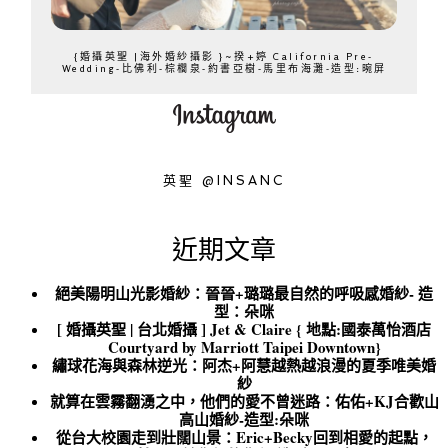
{婚攝英聖 |海外婚紗攝影 }~揆+婷 California Pre-
Wedding-比佛利-棕櫚泉-約書亞樹-馬里布海灘-造型:晼屏
英聖 @INSANC
近期文章
絕美陽明山光影婚紗：晉晉+璐璐最自然的呼吸感婚紗- 造
型：朵咪
[ 婚攝英聖 | 台北婚攝 ] Jet & Claire { 地點:國泰萬怡酒店
Courtyard by Marriott Taipei Downtown}
繡球花海與森林逆光：阿杰+阿慧越熱越浪漫的夏季唯美婚
紗
就算在雲霧翻湧之中，他們的愛不曾迷路：佑佑+KJ合歡山
高山婚紗-造型:朵咪
從台大校園走到壯闊山景：Eric+Becky回到相愛的起點，