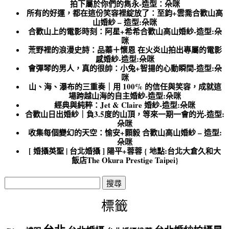
拍下屬於你們的雋永-造型：朵咪
所有的好運，都在這份笑容裡綻放了：至鈞+雲喬合歡山高
山婚紗 – 造型:朵咪
合歡山上的電影時刻：阿星+希希合歡山高山婚紗-造型:朵
咪
荒野裡的浪漫史詩：品蓁＋懷恩 在火炎山拍出專屬的電影
感婚紗-造型:朵咪
會彈琴的男人，真的很帥：小兔+智揚的心動瞬間-造型:朵
咪
山、海、瀑布的三重奏｜用 100% 的信任與笑容，成就這
場跨越山海的自主婚紗-造型:朵咪
經典與純粹：Jet & Claire 婚紗-造型:朵咪
合歡山日出婚紗｜負3.5度的山頂，等來一期一會的光-造型:
朵咪
收集每個變幻的天空：愉安+顥毅 合歡山高山婚紗 – 造型:
朵咪
[ 婚攝英聖 | 台北婚攝 ] 陽平+蓉蓉 { 地點:台北大倉久和大
飯店The Okura Prestige Taipei}
搜
尋
關
標籤
鍵
字: