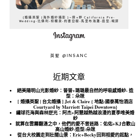
{婚攝英聖 |海外婚紗攝影 }~揆+婷 California Pre-
Wedding-比佛利-棕櫚泉-約書亞樹-馬里布海灘-造型:晼屏
英聖 @INSANC
近期文章
絕美陽明山光影婚紗：晉晉+璐璐最自然的呼吸感婚紗- 造
型：朵咪
[ 婚攝英聖 | 台北婚攝 ] Jet & Claire { 地點:國泰萬怡酒店
Courtyard by Marriott Taipei Downtown}
繡球花海與森林逆光：阿杰+阿慧越熱越浪漫的夏季唯美婚
紗
就算在雲霧翻湧之中，他們的愛不曾迷路：佑佑+KJ合歡山
高山婚紗-造型:朵咪
從台大校園走到壯闊山景：Eric+Becky回到相愛的起點，