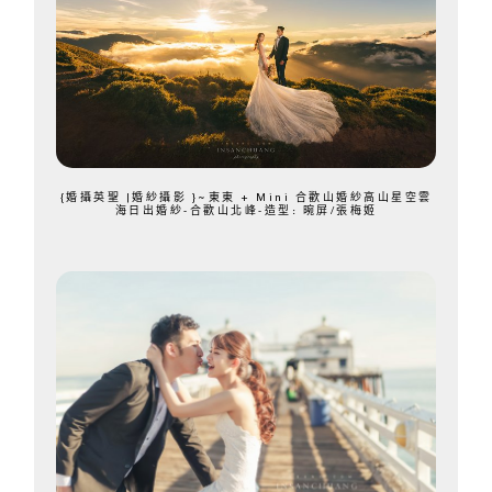
{婚攝英聖 |婚紗攝影 }~東東 + Mini 合歡山婚紗高山星空雲
海日出婚紗-合歡山北峰-造型: 晼屏/張梅姬