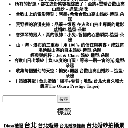
所有的好運，都在這份笑容裡綻放了：至鈞+雲喬合歡山高
山婚紗 – 造型:朵咪
合歡山上的電影時刻：阿星+希希合歡山高山婚紗-造型:朵
咪
荒野裡的浪漫史詩：品蓁＋懷恩 在火炎山拍出專屬的電影
感婚紗-造型:朵咪
會彈琴的男人，真的很帥：小兔+智揚的心動瞬間-造型:朵
咪
山、海、瀑布的三重奏｜用 100% 的信任與笑容，成就這
場跨越山海的自主婚紗-造型:朵咪
經典與純粹：Jet & Claire 婚紗-造型:朵咪
合歡山日出婚紗｜負3.5度的山頂，等來一期一會的光-造型:
朵咪
收集每個變幻的天空：愉安+顥毅 合歡山高山婚紗 – 造型:
朵咪
[ 婚攝英聖 | 台北婚攝 ] 陽平+蓉蓉 { 地點:台北大倉久和大
飯店The Okura Prestige Taipei}
搜
尋
關
標籤
鍵
字:
台北
台北婚紗拍攝景
台北婚攝
Diosa禮服
台北婚攝推薦