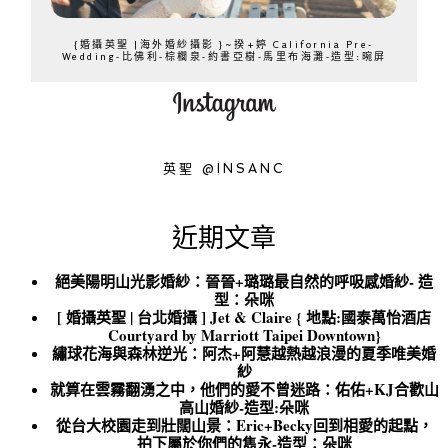
{婚攝英聖 |海外婚紗攝影 }~揆+婷 California Pre-
Wedding-比佛利-棕櫚泉-約書亞樹-馬里布海灘-造型:晼屏
英聖 @INSANC
近期文章
絕美陽明山光影婚紗：晉晉+璐璐最自然的呼吸感婚紗- 造
型：朵咪
[ 婚攝英聖 | 台北婚攝 ] Jet & Claire { 地點:國泰萬怡酒店
Courtyard by Marriott Taipei Downtown}
繡球花海與森林逆光：阿杰+阿慧越熱越浪漫的夏季唯美婚
紗
就算在雲霧翻湧之中，他們的愛不曾迷路：佑佑+KJ合歡山
高山婚紗-造型:朵咪
從台大校園走到壯闊山景：Eric+Becky回到相愛的起點，
拍下屬於你們的雋永-造型：朵咪