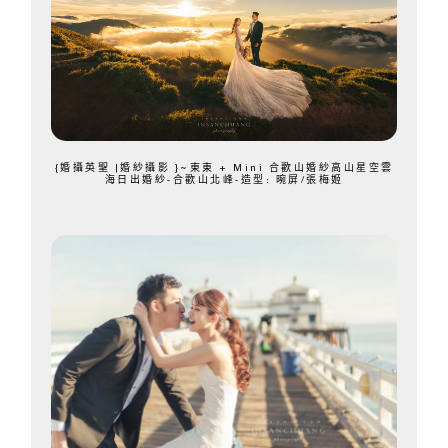
{婚攝英聖 |婚紗攝影 }~東東 + Mini 合歡山婚紗高山星空雲
海日出婚紗-合歡山北峰-造型: 晼屏/張梅姬