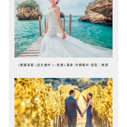
{婚攝英聖 |自主婚紗 }~如婕+展泰-沖繩婚紗-造型：晼屏