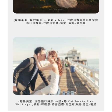
{婚攝英聖 |婚紗攝影 }~東東 + Mini 合歡山婚紗高山星空雲
海日出婚紗-合歡山北峰-造型: 晼屏/張梅姬
{婚攝英聖 |海外婚紗攝影 }~揆+婷 California Pre-
Wedding-比佛利-棕櫚泉-約書亞樹-馬里布海灘-造型:晼屏