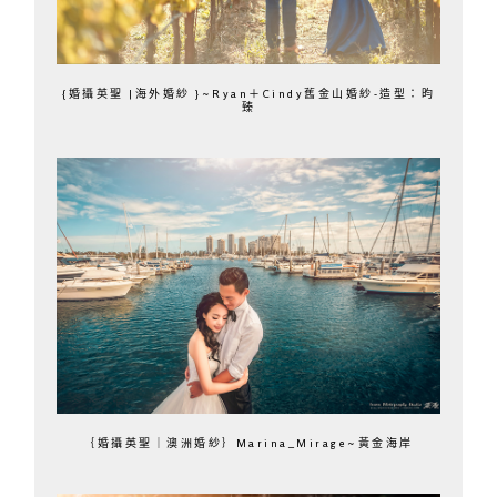
{婚攝英聖 |海外婚紗 }~Ryan＋Cindy舊金山婚紗-造型：昀
臻
｛婚攝英聖｜澳洲婚紗｝Marina_Mirage~黃金海岸