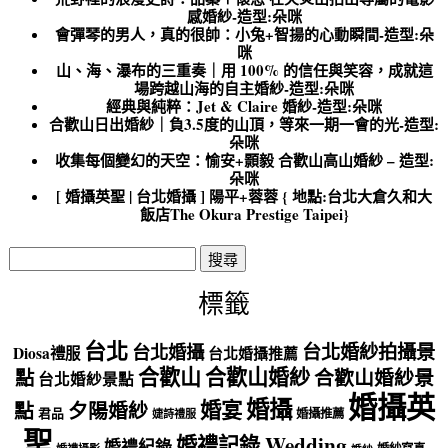
感婚紗-造型:朵咪
會彈琴的男人，真的很帥：小兔+智揚的心動瞬間-造型:朵
咪
山、海、瀑布的三重奏｜用 100% 的信任與笑容，成就這
場跨越山海的自主婚紗-造型:朵咪
經典與純粹：Jet & Claire 婚紗-造型:朵咪
合歡山日出婚紗｜負3.5度的山頂，等來一期一會的光-造型:
朵咪
收集每個變幻的天空：愉安+顥毅 合歡山高山婚紗 – 造型:
朵咪
[ 婚攝英聖 | 台北婚攝 ] 陽平+蓉蓉 { 地點:台北大倉久和大
飯店The Okura Prestige Taipei}
搜
尋
關
標籤
鍵
字:
台北
台北婚紗拍攝景
台北婚攝
Diosa禮服
台北婚攝推薦
合歡山
合歡山婚紗
點
合歡山婚紗景
台北婚紗景點
婚攝英
婚攝
婚宴
點
夕陽婚紗
君品
婚攝推薦
婕詩禮服
聖
婚禮記錄 Wedding
婚禮紀錄
婚紗寫真