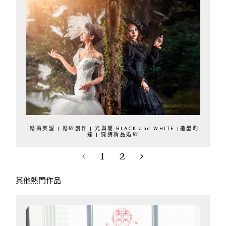
{婚攝英聖 | 婚紗創作 } 光與闇 BLACK and WHITE |造型昀
臻 | 婕詩精品婚紗‬
‹
1
2
›
其他熱門作品