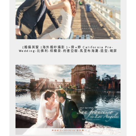
{婚攝英聖 |海外婚紗攝影 }~揆+婷 California Pre-
Wedding-比佛利-棕櫚泉-約書亞樹-馬里布海灘-造型:晼屏