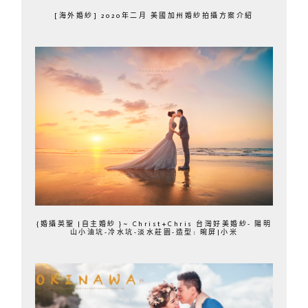
[海外婚紗] 2020年二月 美國加州婚紗拍攝方案介紹
{婚攝英聖 |自主婚紗 }~ Christ+Chris 台灣好美婚紗- 陽明
山小油坑-冷水坑-淡水莊園-造型: 晼屏|小米