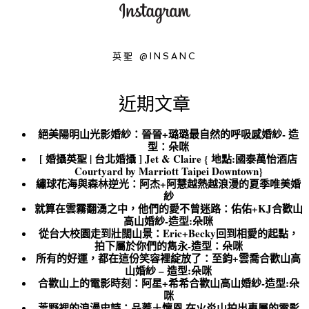
英聖 @INSANC
近期文章
絕美陽明山光影婚紗：晉晉+璐璐最自然的呼吸感婚紗- 造
型：朵咪
[ 婚攝英聖 | 台北婚攝 ] Jet & Claire { 地點:國泰萬怡酒店
Courtyard by Marriott Taipei Downtown}
繡球花海與森林逆光：阿杰+阿慧越熱越浪漫的夏季唯美婚
紗
就算在雲霧翻湧之中，他們的愛不曾迷路：佑佑+KJ合歡山
高山婚紗-造型:朵咪
從台大校園走到壯闊山景：Eric+Becky回到相愛的起點，
拍下屬於你們的雋永-造型：朵咪
所有的好運，都在這份笑容裡綻放了：至鈞+雲喬合歡山高
山婚紗 – 造型:朵咪
合歡山上的電影時刻：阿星+希希合歡山高山婚紗-造型:朵
咪
荒野裡的浪漫史詩：品蓁＋懷恩 在火炎山拍出專屬的電影