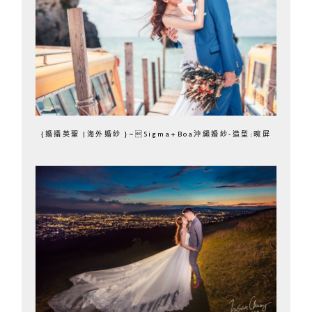
{婚攝英聖 |海外婚紗 }~Sigma+Boa沖繩婚紗-造型:晼屏