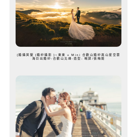
{婚攝英聖 |婚紗攝影 }~東東 + Mini 合歡山婚紗高山星空雲
海日出婚紗-合歡山北峰-造型: 晼屏/張梅姬