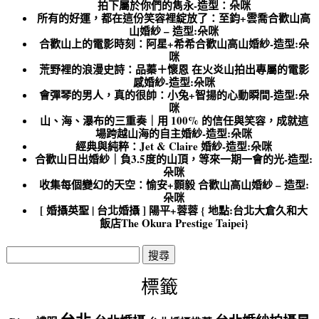
拍下屬於你們的雋永-造型：朵咪
所有的好運，都在這份笑容裡綻放了：至鈞+雲喬合歡山高
山婚紗 – 造型:朵咪
合歡山上的電影時刻：阿星+希希合歡山高山婚紗-造型:朵
咪
荒野裡的浪漫史詩：品蓁＋懷恩 在火炎山拍出專屬的電影
感婚紗-造型:朵咪
會彈琴的男人，真的很帥：小兔+智揚的心動瞬間-造型:朵
咪
山、海、瀑布的三重奏｜用 100% 的信任與笑容，成就這
場跨越山海的自主婚紗-造型:朵咪
經典與純粹：Jet & Claire 婚紗-造型:朵咪
合歡山日出婚紗｜負3.5度的山頂，等來一期一會的光-造型:
朵咪
收集每個變幻的天空：愉安+顥毅 合歡山高山婚紗 – 造型:
朵咪
[ 婚攝英聖 | 台北婚攝 ] 陽平+蓉蓉 { 地點:台北大倉久和大
飯店The Okura Prestige Taipei}
搜
尋
關
標籤
鍵
字: