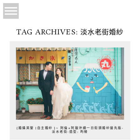
TAG ARCHIVES:
淡水老街婚紗
{婚攝英聖 |自主婚紗 }~ 阿倫+阿璇沖繩一日街頭婚紗搶先版-
淡水老街-造型: 昀臻