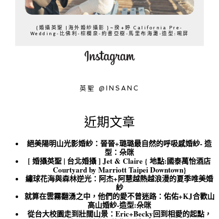
{婚攝英聖 |海外婚紗攝影 }~揆+婷 California Pre-
Wedding-比佛利-棕櫚泉-約書亞樹-馬里布海灘-造型:晼屏
英聖 @INSANC
近期文章
絕美陽明山光影婚紗：晉晉+璐璐最自然的呼吸感婚紗- 造
型：朵咪
[ 婚攝英聖 | 台北婚攝 ] Jet & Claire { 地點:國泰萬怡酒店
Courtyard by Marriott Taipei Downtown}
繡球花海與森林逆光：阿杰+阿慧越熱越浪漫的夏季唯美婚
紗
就算在雲霧翻湧之中，他們的愛不曾迷路：佑佑+KJ合歡山
高山婚紗-造型:朵咪
從台大校園走到壯闊山景：Eric+Becky回到相愛的起點，