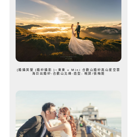
{婚攝英聖 |婚紗攝影 }~東東 + Mini 合歡山婚紗高山星空雲
海日出婚紗-合歡山北峰-造型: 晼屏/張梅姬