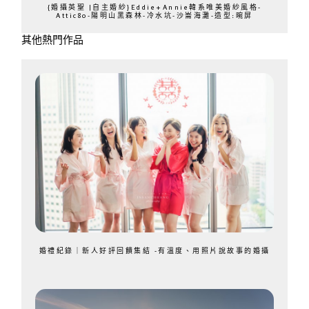
{婚攝英聖 |自主婚紗}Eddie+Annie韓系唯美婚紗風格-
Attic80-陽明山黑森林-冷水坑-沙崙海灘-造型:晼屏
其他熱門作品
婚禮紀錄｜新人好評回饋集結 -有溫度、用照片說故事的婚攝