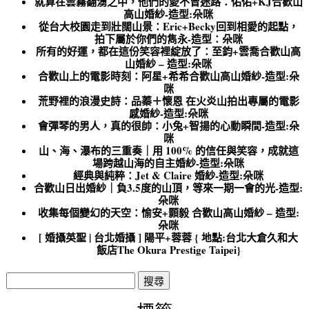
就算在雲霧翻湧之中，他們的愛不曾迷路：佑佑+KJ合歡山
高山婚紗-造型:朵咪
從台大校園走到壯闊山景：Eric+Becky回到相愛的起點，
拍下屬於你們的雋永-造型：朵咪
所有的好運，都在這份笑容裡綻放了：至鈞+雲喬合歡山高
山婚紗 – 造型:朵咪
合歡山上的電影時刻：阿星+希希合歡山高山婚紗-造型:朵
咪
荒野裡的浪漫史詩：品蓁＋懷恩 在火炎山拍出專屬的電影
感婚紗-造型:朵咪
會彈琴的男人，真的很帥：小兔+智揚的心動瞬間-造型:朵
咪
山、海、瀑布的三重奏｜用 100% 的信任與笑容，成就這
場跨越山海的自主婚紗-造型:朵咪
經典與純粹：Jet & Claire 婚紗-造型:朵咪
合歡山日出婚紗｜負3.5度的山頂，等來一期一會的光-造型:
朵咪
收集每個變幻的天空：愉安+顥毅 合歡山高山婚紗 – 造型:
朵咪
[ 婚攝英聖 | 台北婚攝 ] 陽平+蓉蓉 { 地點:台北大倉久和大
飯店The Okura Prestige Taipei}
搜
尋
關