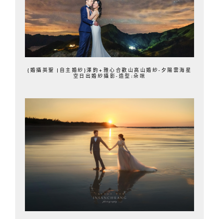
{婚攝英聖 |自主婚紗}澤鈞+雅心合歡山高山婚紗-夕陽雲海星
空日出婚紗攝影-造型:朵咪