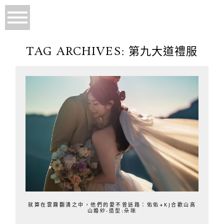
TAG ARCHIVES:
第九大道禮服
就算在雲霧翻湧之中，他們的愛不曾迷路：佑佑+KJ合歡山高
山婚紗-造型:朵咪