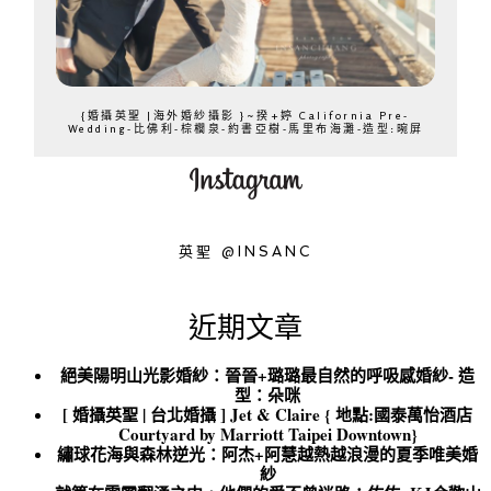
{婚攝英聖 |海外婚紗攝影 }~揆+婷 California Pre-
Wedding-比佛利-棕櫚泉-約書亞樹-馬里布海灘-造型:晼屏
英聖 @INSANC
近期文章
絕美陽明山光影婚紗：晉晉+璐璐最自然的呼吸感婚紗- 造
型：朵咪
[ 婚攝英聖 | 台北婚攝 ] Jet & Claire { 地點:國泰萬怡酒店
Courtyard by Marriott Taipei Downtown}
繡球花海與森林逆光：阿杰+阿慧越熱越浪漫的夏季唯美婚
紗