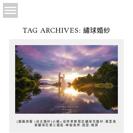
TAG ARCHIVES:
繡球婚紗
{婚攝英聖 |自主婚紗}小賴+佳筠季節限定繡球花婚紗-萬里高
家繡球花第三園區-神秘海岸-造型:晼屏