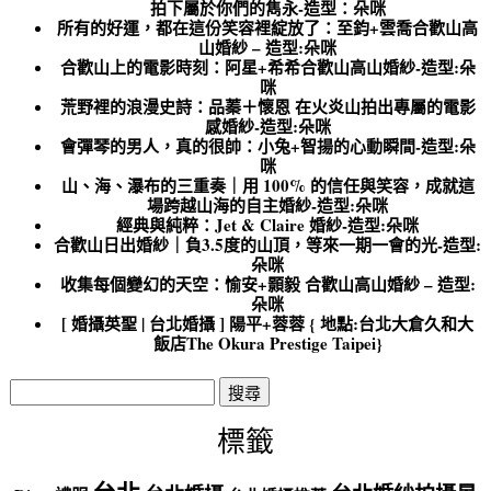
拍下屬於你們的雋永-造型：朵咪
所有的好運，都在這份笑容裡綻放了：至鈞+雲喬合歡山高
山婚紗 – 造型:朵咪
合歡山上的電影時刻：阿星+希希合歡山高山婚紗-造型:朵
咪
荒野裡的浪漫史詩：品蓁＋懷恩 在火炎山拍出專屬的電影
感婚紗-造型:朵咪
會彈琴的男人，真的很帥：小兔+智揚的心動瞬間-造型:朵
咪
山、海、瀑布的三重奏｜用 100% 的信任與笑容，成就這
場跨越山海的自主婚紗-造型:朵咪
經典與純粹：Jet & Claire 婚紗-造型:朵咪
合歡山日出婚紗｜負3.5度的山頂，等來一期一會的光-造型:
朵咪
收集每個變幻的天空：愉安+顥毅 合歡山高山婚紗 – 造型:
朵咪
[ 婚攝英聖 | 台北婚攝 ] 陽平+蓉蓉 { 地點:台北大倉久和大
飯店The Okura Prestige Taipei}
搜
尋
關
標籤
鍵
字: