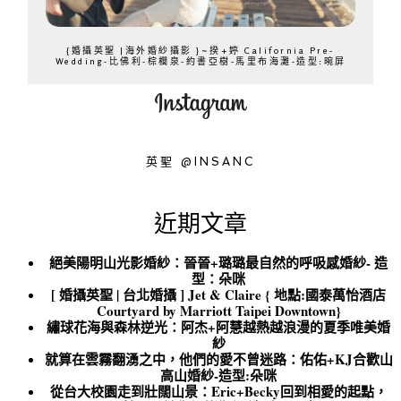
{婚攝英聖 |海外婚紗攝影 }~揆+婷 California Pre-
Wedding-比佛利-棕櫚泉-約書亞樹-馬里布海灘-造型:晼屏
英聖 @INSANC
近期文章
絕美陽明山光影婚紗：晉晉+璐璐最自然的呼吸感婚紗- 造
型：朵咪
[ 婚攝英聖 | 台北婚攝 ] Jet & Claire { 地點:國泰萬怡酒店
Courtyard by Marriott Taipei Downtown}
繡球花海與森林逆光：阿杰+阿慧越熱越浪漫的夏季唯美婚
紗
就算在雲霧翻湧之中，他們的愛不曾迷路：佑佑+KJ合歡山
高山婚紗-造型:朵咪
從台大校園走到壯闊山景：Eric+Becky回到相愛的起點，