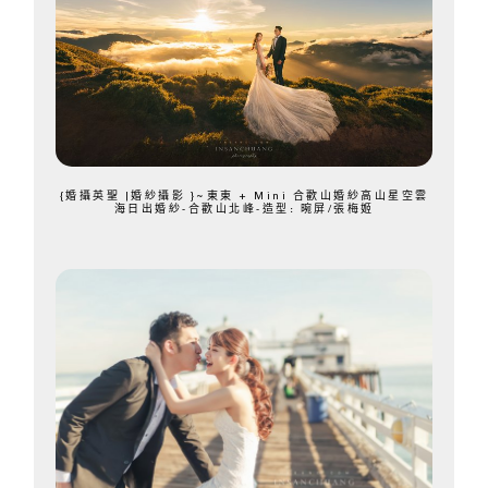
{婚攝英聖 |婚紗攝影 }~東東 + Mini 合歡山婚紗高山星空雲
海日出婚紗-合歡山北峰-造型: 晼屏/張梅姬