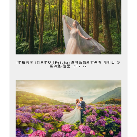
{婚攝英聖 |自主婚紗 }Peishan森林系婚紗搶先看-陽明山-沙
崙海灘-造型: Cherie