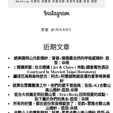
Wedding-比佛利-棕櫚泉-約書亞樹-馬里布海灘-造型:晼屏
英聖 @INSANC
近期文章
絕美陽明山光影婚紗：晉晉+璐璐最自然的呼吸感婚紗- 造
型：朵咪
[ 婚攝英聖 | 台北婚攝 ] Jet & Claire { 地點:國泰萬怡酒店
Courtyard by Marriott Taipei Downtown}
繡球花海與森林逆光：阿杰+阿慧越熱越浪漫的夏季唯美婚
紗
就算在雲霧翻湧之中，他們的愛不曾迷路：佑佑+KJ合歡山
高山婚紗-造型:朵咪
從台大校園走到壯闊山景：Eric+Becky回到相愛的起點，
拍下屬於你們的雋永-造型：朵咪
所有的好運，都在這份笑容裡綻放了：至鈞+雲喬合歡山高
山婚紗 – 造型:朵咪
合歡山上的電影時刻：阿星+希希合歡山高山婚紗-造型:朵