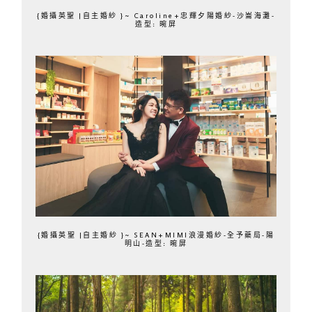
{婚攝英聖 |自主婚紗 }~ Caroline+忠輝夕陽婚紗-沙崙海灘-
造型: 晼屏
{婚攝英聖 |自主婚紗 }~ SEAN+MIMI浪漫婚紗-全予藥局-陽
明山-造型: 晼屏