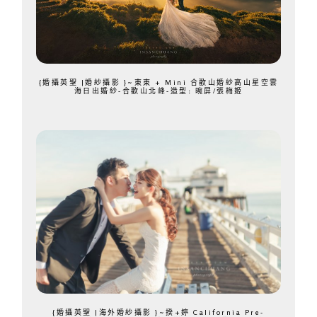
{婚攝英聖 |婚紗攝影 }~東東 + Mini 合歡山婚紗高山星空雲
海日出婚紗-合歡山北峰-造型: 晼屏/張梅姬
{婚攝英聖 |海外婚紗攝影 }~揆+婷 California Pre-