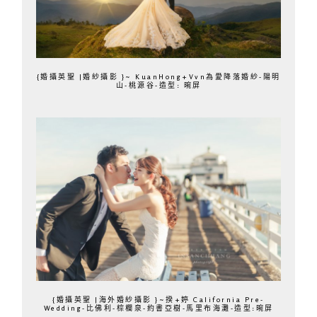
{婚攝英聖 |婚紗攝影 }~ KuanHong+Vvn為愛降落婚紗-陽明
山-桃源谷-造型: 晼屏
{婚攝英聖 |海外婚紗攝影 }~揆+婷 California Pre-
Wedding-比佛利-棕櫚泉-約書亞樹-馬里布海灘-造型:晼屏