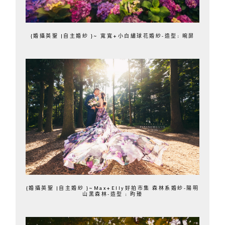
{婚攝英聖 |自主婚紗 }~ 寬寬+小白繡球花婚紗-造型: 晼屏
{婚攝英聖 |自主婚紗 }~Max+Elly好拍市集 森林系婚紗-陽明
山黑森林-造型 : 昀臻