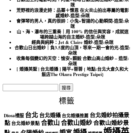
咪
荒野裡的浪漫史詩：品蓁＋懷恩 在火炎山拍出專屬的電影
感婚紗-造型:朵咪
會彈琴的男人，真的很帥：小兔+智揚的心動瞬間-造型:朵
咪
山、海、瀑布的三重奏｜用 100% 的信任與笑容，成就這
場跨越山海的自主婚紗-造型:朵咪
經典與純粹：Jet & Claire 婚紗-造型:朵咪
合歡山日出婚紗｜負3.5度的山頂，等來一期一會的光-造型:
朵咪
收集每個變幻的天空：愉安+顥毅 合歡山高山婚紗 – 造型:
朵咪
[ 婚攝英聖 | 台北婚攝 ] 陽平+蓉蓉 { 地點:台北大倉久和大
飯店The Okura Prestige Taipei}
搜
尋
關
標籤
鍵
字:
台北
台北婚紗拍攝景
台北婚攝
Diosa禮服
台北婚攝推薦
合歡山
合歡山婚紗
點
合歡山婚紗景
台北婚紗景點
婚攝英
婚攝
婚宴
點
夕陽婚紗