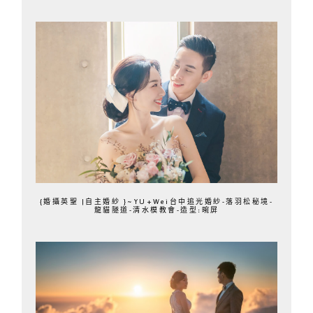
{婚攝英聖 |自主婚紗 }~YU+Wei台中追光婚紗-落羽松秘境-
龍貓隧道-清水模教會-造型:晼屏