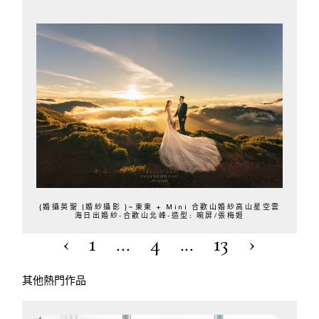
{婚攝英聖 |婚紗攝影 }~東東 + Mini 合歡山婚紗高山星空雲
海日出婚紗-合歡山北峰-造型: 晼屏/張梅姬
‹
1
...
4
...
13
›
其他熱門作品