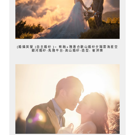
{婚攝英聖 |自主婚紗 }~ 宥融+雅惠合歡山婚紗夕陽雲海星空
銀河婚紗-馬雅平台-高山婚紗-造型: 崔羿樂