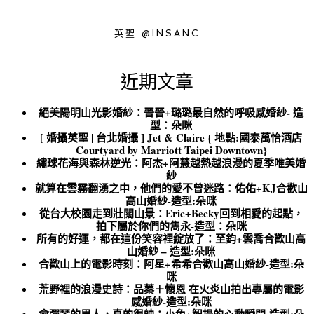
英聖 @INSANC
近期文章
絕美陽明山光影婚紗：晉晉+璐璐最自然的呼吸感婚紗- 造
型：朵咪
[ 婚攝英聖 | 台北婚攝 ] Jet & Claire { 地點:國泰萬怡酒店
Courtyard by Marriott Taipei Downtown}
繡球花海與森林逆光：阿杰+阿慧越熱越浪漫的夏季唯美婚
紗
就算在雲霧翻湧之中，他們的愛不曾迷路：佑佑+KJ合歡山
高山婚紗-造型:朵咪
從台大校園走到壯闊山景：Eric+Becky回到相愛的起點，
拍下屬於你們的雋永-造型：朵咪
所有的好運，都在這份笑容裡綻放了：至鈞+雲喬合歡山高
山婚紗 – 造型:朵咪
合歡山上的電影時刻：阿星+希希合歡山高山婚紗-造型:朵
咪
荒野裡的浪漫史詩：品蓁＋懷恩 在火炎山拍出專屬的電影
感婚紗-造型:朵咪
會彈琴的男人，真的很帥：小兔+智揚的心動瞬間-造型:朵