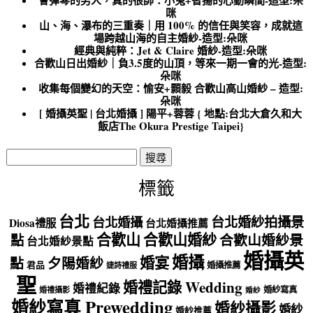
咪
山、海、瀑布的三重奏｜用 100% 的信任與笑容，成就這
場跨越山海的自主婚紗-造型:朵咪
經典與純粹：Jet & Claire 婚紗-造型:朵咪
合歡山日出婚紗｜負3.5度的山頂，等來一期一會的光-造型:
朵咪
收集每個變幻的天空：愉安+顥毅 合歡山高山婚紗 – 造型:
朵咪
[ 婚攝英聖 | 台北婚攝 ] 陽平+蓉蓉 { 地點:台北大倉久和大
飯店The Okura Prestige Taipei}
搜
尋
關
標籤
鍵
字:
台北
台北婚紗拍攝景
台北婚攝
Diosa禮服
台北婚攝推薦
合歡山
合歡山婚紗
點
合歡山婚紗景
台北婚紗景點
婚攝英
婚攝
婚宴
點
夕陽婚紗
君品
婚攝推薦
婕詩禮服
聖
婚禮記錄 Wedding
婚禮紀錄
婚紗寫真
婚禮攝影
婚紗
婚紗寫真 Prewedding
婚紗攝影
婚紗
婚紗推薦