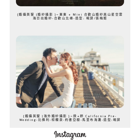
{婚攝英聖 |婚紗攝影 }~東東 + Mini 合歡山婚紗高山星空雲
海日出婚紗-合歡山北峰-造型: 晼屏/張梅姬
{婚攝英聖 |海外婚紗攝影 }~揆+婷 California Pre-
Wedding-比佛利-棕櫚泉-約書亞樹-馬里布海灘-造型:晼屏