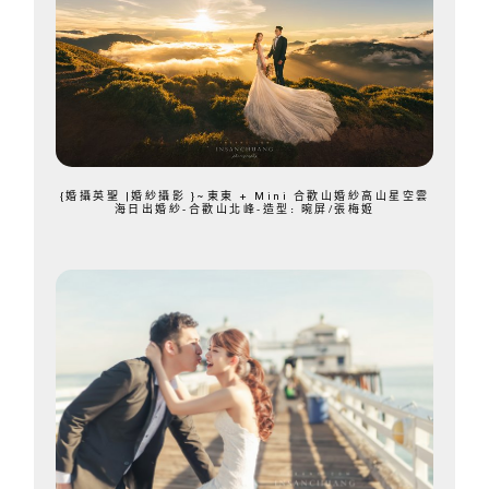
{婚攝英聖 |婚紗攝影 }~東東 + Mini 合歡山婚紗高山星空雲
海日出婚紗-合歡山北峰-造型: 晼屏/張梅姬