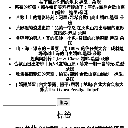
拍下屬於你們的雋永-造型：朵咪
所有的好運，都在這份笑容裡綻放了：至鈞+雲喬合歡山高
山婚紗 – 造型:朵咪
合歡山上的電影時刻：阿星+希希合歡山高山婚紗-造型:朵
咪
荒野裡的浪漫史詩：品蓁＋懷恩 在火炎山拍出專屬的電影
感婚紗-造型:朵咪
會彈琴的男人，真的很帥：小兔+智揚的心動瞬間-造型:朵
咪
山、海、瀑布的三重奏｜用 100% 的信任與笑容，成就這
場跨越山海的自主婚紗-造型:朵咪
經典與純粹：Jet & Claire 婚紗-造型:朵咪
合歡山日出婚紗｜負3.5度的山頂，等來一期一會的光-造型:
朵咪
收集每個變幻的天空：愉安+顥毅 合歡山高山婚紗 – 造型:
朵咪
[ 婚攝英聖 | 台北婚攝 ] 陽平+蓉蓉 { 地點:台北大倉久和大
飯店The Okura Prestige Taipei}
搜
尋
關
標籤
鍵
字: