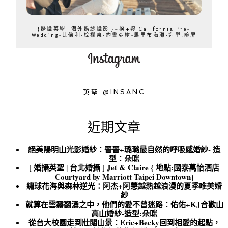
{婚攝英聖 |海外婚紗攝影 }~揆+婷 California Pre-
Wedding-比佛利-棕櫚泉-約書亞樹-馬里布海灘-造型:晼屏
英聖 @INSANC
近期文章
絕美陽明山光影婚紗：晉晉+璐璐最自然的呼吸感婚紗- 造
型：朵咪
[ 婚攝英聖 | 台北婚攝 ] Jet & Claire { 地點:國泰萬怡酒店
Courtyard by Marriott Taipei Downtown}
繡球花海與森林逆光：阿杰+阿慧越熱越浪漫的夏季唯美婚
紗
就算在雲霧翻湧之中，他們的愛不曾迷路：佑佑+KJ合歡山
高山婚紗-造型:朵咪
從台大校園走到壯闊山景：Eric+Becky回到相愛的起點，